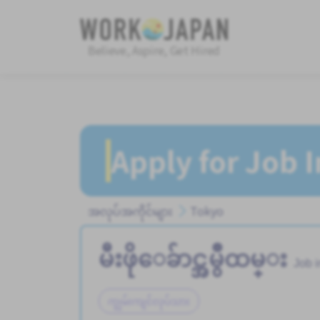
Believe, Aspire, Get Hired
Apply for Job 
အလုပ်အကိုင်များ
Tokyo
မီးဖိုေခ်ာင္အမွဳထမ္း
Job 
ကျွမ်းကျင်လုပ်သား