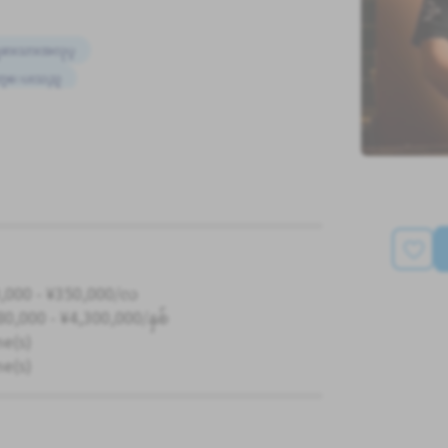
ံျခားသားအလုပ္
တ္ေပးသည္
,000 - ¥350,000/လ
80,000 - ¥4,300,000/နှစ်
me(s)
me(s)