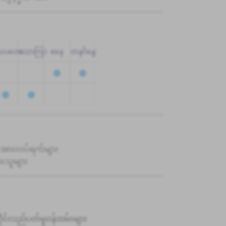
သပတေး
သောကြာ
စနေ
တနင်္ဂနွေ
 အားလပ်ရက်များ
းသူများ
ိုင်လည်ပတ်မှုဝန်ထမ်းများ