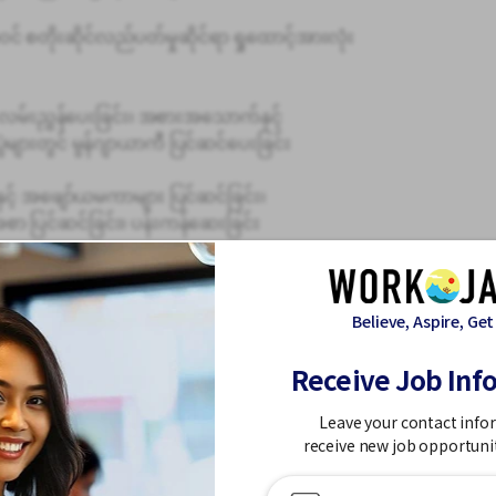
ဝင် စတိုးဆိုင်လည်ပတ်မှုဆိုင်ရာ ရှုထောင့်အားလုံး
လမ်းညွှန်ပေးခြင်း၊ အစားအသောက်နှင့်
ဲများတွင် မွန်ဂျာယာကီ ပြင်ဆင်ပေးခြင်း
င့် အဖျော်ယမကာများ ပြင်ဆင်ခြင်း၊
အစာ ပြင်ဆင်ခြင်း၊ ပန်းကန်ဆေးခြင်း
ည်းကိရိယာများ စီမံခန့်ခွဲမှု စသည်တို့
Believe, Aspire, Get
့အကြုံ
ည် အောက်ပါတို့အပါအဝင် အထူးပြုကျွမ်းကျင်
Receive Job Inf
Leave your contact info
ု၊ လှပသော တင်ဆက်မှု၊ ဝယ်ယူမှုနှင့် ပါဝင်ပစ္စည်း
receive new job opportuni