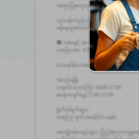
အထူးပြုဗဟုသုတ- shochu၊ whiskey၊ l
လုပ်ငန်းလည်ပတ်မှုနှင့် စီမံခန့်ခွဲမှု- ဝန်
မန်နေဂျာလောင်းအဖြစ် စီမံခန့်ခွဲခြင်း
■ လစာနှင့် အကျိုးခံစားခွင့်များ
လစဉ်လစာ- ¥290,000 - ¥350,000 (+ အချ
ဘောနပ်စ်/လစာတိုးမြှင့်ခြင်း- ရရှိနိုင်ပ
အလုပ်ချိန်-
တနင်္လာ-သောကြာ 18:00-27:00
စနေ၊ တနင်္ဂနွေ 17:00-27:00
ရုံးပိတ်ရက်များ-
လစဉ် ၉ ရက် (အဆိုင်း) စနစ်)
အကျိုးခံစားခွင့်များ- ပြည့်စုံသောလူမ