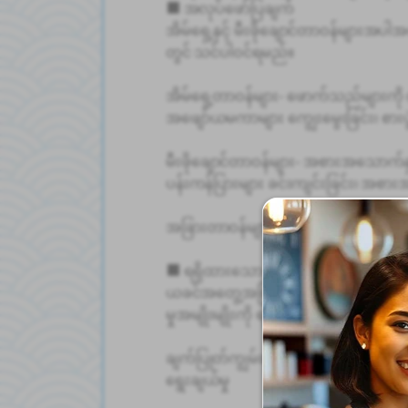
■ အလုပ်ဖော်ပြချက်
အိမ်ရှေ့နှင့် မီးဖိုချောင်တာဝန်များအပါအ
တွင် သင်ပါဝင်ရမည်။
အိမ်ရှေ့တာဝန်များ- ဖောက်သည်များကို 
အဖျော်ယမကာများ ကျွေးမွေးခြင်း၊ စားပွ
မီးဖိုချောင်တာဝန်များ- အစားအသောက်နှ
ပန်းကန်ပြားများ ခင်းကျင်းခြင်း၊ အစား
အခြားတာဝန်များ- ဆိုင်သန့်ရှင်းရေး၊ ပစ္စ
■ ရရှိထားသော ကျွမ်းကျင်မှုနှင့် အတွေ
ယခင်အတွေ့အကြုံမရှိသော်လည်း၊ သင်သ
မှုအမျိုးမျိုးကို ရယူနိုင်ပါသည်-
ချက်ပြုတ်ကျွမ်းကျင်မှု- ဓားကျွမ်းကျင်မှ
ရွေးချယ်မှု