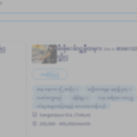
ား
ုင္
မီးဖိုေခ်ာင္အမွဳထမ္း
စားေသ
Job in
က္ဆိုင္
အချိန်ပြည့်
စေန တနဂၤေႏြ အဆိုင္း
စက္ဘီးထားရန္ေနရာရွိျခင္း
ထမင်းကျွေးမည်
ပရိုမိုးရွင္း
လမ္းစရိတ္ေပးသည္
ဝင်ငွေအများအပြားရရန် အလားအလာရှိသည်
Sangenjaya Sta. (Tokyo)
အမျိုးသမီး ပို၍လိုလားသည်
အလုပ္အေတြ႕အၾကံဳရွိရန္မလို
250,000 - 400,000/month
အခ်ိန္ပိုနည္းေသာ