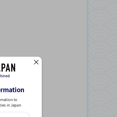
 hired
ormation
rmation to
ties in Japan