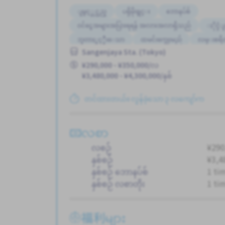
ျမွင့္တင္သည္
ပရိုမိုးရွင္း
ဘောနပ်စ်
ဝင်ငွေအများအပြားရရန် အလားအလာရှိသည်
ႏိုင္င
ဘူတာႏွင့္နီးေသာ
ထမင်းကျွေးမည်
လမ္းစရိ
Sangenjaya Sta. (Tokyo)
အလုပ္အေတြ႕အၾကံဳရွိရန္မလို
¥290,000 - ¥350,000/လ
¥3,480,000 - ¥4,300,000/နှစ်
တင်ထားတယ်။ လွန်ခဲ့သော ၃ လကျော်က
လစာ
လစဉ်
¥290
နှစ်စဉ်
¥3,4
နှစ်စဉ် ဘောနပ်စ်
1 ti
နှစ်စဉ် လစာတိုး
1 ti
福利များ