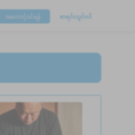
အကောင့်ဝင်ရန်
စာရင်းသွင်းပါ