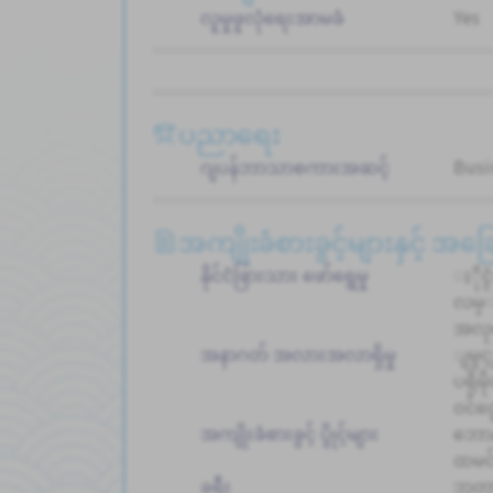
လူမှုဖူလုံရေးအာမခံ
Yes
ပညာရေး
ဂျပန်ဘာသာစကားအဆင့်
Busi
အကျိုးခံစားခွင့်များနှင့် အ
နိုင်ငံခြားသား ဖော်ရွေမှု
ႏိုင
လမ္
အလုပ
အနာဂတ် အလားအလာရှိမှု
ျမွင္
ပရိုမိ
ဝင်င
အကျိုးခံစားခွင့် ပွိုင့်များ
ဘောန
ထမင်
ခရီး
ဘူတာ