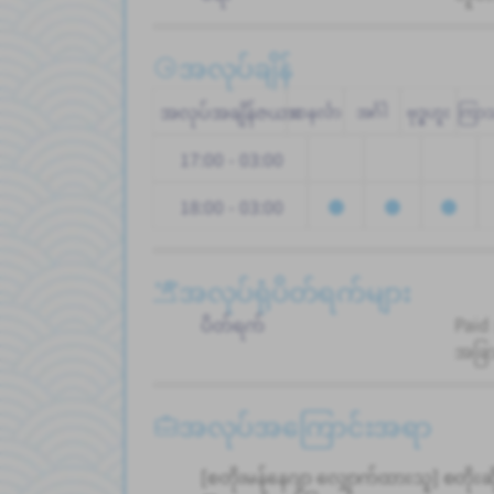
အလုပ်ချိန်
အလုပ်အချိန်ဇယား
တနင်္လာ
အင်္ဂါ
ဗုဒ္ဓဟူး
ကြာ
17:00 - 03:00
18:00 - 03:00
အလုပ်ရုံပိတ်ရက်များ
ပိတ်ရက်
Paid
အခြာ
အလုပ်အကြောင်းအရာ
[စတိုးမန်နေဂျာ လျှောက်ထားသူ] စတိုးဆ