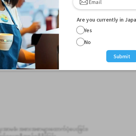
iqueurs၊ အရက်နှင့် cheese ဗဟုသုတ
Are you currently in Jap
ဆောင်မှုအမူအကျင့်များ၊ မီနူးရေးဆွဲခြင်း၊ ဆိုင်
Yes
No
ိန်ပိုလုပ်ခ)
Submit
ါသည်
ှုရေးအာမခံ၊ အစားအစာများထောက်ပံ့ပေးခြင်း၊