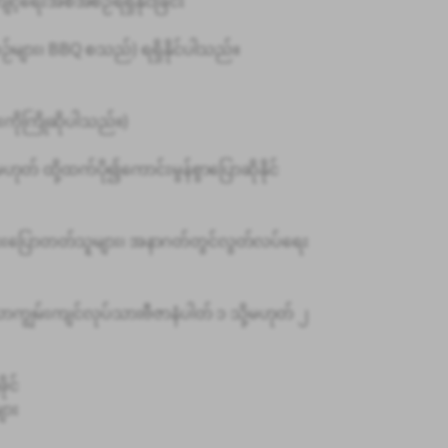
င့်ရေးအစီအစဉ်ရရှိနိုင်ခြင်း
ဉ်များ၊ BBQ စသည်) ရရှိနိုင်ပါသည်။
ကိုကြိုဆိုပါသည်။)
ုတ် ထို့ထက်ပို၍ကောင်းမွန်စွာပြောဆိုနိုင်
ကားပြောတတ်သူများ၊ အနာဂတ်တွင်လွတ်လပ်ရေး
ာကျွမ်းကျင်လုပ်သားဗီဇာနံပါတ် ၁ သို့မဟုတ် ၂
ုင်
ျား