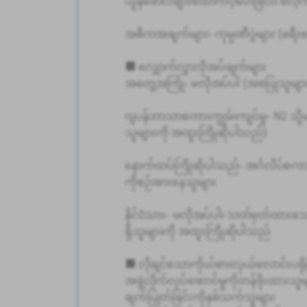
ယူနီဖောင်းများထောက်ပံ့ပေးခြင်း၊ လေ့ကျ
အဓိကအချက်များ- ကုမ္ပဏီပွဲများ (ခရီးစ
■ လျှောက်လွှာလိုအပ်ချက်များ
အတွေ့အကြုံ- မလိုအပ်ပါ (အစပြုသူများ
ဂျပန်ဘာသာစကားကျွမ်းကျင်မှု- N2 သို့မဟ
သူများကို အထူးကြိုဆိုပါသည်)
နောက်ထပ်ကြိုဆိုပါသည်- အင်္ဂလိပ်စ
ကိုစဉ်းစားနေသူများ
နိုင်ငံသား- မလိုအပ်ပါ၊ သတ်မှတ်ထားသေ
ရှိသူများကို အထူးကြိုဆိုပါသည်
■ လိုချင်သောကိုယ်စားလှယ်လောင်းပရိုဖိ
အဖွဲ့လိုက်လုပ်ဆောင်မှုကိုတန်ဖိုးထားသူမ
ချက်ပြုတ်ခြင်းကိုနှစ်သက်သူများ