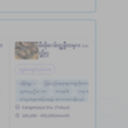
ာ
မီးဖိုေခ်ာင္အမွဳထမ္း
စားေသာ
Job in
က္ဆိုင္
ကျွမ်းကျင်လုပ်သား
ပရိုမိုးရွင္း
ပြန်လည်နေရာချထားမှုကိုထောက်ပံ့ပါ
ဘူတာႏွင့္နီးေသာ
ဘောနပ်စ်
လမ္းစရိတ္ေပးသည္
ဝင်ငွေအများအပြားရရန် အလားအလာရှိသည်
Sangenjaya Sta. (Tokyo)
အဆောင်တစ်စိတ်တစ်ပိုင်းဖုံးလွှမ်း
ႏိုင္ငံျခားသားအလုပ္
ျမွင့္တင္သည္
285,000 - 430,000/month