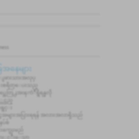
ness
ခြေအနေများ
္ငံျခားသားအလုပ္
းစရိတ္ေပးသည္
္အေတြ႕အၾကံဳရွိရန္မလို
့တင္သည္
ုးရွင္း
ွေအများအပြားရရန် အလားအလာရှိသည်
ပ်စ်
းကျွေးမည်
ႏွင့္နီးေသာ