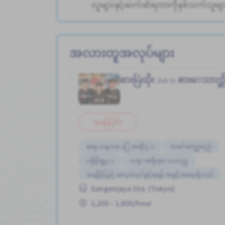
လူများနှင့်ဆက်ဆံရတာကိုနှစ်သက်သူမျ
အလားတူအလုပ်များ
စားပြဲထိုး
စားေသာက္ဆိ
Job in
အချိန်ပိုင်း
စေန တနဂၤေႏြ အဆိုင္း
ထမင်းကျွေးမည်
ပရိုမိုးရွင္း
လမ္းစရိတ္ေပးသည္
အချိန်ပြည့် အလုပ်လုပ်ခွင့်ရရန် အခွင့်အရေးရှိသည်
Sangenjaya Sta. (Tokyo)
အခ်ိန္ပိုနည္းေသာ
ႏိုင္ငံျခားသားအလုပ္
ျမွင့္တင္သည္
1,200 - 1,600/hour