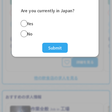
Are you currently in Japan?
アルバイト
Yes
土日勤務有り
未経験OK
短時間
週2，3日
No
善行駅 (神奈川)
1,050 - 1,313/hour
Submit
求人掲載 ３ヶ月前〜
詳細を見る
他の飲食店の求人を見る
おすすめの求人情報
作業全般
工場
Job in