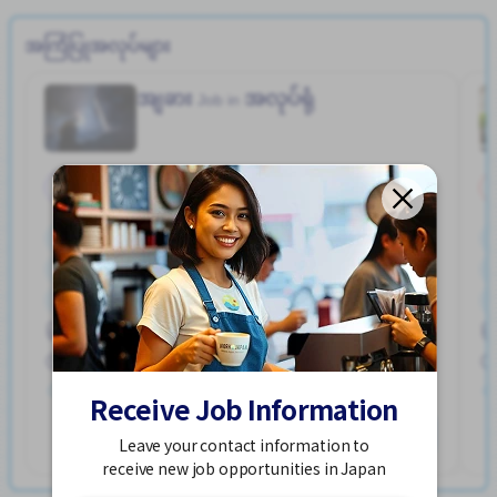
အကြံပြုအလုပ်များ
အျခား
အလုပ်ရုံ
Job in
ကျွမ်းကျင်လုပ်သား
ကားပါကင္ရွိျခင္း
စက္ဘီးထားရန္ေနရာရွိျခင္း
ထမင်းကျွေးမည်
ဘူတာႏွင့္နီးေသာ
ဘောနပ်စ်
လမ္းစရိတ္ေပးသည္
အဆောင်တစ်စိတ်တစ်ပိုင်းဖုံးလွှမ်း
Hayuka Sta. (Kagawa)
အမျိုးသမီး ပို၍လိုလားသည်
အမျိုးသား ပို၍လိုလားသည်
220,000 - 400,000/month
တင်ထားတယ်။ လွန်ခဲ့သော 1 ပတ်က
Receive Job Information
နောက်ထပ်ကြည့်ရှုပါ
Leave your contact information to
receive new job opportunities in Japan