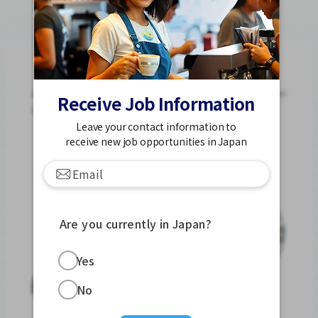
Jobs For Foreigners In Japan
Apply for Part-Time Jobs, Full-Time Jobs and Tokutei
Receive Job Information
Ginou Jobs!
Leave your contact information to
receive new job opportunities in Japan
Get Started
Are you currently in Japan?
Yes
No