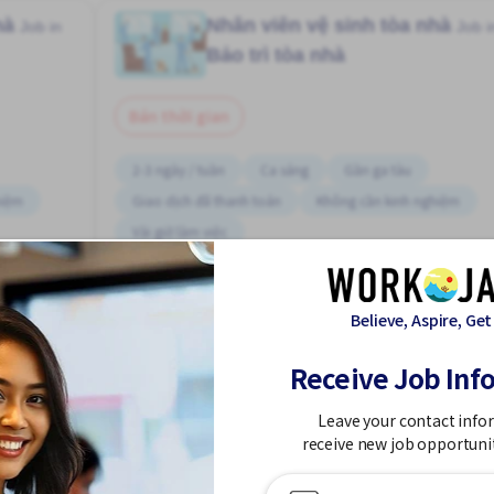
hà
Nhân viên vệ sinh tòa nhà
Job in
Job i
Bảo trì tòa nhà
Bán thời gian
2-3 ngày / tuần
Ca sáng
Gần ga tàu
hiệm
Giao dịch đã thanh toán
Không cần kinh nghiệm
Vài giờ làm việc
シブヤえき (とうきょうと)
1,400 - 1,400/hour
Believe, Aspire, Get
Đã đăng Hơn 3 tháng trước
Receive Job Inf
m thêm
Xem thêm
Leave your contact info
receive new job opportuni
View more Jobs in シブヤえき (とうきょうと)