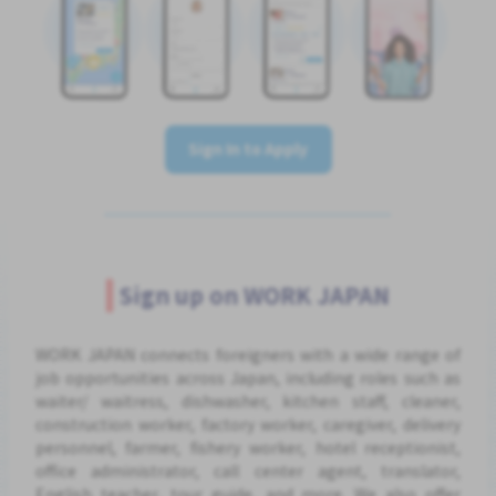
Sign In to Apply
Sign up on WORK JAPAN
WORK JAPAN connects foreigners with a wide range of
job opportunities across Japan, including roles such as
waiter/ waitress, dishwasher, kitchen staff, cleaner,
construction worker, factory worker, caregiver, delivery
personnel, farmer, fishery worker, hotel receptionist,
office administrator, call center agent, translator,
English teacher, tour guide, and more. We also offer