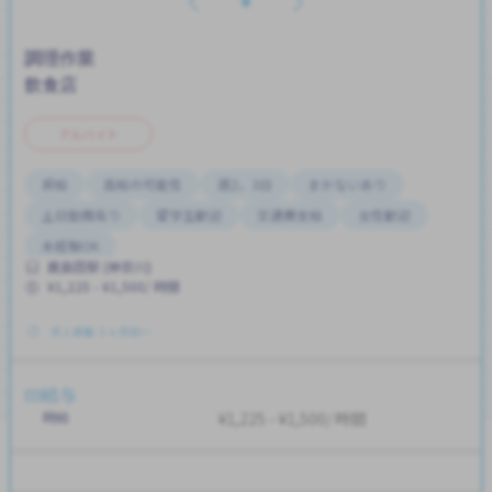
調理作業
飲食店
アルバイト
昇給
高給の可能性
週2，3日
まかないあり
土日勤務有り
留学生歓迎
交通費支給
女性歓迎
未経験OK
鹿島田駅 (神奈川)
¥1,225 - ¥1,500/ 時間
求人掲載 ３ヶ月前〜
給与
時給
¥1,225 - ¥1,500/ 時間