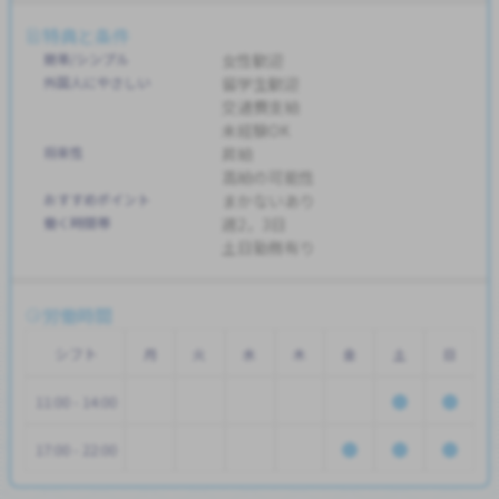
特典と条件
簡単/シンプル
女性歓迎
外国人にやさしい
留学生歓迎
交通費支給
未経験OK
将来性
昇給
高給の可能性
おすすめポイント
まかないあり
働く時間帯
週2，3日
土日勤務有り
労働時間
シフト
月
火
水
木
金
土
日
11:00 - 14:00
17:00 - 22:00