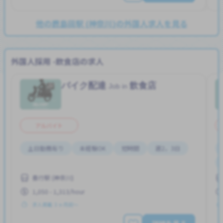
他の鹿島田駅 (神奈川)の外国人求人を見る
外国人採用 -飲食店の求人
バイク配達
飲食店
Job in
アルバイト
土日勤務有り
未経験OK
短時間
週2，3日
善行駅 (神奈川)
1,050 - 1,313/hour
求人掲載 ３ヶ月前〜