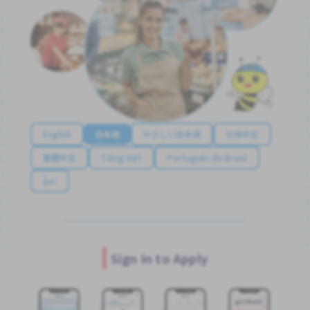
English
日本語
やさしい日本語
简体中文
繁體中文
Tiếng Việt
Português do Brasil
န်မာ
Sign In to Apply