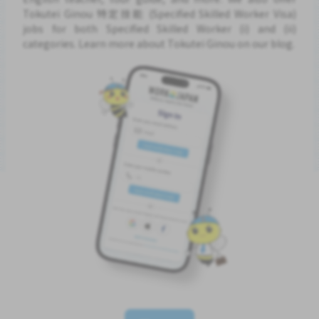
Tokutei Ginou 特定技能 (Specified Skilled Worker Visa)
jobs for both Specified Skilled Worker (i) and (ii)
categories. Learn more about Tokutei Ginou on our blog.