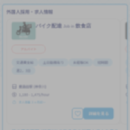
外国人採用・求人情報
バイク配達
飲食店
Job in
アルバイト
交通費支給
土日勤務有り
未経験OK
短時間
週2，3日
鹿島田駅 (神奈川)
1,180 - 1,475/hour
求人掲載 ３ヶ月前〜
詳細を見る