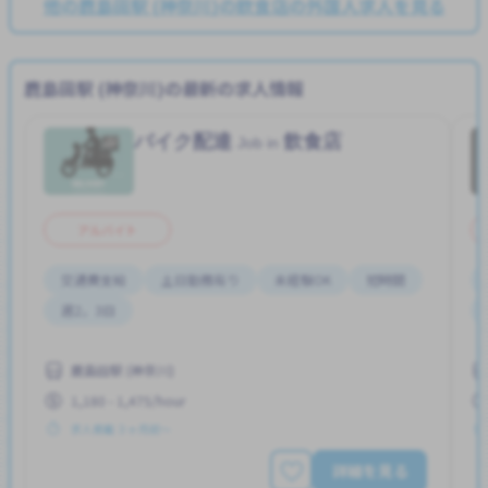
他の鹿島田駅 (神奈川)の飲食店の外国人求人を見る
鹿島田駅 (神奈川)の最新の求人情報
バイク配達
飲食店
Job in
アルバイト
交通費支給
土日勤務有り
未経験OK
短時間
週2，3日
鹿島田駅 (神奈川)
1,180 - 1,475/hour
求人掲載 ３ヶ月前〜
詳細を見る