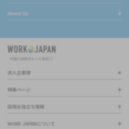
About Us
外国人採用をもっと身近に!
求人企業様
特集ページ
採用お役立ち情報
WORK JAPANについて