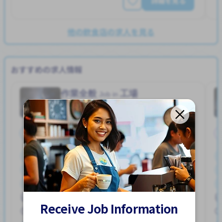
詳細を見る
他の飲食店の求人を見る
おすすめの求人情報
作業全般
工場
Job in
正社員
ボーナス
まかないあり
交通費支給
外国人勤務中
女性歓迎
寮一部補助
昇給
男性歓迎
自転車通勤
羽床駅 (香川)
Receive Job Information
250,000 - 400,000/month