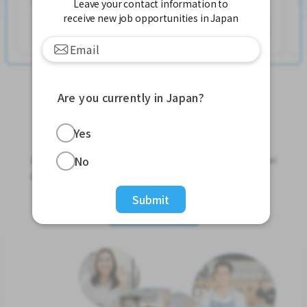
Leave your contact information to
求人掲載 ２週間前
receive new job opportunities in Japan
詳細を見る
Are you currently in Japan?
Jobs For Foreigners In Japan
Yes
Apply for Part-Time Jobs, Full-Time Jobs and Tokutei
No
Ginou Jobs!
Submit
Get Started