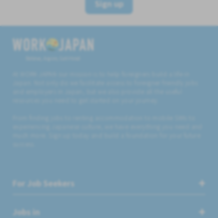
Sign up
Believe, Aspire, Get Hired
At WORK JAPAN our mission is to help foreigners build a life in
Japan. Not only do we facilitate access to foreigner friendly jobs
and employers in Japan, but we also provide all the useful
resources you need to get started on your journey.
From finding jobs to renting accommodation to mobile SIMs to
experiencing Japanese culture, we have everything you need and
much more. Sign up today and build a foundation for your future
success.
For Job Seekers
Jobs in