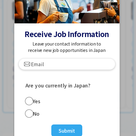
しごと
工場（こうじょう）
Job in
正社員
Receive Job Information
Leave your contact information to
ボーナス
えきから ちかい
ごはん つき
receive new job opportunities in Japan
こうつうひ あり
がいこくじんが いる
じてんしゃ OK
女性かんげい
寮一部サポート
ハユカえき (かがわけん)
昇給
250,000 - 400,000/month
Are you currently in Japan?
求人掲載 ２週間前
もっと見る
Yes
No
Submit