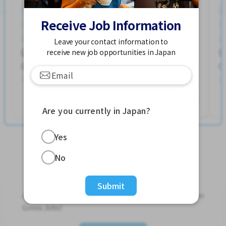
Bãi đậu xe đạp
Bãi đỗ xe
Gần ga tàu
Receive Job Information
Giao dịch đã thanh toán
Hỗ trợ bữa ăn
Ký túc xá được bảo hiểm một phần
Leave your contact information to
receive new job opportunities in Japan
ハユカえき (かがわけん)
Lao động người nước ngoài
Nâng cao
Phúc lợi
250,000 - 400,000/month
Đã đăng 2 tuần trước
Xem thêm
Are you currently in Japan?
Yes
No
Jobs For Foreigners In Japan
Submit
Apply for Part-Time Jobs, Full-Time Jobs and Tokutei
Ginou Jobs!