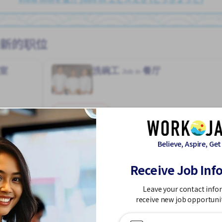
最新的职位
室
洗碗工
餐厅
Job in
兼职
加班少
加薪
周末&节假日休息
周末轮班
Believe, Aspire, Get
外籍员工
女性首选
学生签证首选
提供膳食
支付交通费
Receive Job Inf
エビスえき (とうきょうと)
Leave your contact info
1,300 - 1,500/hour
receive new job opportuni
发布 3 个月前