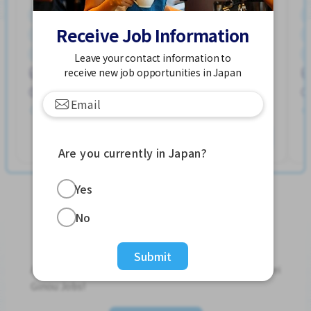
Bãi đậu xe đạp
Bãi đỗ xe
Gần ga tàu
Receive Job Information
Giao dịch đã thanh toán
Hỗ trợ bữa ăn
Ký túc xá được bảo hiểm một phần
Leave your contact information to
receive new job opportunities in Japan
ハユカえき (かがわけん)
Lao động người nước ngoài
Nâng cao
Phúc lợi
250,000 - 400,000/month
Đã đăng 2 tuần trước
Xem thêm
Are you currently in Japan?
Yes
No
Jobs For Foreigners In Japan
Submit
Apply for Part-Time Jobs, Full-Time Jobs and Tokutei
Ginou Jobs!