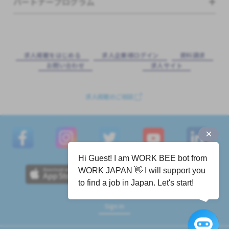
パートナープログラム
求⼈掲載をはじめる
求⼈企業様ログイン
資料請求
お問い合わせ
求⼈サイト
求人掲載のご相談
Hi Guest! I am WORK BEE bot from
WORK JAPAN 👋 I will support you
to find a job in Japan. Let's start!
Sign in