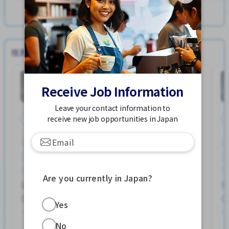
View more 回收廠 jobs
推薦職位
其他
工廠
Job in
Receive Job Information
Leave your contact information to
receive new job opportunities in Japan
全職
停車位
加薪
外籍員工
女性首選
宿舍部分覆蓋
提供膳食
支付交通費
獎勵
男性首選
Are you currently in Japan?
ハユカえき (かがわけん)
250,000 - 400,000/month
Yes
已發布 2個星期前
No