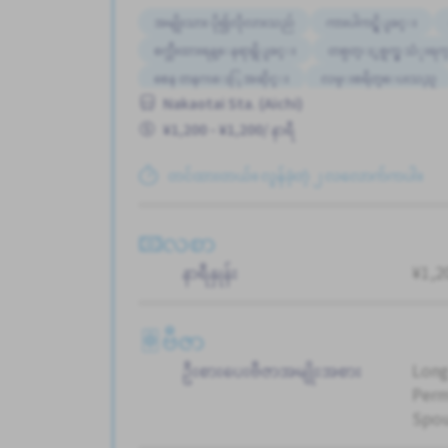
အမျိုးသား ပို၍လိုလားသည်
ကားပါကင္ရွိျခင္း
စက္ဘီးထားရန္ေနရာရွိျခင္း
တစ္ပတ္ႏွစ္ရက္မွ သံုးရက
စေန တနဂၤေႏြ အဆိုင္း
လမ္းစရိတ္ေပးသည္
Nakaotai Sta. (Aichi)
အလုပ္အေတြ႕အၾကံဳရွိရန္မလို
¥1,200 - ¥1,200/ နာရီ
တင်ထားတယ်။ လွန်ခဲ့တဲ့ ၂ လလောက်ကပါ။
လစာ
နာရီနှုန်း
¥1,20
ဗီဇာ
ဦးစားပေးဗီဇာအမျိုးအစား
Long
Perm
Spou