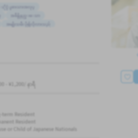
ႏိုင္ငံျခားသားအလုပ္
္
အခ်ိန္ပိုနည္းေသာ
အမျိုးသမီး ပို၍လိုလားသည်
0 - ¥1,200/ နာရီ
-term Resident
anent Resident
se or Child of Japanese Nationals