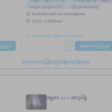
အလုပ္ေလွ်ာက္စာ မလုိပါ
ႏိုင္ငံျခားသားအလုပ္
Ryokuentoshi Sta. (Kanagawa)
ေန႕အလိုက္ ပိုက္ဆံေပးျခင္း
မ်ားစြာေသာအခ်ိန္ပို
1,013 - 1,200/hour
ိရန္မလို
တင်ထားတယ်။ လွန်ခဲ့သော ၃ လကျော်က
့်ရှုပါ
နောက်ထပ်ကြည့်ရှုပါ
View more ပြန်လည်သန့်စင်စက်ရုံ jobs
အျခား
အလုပ်ရုံ
Job in