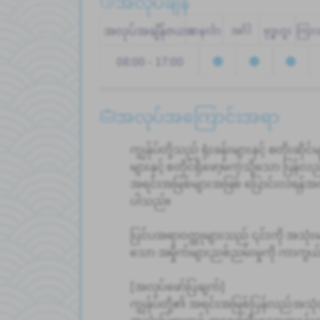
အလုပ်ချိန်
အလုပ်အချိန်ဇယား
တနင်္လာ
အင်္ဂါ
ဗုဒ္ဓဟူး
ကြာ
08:00 - 17:00
အလုပ်အကြောင်းအရာ
ကျွန်ုပ်တို့သည် ရုံးခန်းများနှင့် စတိုးဆ
များနှင့် စတိုင်ရိုဖော့မ်ကဲ့သို့သော ပြန်
အရင်းအမြစ်များအဖြစ် ပြောင်းလဲရန်အတ
ပါသည်။
ပြင်ပအရာဝတ္ထုများသည် ၎င်းကို အသုံးမပ
သော အမှိုက်များညစ်ညမ်းမှုကို ကာကွယ်ရ
[အလုပ်ဖော်ပြချက်]
ကျွန်ုပ်တို့၏ အရင်းအမြစ်ပြန်လည်အသု