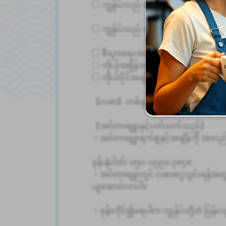
□ ကျွန်ုပ်သည် ယေဘုယျအားဖြင့် ရုပ်ပိုင်း
□ ကျွန်ုပ်သည် ဘေးကင်းရေးကို အဓိကဦး
□ စီးပွားရေးအတက်အကျကြောင့် ထိခိုက်မ
□ ကိုယ့်အရှိန်အဟုန်နဲ့ အလုပ်လုပ်နိုင်တ
□ ကိုယ်ပိုင်အချိန်ကို တန်ဖိုးထားချင်ပ
【လစာ】တစ်နာရီလုပ်ခ: ယန်း ၁၂၀၀ ~
【အင်တာဗျူးနှင့်ပတ်သက်သည်】
・အင်တာဗျူးရက်စွဲနှင့်အချိန်ကို အတည်ပြု
ဖုန်းနံပါတ်: ၀၅၀-၁၇၉၀-၃၈၄၈
・အင်တာဗျူးတွင် လစာငွေသွင်းရန်အတွက် 
ယူဆောင်လာပါ။
・ဖုန်းကိုင်၍မရပါက ကျွန်ုပ်တို့ထံ ပြ