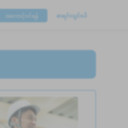
အကောင့်ဝင်ရန်
စာရင်းသွင်းပါ