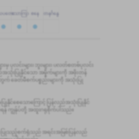
သပတေး
သောကြာ
စနေ
တနင်္ဂနွေ
ိုင်များမှ ပုလင်းများ၊ ဘူးများ၊ ပလတ်စတစ်ပုလင်း
လည်အသုံးပြုနိုင်သော အမှိုက်များကို အဖိုးတန်
ွက် ခေတ်မီစက်ပစ္စည်းများကို အသုံးပြု
ြုနိုင်စေသောကြောင့် ပြန်လည်အသုံးပြုနိုင်
န် ကျွန်ုပ်တို့ အထူးဂရုစိုက်ပါသည်။
ံးပြုသည့်စက်ရုံသည် အရင်းအမြစ်ပြန်လည်