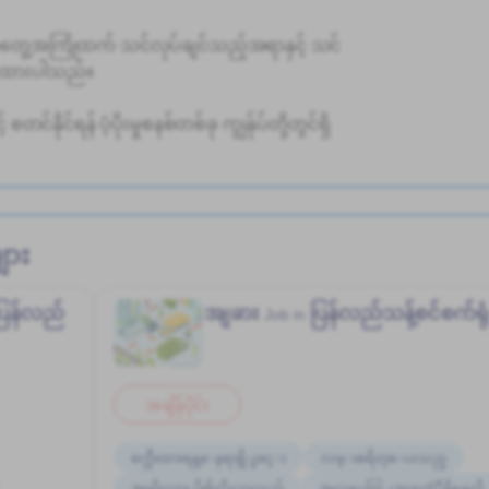
ွေ့အကြုံထက် သင်လုပ်ချင်သည့်အရာနှင့် သင်
ဖိုးထားပါသည်။
်နိုင်ရန် ပံ့ပိုးမှုစနစ်တစ်ခု ကျွန်ုပ်တို့တွင်ရှိ
ျား
ပြန်လည်
အျခား
ပြန်လည်သန့်စင်စက်ရု
Job in
အချိန်ပိုင်း
စက္ဘီးထားရန္ေနရာရွိျခင္း
လမ္းစရိတ္ေပးသည္
အမျိုးသား ပို၍လိုလားသည်
အလုပ္အေတြ႕အၾကံဳရွိရန္မလို