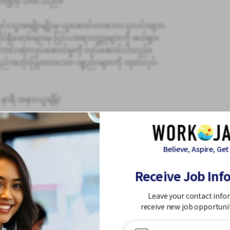
ဏ္ဍမှ ပါဝင်သည်။
သွင်းသူအမျိုးမျိုးမှ ယူဆောင်လာသော ပုလင်းများ၊
်ရိုဖော့မ်များမှ ပြင်ပအရာဝတ္ထုများကို ဖယ်ရှား
ကောင်းဆုံးလုပ်ဆောင်မှုကို လုပ်ဆောင်ပါသည်။
လည်အသုံးပြုထားသော ပစ္စည်းများကို ထုတ်လုပ်
 နာရီ အနားယူချိန်)
က်ပို၍
ကိုဒိုင်ဘူတာ (ကားဖြင့် သွားလာနိုင်သည်)
Believe, Aspire, Get
Receive Job Inf
ူ
Leave your contact info
receive new job opportuni
ုကို အသုံးချလိုပါသည်။