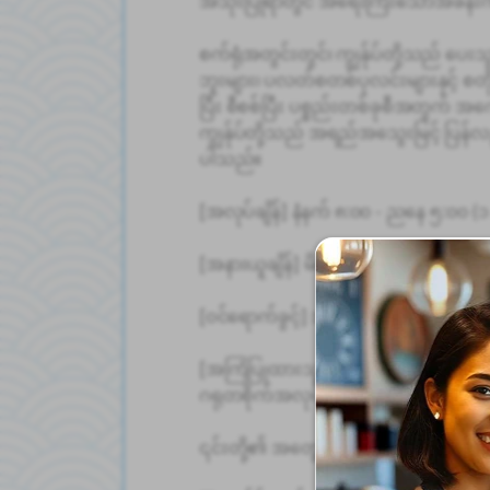
အသုံးပြုရာတွင် အရေးကြီးသောအခန်းက
စက်ရုံအတွင်းတွင်၊ ကျွန်ုပ်တို့သည် ပေး
ဘူးများ၊ ပလတ်စတစ်ပုလင်းများနှင့် စတိုင
ပြီး စီစစ်ပြီး ပစ္စည်းတစ်ခုစီအတွက် အ
ကျွန်ုပ်တို့သည် အရည်အသွေးမြင့် ပြန်
ပါသည်။
[အလုပ်ချိန်] နံနက် ၈:၀၀ - ညနေ ၅:၀၀ (၁
[အနားယူချိန်] မိနစ် ၆၀ သို့မဟုတ် ထို့ထ
[ဝင်ရောက်ခွင့်] အနီးဆုံးဘူတာရုံ- နာကာ
[အကြံပြုထားသူများအတွက်-]
ဂရုတစိုက်အလုပ်လုပ်ခြင်းကို နှစ်သက်သ
၎င်းတို့၏ အတွေ့အကြုံနှင့် ကျွမ်းကျင်မှ