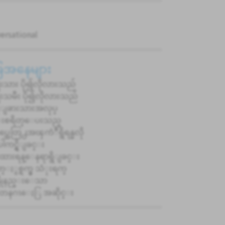
ersational
ခြေအနေများ
ုးသား ပို၍လိုလားသည်
ုးသမီး ပို၍လိုလားသည်
္ငံျခားသားအလုပ္
းစရိတ္ေပးသည္
္အေတြ႕အၾကံဳရွိရန္မလို
ါကင္ရွိျခင္း
ီးထားရန္ေနရာရွိျခင္း
တ္ႏွစ္ရက္မွ သံုးရက္
န္ပိုနည္းေသာ
 တနဂၤေႏြ အဆိုင္း