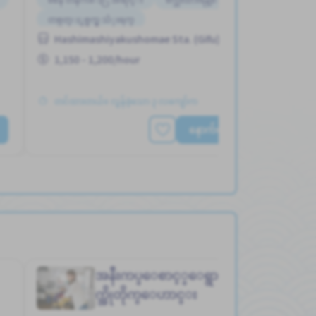
တစ္ပတ္ႏွစ္ရက္မွ သံုးရက္
နိုင်ငံခြားသားများအတွက် လေ့ကျင့်သင်ကြားနိုင်မည့် လက်စွဲစာ
Hashimashiyakushomae Sta. (Gifu)
အုပ်ရှိသည်
လမ္းစရိတ္ေပးသည္
1,150 - 1,200/hour
အမျိုးသမီး ပို၍လိုလားသည်
အမျိုးသား ပို၍လိုလားသည်
တင်ထားတယ်။ လွန်ခဲ့သော ၃ လကျော်က
နောက်ထပ်ကြည့်ရှုပါ
အနီးကပ္ေစာင့္ေရွာက္သူ
တို
Job in
က္အိုတိုက္ေဟာင္း