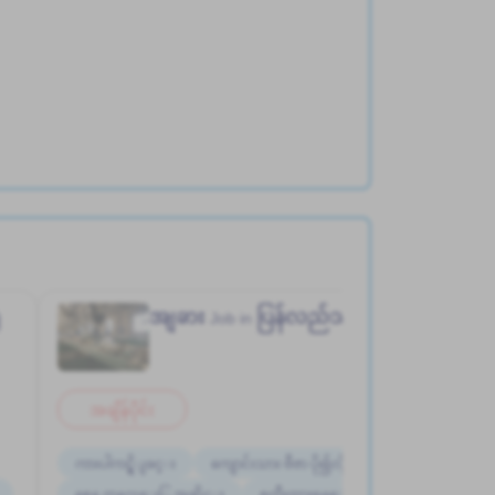
ံ
အျခား
ပြန်လည်သန့်စင်စက်ရုံ
Job in
အချိန်ပိုင်း
ကားပါကင္ရွိျခင္း
ကျောင်းသား ဗီဇာ ပို၍လိုလားသည်
စေန တနဂၤေႏြ အဆိုင္း
စက္ဘီးထားရန္ေနရာရွိျခင္း