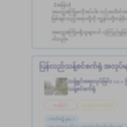
【အခြား】
အတွေ့အကြုံမလိုအပ်ပါ။ သင့်အတိတ်အတ
ဖြစ်ချင်သည့်အရာတို့ကို ကျွန်ုပ်တို့တန်
အတွေ့အကြုံမရှိသူများပင် ယုံကြည်မှုဖြင့် စတင
ပါသည်။
ပြန်လည်သန့်စင်စက်ရုံ အလုပ်မ
သန့်ရှင်းရေးလုပ်ခြင်း
Job in
သန့်စင်စက်ရုံ
အချိန်ပိုင်း
ဂျပန်ဘာသာ မလိုပါ
ကားပါကင္ရွိျခင္း
စေန တနဂၤေႏြႏွင့္ အျခားရံုးပိတ္ရက္မ်ား ပိတ္ျခား