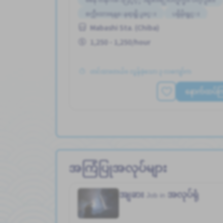
စက္ဘီးထားရန္ေနရာရွိျခင္း
ပရိုမိုးရွင္း
Mabashi Sta. (Chiba)
လမ္းစရိတ္ေပးသည္
အချိန်ပြည့် အလုပ်လုပ်ခွင့်ရရန် အခွင့်အရေးရှိသည်
1,250 - 1,250/hour
အမျိုးသား ပို၍လိုလားသည်
အလုပ္အေတြ႕အၾကံဳရွ
အခ်ိန္ပိုနည္းေသာ
တင်ထားတယ်။ လွန်ခဲ့သော ၃ လကျော်က
နောက်ထပ်ကြည
အကြံပြုအလုပ်များ
အျခား
အလုပ်ရုံ
Job in