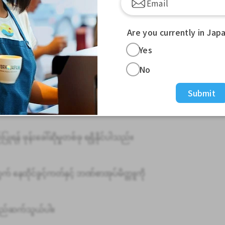
ဆိုင်ရာလှုပ်ရှားမှုကို ပိုနှစ်သက်ပါသည်။
စားပေးအဖြစ် လုပ်ကိုင်နိုင်ပါသည်။
Are you currently in Jap
Yes
ှုမရှိတဲ့ လုပ်ငန်းမှာ အလုပ်လုပ်ချင်ပါတယ်။
ဲ့ အလုပ်တစ်ခု လိုချင်ပါတယ်။
No
ါတယ်။
Submit
ရန် ဖုန်းခေါ်ဆိုမှုတစ်ခု ရရှိနိုင်ပါသည်။
နေထိုင်ခွင့်ကတ်နှင့် ဘဏ်စာအုပ်မိတ္တူကို
န်လည်ဆက်သွယ်ပါ။