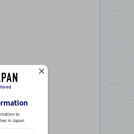
 hired
ormation
rmation to
ties in Japan