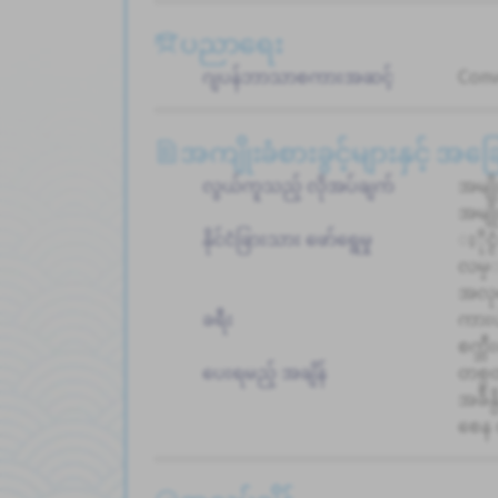
ပညာရေး
ဂျပန်ဘာသာစကားအဆင့်
Conv
အကျိုးခံစားခွင့်များနှင့် အ
လွယ်ကူသည့် လိုအပ်ချက်
အမျိ
အမျိ
နိုင်ငံခြားသား ဖော်ရွေမှု
ႏိုင
လမ္
အလုပ
ခရီး
ကားပ
စက္ဘ
ပေးရမည့် အချိန်
တစ္ပ
အခ်ိ
စေန