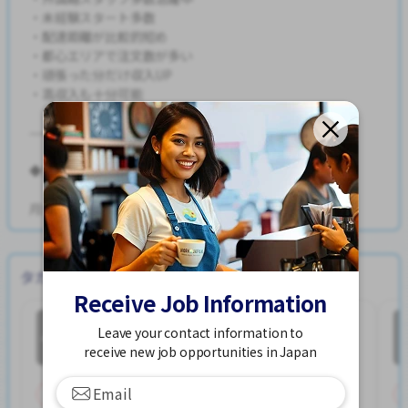
・未経験スタート多数
・配達距離が比較的短め
・都心エリアで注文数が多い
・頑張った分だけ収入UP
・高収入も十分可能
⸻
◆支払方法
月末締め／翌月10日払い
タカダノババえき (とうきょうと)の最新の求人情報
Receive Job Information
ウェイター・ウエイトレス
Job in
Leave your contact information to
いんしょくてん
receive new job opportunities in Japan
アルバイト