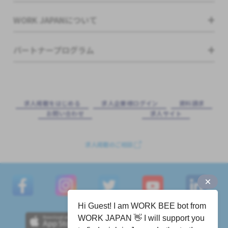
WORK JAPANについて
パートナープログラム
求⼈掲載をはじめる
求⼈企業様ログイン
資料請求
お問い合わせ
求⼈サイト
求人掲載のご相談
Hi Guest! I am WORK BEE bot from
WORK JAPAN 👋 I will support you