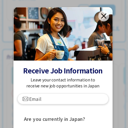
查看更多
View more Jobs in チュウキョウケイバジョウマエえ
き (あいちけん)
办公室职位
Receive Job Information
翻译/ 英语·日语
办公室
Job in
Leave your contact information to
receive new job opportunities in Japan
兼职
无需日语
加班少
外籍员工
学生签证首选
提供宿舍
提供膳食
支付交通费
无日本语要求
Are you currently in Japan?
无经验要求
无需简历