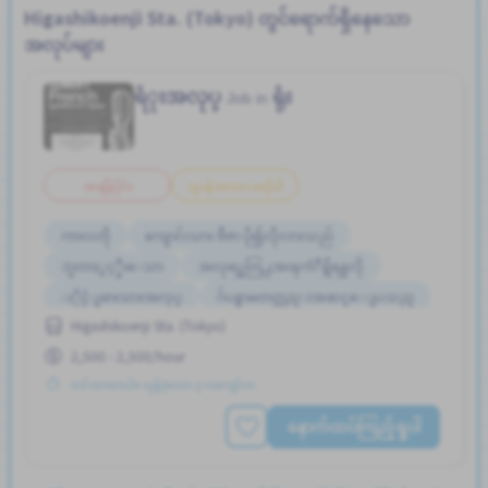
Higashikoenji Sta. (Tokyo) တွင်ရောက်ရှိနေသော
အလုပ်များ
ရံုးအလုပ္
ရုံး
Job in
အချိန်ပိုင်း
ဂျပန်ဘာသာ မလိုပါ
ကာလတို
ကျောင်းသား ဗီဇာ ပို၍လိုလားသည်
ဘူတာႏွင့္နီးေသာ
အလုပ္အေတြ႕အၾကံဳရွိရန္မလို
ႏိုင္ငံျခားသားအလုပ္
ဂ်ပန္စာမတတ္လည္းအဆင္ေျပသည္
Higashikoenji Sta. (Tokyo)
2,500 - 2,500/hour
တင်ထားတယ်။ လွန်ခဲ့သော ၃ လကျော်က
နောက်ထပ်ကြည့်ရှုပါ