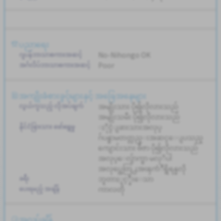
ပညာရေး
ဂျပန်ဘာသာစကားအဆင့်
No-Nihongo OK
အင်္ဂလိပ်ဘာသာစကားအဆင့်
Poor
အကျိုးခံစားခွင့်များနှင့် အခြေအနေများ
လွယ်ကူသည့် လိုအပ်ချက်
အမျိုးသား ပို၍လိုလားသည်
အမျိုးသမီး ပို၍လိုလားသည်
နိုင်ငံခြားသား ဖော်ရွေမှု
ႏိုင္ငံျခားသားအလုပ္
ဂ်ပန္စာမတတ္လည္းအဆင္ေျပသည္
ကျောင်းသား ဗီဇာ ပို၍လိုလားသည်
အလုပ္ေလွ်ာက္စာ မလုိပါ
အလုပ္အေတြ႕အၾကံဳရွိရန္မလို
ခရီး
ဘူတာႏွင့္နီးေသာ
ပေးရမည့် အချိန်
ကာလတို
အလုပ်ချိန်