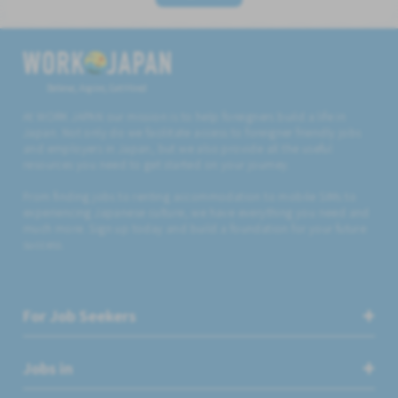
Believe, Aspire, Get Hired
At WORK JAPAN our mission is to help foreigners build a life in
Japan. Not only do we facilitate access to foreigner friendly jobs
and employers in Japan, but we also provide all the useful
resources you need to get started on your journey.
From finding jobs to renting accommodation to mobile SIMs to
experiencing Japanese culture, we have everything you need and
much more. Sign up today and build a foundation for your future
success.
For Job Seekers
Jobs in