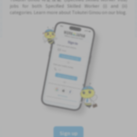
jobs for both Specified Skilled Worker (i) and (ii)
categories. Learn more about Tokutei Ginou on our blog.
Sign up