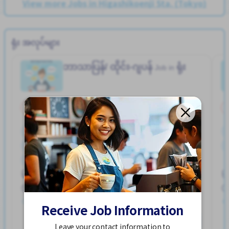
View more Jobs in Higashikoenji Sta. (Tokyo)
ရုံး အလုပ်များ
ဘာသာပြန်/ ထိုင်း-ဂျပန်
ရုံး
Job in
အချိန်ပိုင်း
ဂျပန်ဘာသာ မလိုပါ
ကာလတို
ကျောင်းသား ဗီဇာ ပို၍လိုလားသည်
ထမင်းကျွေးမည်
ဘူတာႏွင့္နီးေသာ
လမ္းစရိတ္ေပးသည္
Ikebukuro Sta. (Tokyo)
ဝင်ငွေအများအပြားရရန် အလားအလာရှိသည်
2,500 - 2,500/hour
အဆောင်ပေးမည်
အမျိုးသား ပို၍လိုလားသည်
တင်ထားတယ်။ လွန်ခဲ့သော ၃ လကျော်က
အလုပ္အေတြ႕အၾကံဳရွိရန္မလို
Receive Job Information
နောက်ထပ်ကြည့်ရှုပါ
Leave your contact information to