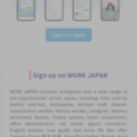
Sign In to Apply
Sign up on WORK JAPAN
WORK JAPAN connects foreigners with a wide range of
job opportunities across Japan, including roles such as
waiter/ waitress, dishwasher, kitchen staff, cleaner,
construction worker, factory worker, caregiver, delivery
personnel, farmer, fishery worker, hotel receptionist,
office administrator, call center agent, translator,
English teacher, tour guide, and more. We also offer
Tokutei Ginou 特定技能 (Specified Skilled Worker Visa)