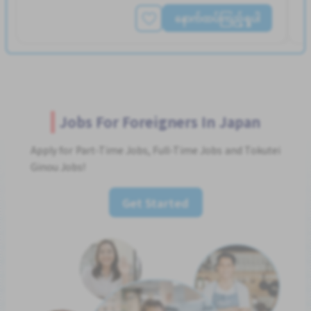
နောက်ထပ်ကြည့်ရှုပါ
Jobs For Foreigners In Japan
Apply for Part-Time Jobs, Full-Time Jobs and Tokutei
Ginou Jobs!
Get Started