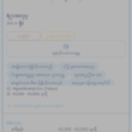
ရံုးအလုပ္
ရုံး
Job in
အချိန်ပိုင်း
ဂျပန်ဘာသာ မလိုပါ
အွန်လိုင်းအင်တာဗျူး
အမျိုးသား ပို၍လိုလားသည်
ႏိုင္ငံျခားသားအလုပ္
ဂ်ပန္စာမတတ္လည္းအဆင္ေျပသည္
ဘူတာႏွင့္နီးေသာ
ကျောင်းသား ဗီဇာ ပို၍လိုလားသည်
အလုပ္ေလွ်ာက္စာ မလုိပါ
Higashikoenji Sta. (Tokyo)
အမျိုးသမီး ပို၍လိုလားသည်
ကာလတို
¥3,000 - ¥3,000/ နာရီ
အလုပ္အေတြ႕အၾကံဳရွိရန္မလို
တင်ထားတယ်။ လွန်ခဲ့သော ၃ လကျော်က
လစာ
နာရီနှုန်း
¥3,000 - ¥3,000/ နာရီ