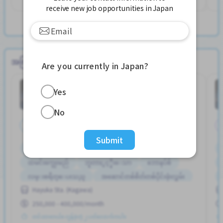
receive new job opportunities in Japan
View more ရုံး jobs
အကြံပြုအလုပ်များ
Are you currently in Japan?
အျခား
အလုပ်ရုံ
Job in
Yes
No
အချိန်ပြည့်
Submit
ကားပါကင္ရွိျခင္း
စက္ဘီးထားရန္ေနရာရွိျခင္း
ထမင်းကျွေးမည်
ဘူတာႏွင့္နီးေသာ
ဘောနပ်စ်
လမ္းစရိတ္ေပးသည္
အဆောင်တစ်စိတ်တစ်ပိုင်းဖုံးလွှမ်း
Hayuka Sta. (Kagawa)
အမျိုးသမီး ပို၍လိုလားသည်
အမျိုးသား ပို၍လိုလားသည်
250,000 - 400,000/month
တင်ထားတယ်။ လွန်ခဲ့တဲ့ ၂ ပတ်လောက်ကပါ။