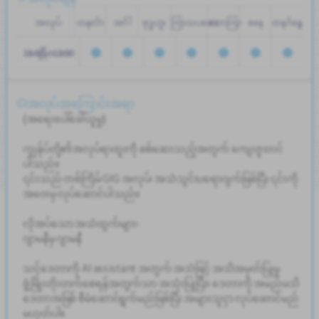
အလုပ်
တနင်္လာ
အင်္ဂါ
ဗုဒ္ဓဟူး
ကြာသပတေး
သောကြာ
စနေ
တနင်္ဂနွေ
11:00 - 19:00
အချိန်ဇယား
အလုပ်အကြောင်းအရာ
{အရေးပေါ်ခေါ်ယူမှု}
ကျွန်ုပ်တို့၏အလုပ်ရာထူးကို စစ်ဆေးသည့်အတွက် ကျေးဇူးတင်
ပါသည်။
၎င်းသည် တစ်ကြိမ် GIG အလုပ်၊ အသံသွင်းပရောဂျက်ဖြစ်ပြီး ၎င်းကို
အဝေးမှ လုပ်ဆောင်ပါသည်။
လိုအပ်သော အသံထွက်များ-
ဂျာမနီမှ ဂျာမနီ
သင့်ဒေတာကို Al assistant အတွက် အသံဖြင့် အသိအမှတ်ပြုမှု
ဖွံ့ဖြိုးတိုးတက်စေရန်အတွက်သာ အသုံးပြုပြီး၊ ဒေတာကို အမည်မသိ
ဒေတာအဖြစ် စီမံဆောင်ရွက်မည်ဖြစ်ပြီး အများသူငှာ လုပ်ဆောင်မည်
မဟုတ်ပါ။