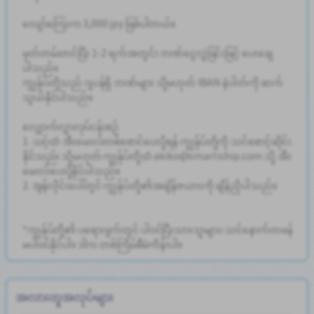
လျော်ကြေးက 3,000 jpy ဖြစ်ပါတယ်။
မှတ်တမ်းတင်ပြီး 1-2 ရက်အတွင်း ဘဏ်ငွေလွှဲခြင်းဖြင့် ပေးချေ
ပါသည်။
ကျွန်ုပ်တို့သည် ဂျပန်ရှိ ဘဏ်များ သို့မဟုတ် IBAN နံပါတ်ကို ဆက်
သွယ်နိုင်ပါသည်။
လျှောက်လွှာလုပ်ငန်းစဉ်
1. သင့်ထံ အီးမေးလ်တစ်စောင်ပေးပို့ရန် ကျွန်ုပ်တို့ကို သင်စောင့်ဆိုင်း
နိုင်သည်၊ သို့မဟုတ် ကျွန်ုပ်တို့ထံ akiko@smartichip.com သို့ အီး
မေးလ်ပေးပို့နိုင်ပါသည်။
2. အွန်လိုင်းပေါ်တွင် ကျွန်ုပ်တို့၏အချိန်ဇယားကို ချိန်ညှိပါသည်။
*ကျွန်ုပ်တို့၏ ပရောဂျက်တွင် ပါဝင်ပြီးသားသူများ၊ သင်နောက်တဖန်
မပါဝင်နိုင်ပါ။ ဒါက တစ်ကြိမ်စီမံကိန်းပါ။
အလားတူအလုပ်များ