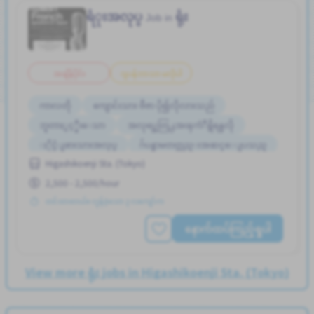
ရံုးအလုပ္
ရုံး
Job in
အချိန်ပိုင်း
ဂျပန်ဘာသာ မလိုပါ
ကာလတို
ကျောင်းသား ဗီဇာ ပို၍လိုလားသည်
ဘူတာႏွင့္နီးေသာ
အလုပ္အေတြ႕အၾကံဳရွိရန္မလို
ႏိုင္ငံျခားသားအလုပ္
ဂ်ပန္စာမတတ္လည္းအဆင္ေျပသည္
Higashikoenji Sta. (Tokyo)
2,500 - 2,500/hour
တင်ထားတယ်။ လွန်ခဲ့သော ၃ လကျော်က
နောက်ထပ်ကြည့်ရှုပါ
View more ရုံး jobs in Higashikoenji Sta. (Tokyo)