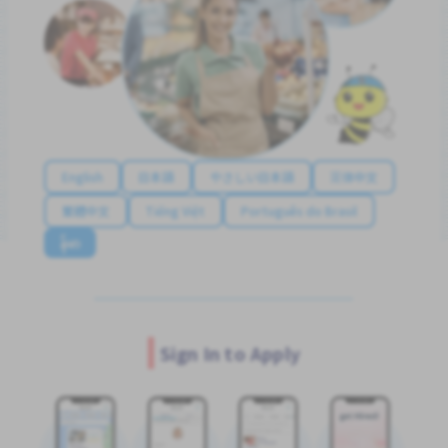
English
日本語
やさしい日本語
简体中文
繁體中文
Tiếng Việt
Português do Brasil
န်မာ
Sign In to Apply