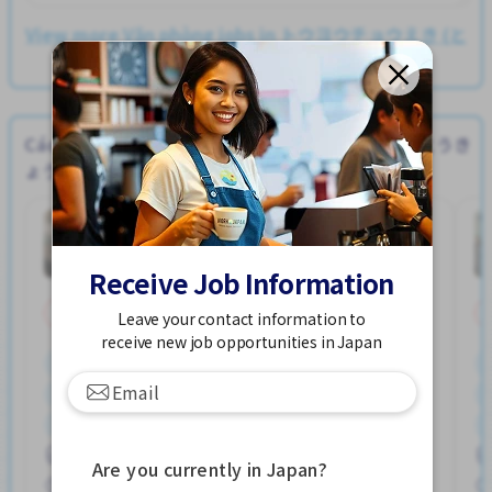
View more Văn phòng jobs in トウヨウチョウえき (と
うきょうと)
Các việc làm mới nhất tại トウヨウチョウえき (とうき
ょうと)
nhà thiết kế web
Job in
IT/Software
Receive Job Information
Bán thời gian
Leave your contact information to
receive new job opportunities in Japan
2-3 ngày / tuần
Bãi đậu xe đạp
Giao dịch đã thanh toán
Không cần kinh nghiệm
Lao động người nước ngoài
Ưu tiên có visa học sinh
トウヨウチョウえき (とうきょうと)
WKND & HOL tắt
Are you currently in Japan?
1,300 - 1,400/hour