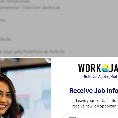
tes temporários
presencial / lidar com ausências
etes
adução
viajar pela Prefeitura de Aichi de
ho dos intérpretes.
Believe, Aspire, Get
nde você pode alavancar sua
Receive Job Inf
ra!
Leave your contact info
bilidades em inglês como intérprete,
receive new job opportuni
m poderá aprimorar suas habilidades
 uma ampla gama de funções, incluindo