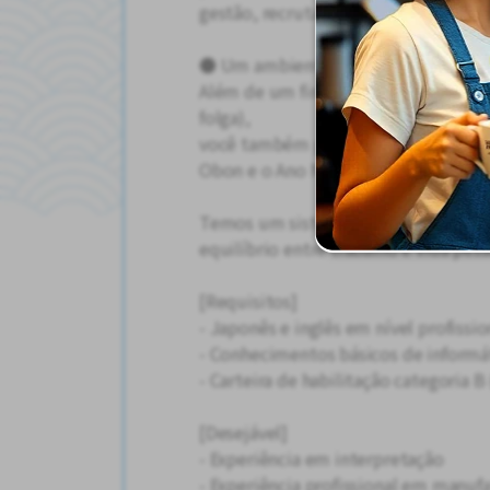
gestão, recrutamento e relações trab
● Um ambiente que prioriza o equilí
Além de um fim de semana completo
folga),
você também pode tirar de 9 a 11 di
Obon e o Ano Novo.
Temos um sistema que permite bast
equilíbrio entre trabalho e vida pess
[Requisitos]
- Japonês e inglês em nível profissio
- Conhecimentos básicos de informát
- Carteira de habilitação categoria B 
[Desejável]
- Experiência em interpretação
- Experiência profissional em manufa