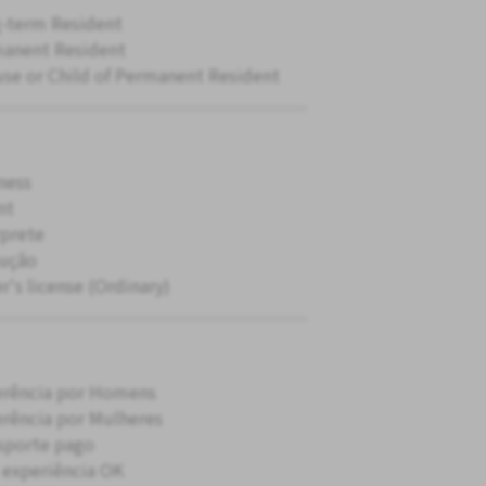
-term Resident
anent Resident
se or Child of Permanent Resident
ness
nt
rprete
ução
r's license (Ordinary)
erência por Homens
erência por Mulheres
sporte pago
experiência OK