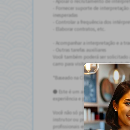
- Apoiar o recrutamento de intérpre
- Fornecer suporte de interpretação 
inesperadas
- Controlar a frequência dos intérpr
- Elaborar contratos, etc.
- Acompanhar a interpretação e a tr
- Outras tarefas auxiliares
Você também poderá ser solicitado a 
carro para visitar os locais de trabal
*Baseado na Cidade de Nagoya
● Este é um ambiente de trabalho o
experiência e progredir na sua carrei
Você não só poderá utilizar suas ha
instrutor ou professor, como també
profissionais em geral, atuando em