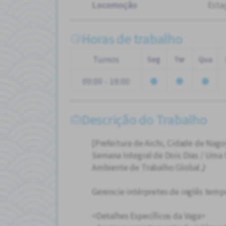
Locomoção
Esta
Horas de trabalho
Turnos
Seg
Ter
Qua
09:00 - 18:00
Descrição do Trabalho
[Prefeitura de Aichi, Cidade de Nago
Semana Integral de Dois Dias / Um
Ambiente de Trabalho Global♪
Gerencie intérpretes de inglês temp
<Detalhes Específicos da Vaga>