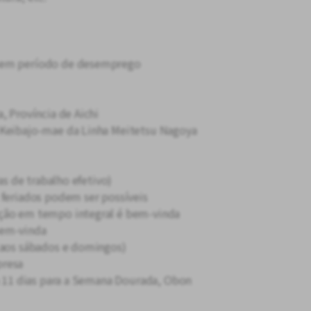
 Sem período de desemprego
, Província de Aichi
 Keibajo-mae da Linha Meitetsu Nagoya
ras de trabalho efetivo)
 feriados podem ser possíveis
ação em tempo integral é bem-vinda
bem-vinda
 aos sábados e domingos)
presa
 a 11 dias para a Semana Dourada, Obon