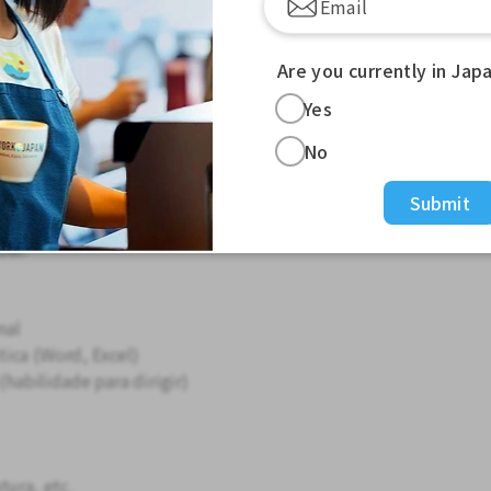
alhistas.
brio entre vida profissional e pessoal
Are you currently in Jap
 de dois dias (sábados e domingos de
Yes
as de férias durante a Golden Week, o
No
Submit
ante descanso, possibilitando o
oal.
nal
ica (Word, Excel)
(habilidade para dirigir)
tura, etc.