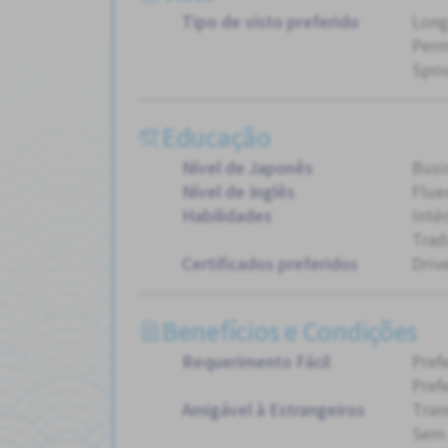
Tipo de visto preferido
Long
Perm
Spou
Educação
Nível de Japonês
Busi
Nível de Inglês
Flue
Habilidades
Inté
Trad
Certificados preferidos
Drive
Benefícios e Condições
Requerimento Fácil
Pref
Pref
Amigável à Estrangeiros
Tran
Sem 