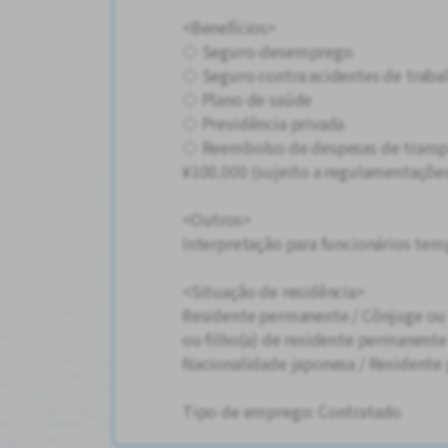
<Benefícios>
◇ Seguro-desemprego
◇ Seguro contra acidentes de traba
◇ Plano de saúde
◇ Previdência privada
◇ Reembolso de despesas de transpo
¥100.000 (sujeito a regulamentaçõe
<Outros>
Interpretação para funcionários tem
<Situação de residência>
Residente permanente / Cônjuge ou f
ou filho(a) de residente permanente
Nacionalidade japonesa / Residente
Tipo de emprego: Contratado