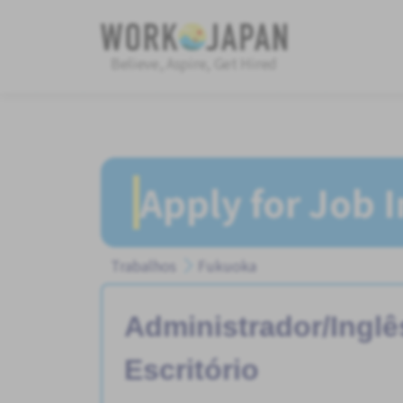
Believe, Aspire, Get Hired
Apply for Job 
Trabalhos
Fukuoka
Administrador/Ingl
Escritório