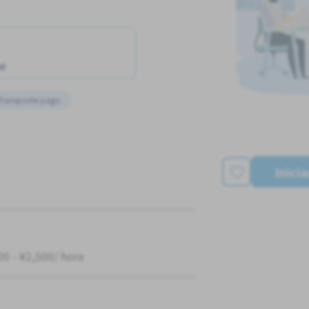
ne
Transporte pago
Inici
00 - ¥2,500/ hora