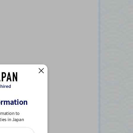
 hired
ormation
rmation to
ties in Japan