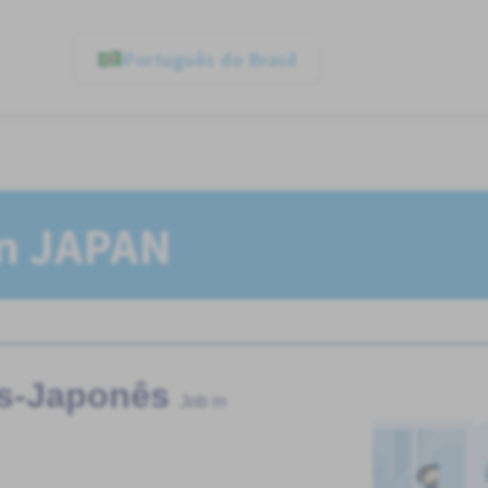
Português do Brasil
In JAPAN
ês-Japonês
Job in