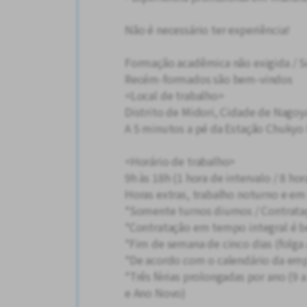
Não é necessário ter experiência!
Formação acadêmica não exigida /
Recém-formados são bem-vindos
<Local de trabalho>
Distrito de Midori, Cidade de Nagoya
A 5 minutos a pé da Estação Chukyo
<Horário de trabalho>
9h às 18h (1 hora de intervalo / 8 ho
Horas extras, trabalho noturno e em
*Somente turnos diurnos / Contrat
*Contratação em tempo integral é 
*Fim de semana de cinco dias (folga
*De acordo com o calendário da em
*Três férias prolongadas por ano (9
e Ano Novo)