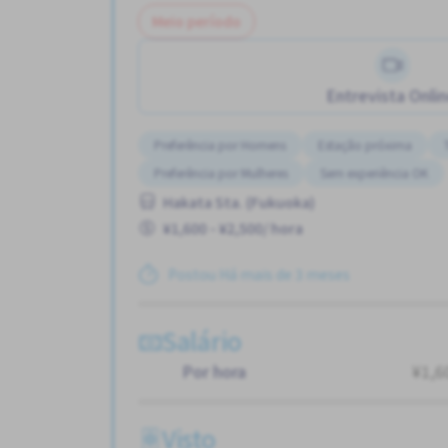
Meio período
Entrevista Onli
Preferência por Homens
Estação próxima
Preferência por Mulheres
Sem experiência OK
Hakata Sta. (Fukuoka)
¥1,600 - ¥2,500/ hora
Postou Há mais de 3 meses
Salário
Por hora
¥1,6
Visto