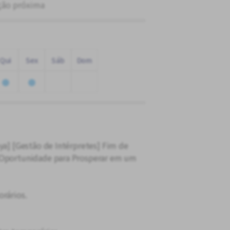
ção próxima
Qui
Sex
Sáb
Dom
ya] [Gestão de Intérpretes] Fim de
a Oportunidade para Prosperar em um
orários.