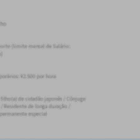
lho
rte (limite mensal de Salário:
s)
porários: ¥2.500 por hora
ilho(a) de cidadão japonês / Cônjuge
 / Residente de longa duração /
 permanente especial