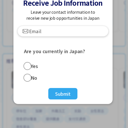
Receive Job Information
1,800 - 1,800/hour
发布 3个月前
Leave your contact information to
receive new job opportunities in Japan
查看更多
View more 语言学校 jobs
Are you currently in Japan?
推荐职位
Yes
其他
工厂
Job in
No
Submit
全职
停车位
加薪
外籍员工
奖励
女性首选
宿舍部分覆盖
提供膳食
支付交通费
男性首选