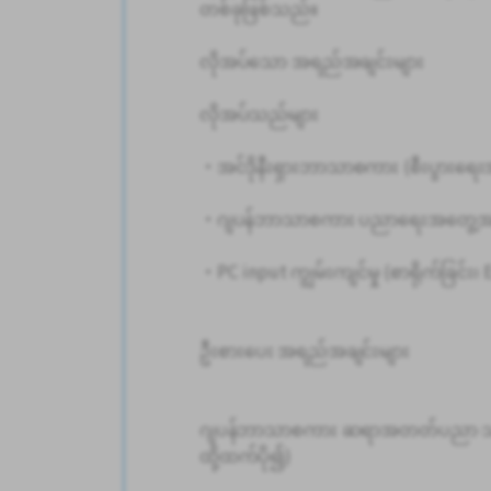
တစ်ခုဖြစ်သည်။
လိုအပ်သော အရည်အချင်းများ
လိုအပ်သည်များ
・အင်ဒိုနီးရှားဘာသာစကား (စီးပွားရေးအဆင
・ဂျပန်ဘာသာစကား ပညာရေးအတွေ့အကြ
・PC input ကျွမ်းကျင်မှု (စာရိုက်ခြင်း
ဦးစားပေး အရည်အချင်းများ
ဂျပန်ဘာသာစကား ဆရာအတတ်ပညာ သင်တန်
ထို့ထက်ပို၍)