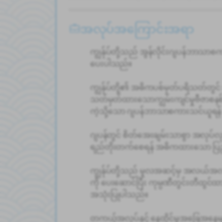
အလုပ်အကြောင်းအရာ
ကျွန်ုပ်တို့သည် အွန်လိုင်းဂျပန်ဘာသာစကား
ပေးပါသည်။
ကျွန်ုပ်တို့၏ အဓိကပစ်မှတ်ပရိသတ်တွင် 
သတ်မှတ်ထားသောကျွမ်းကျင်မှုဗီဇာစနစ
ကဲ့သို့သော ဂျပန်ဘာသာစကားသင်ယူရန် လ
ဂျပန်တွင် စိတ်အေးချမ်းသာစွာ အလုပ်လုပ်
ရည်တိုးတက်စေရန် အဓိကထားသော ပြည့်စုံသ
ကျွန်ုပ်တို့သည် မူလအဆင့်မှ အလယ်
ကို ပေးဆောင်ပြီး ကုမ္ပဏီတွင်းတီထွင်
အသုံးပြုပါသည်။
တကယ့်အလုပ်နှင့် နေထိုင်မှုအခြေအနေ