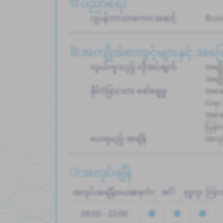
ပညာရေး
ဂျပန်ဘာသာစကားအဆင့်
Busi
အကျိုးခံစားခွင့်များနှင့် အ
လွယ်ကူသည့် လိုအပ်ချက်
အမျိ
အမျိ
နိုင်ငံခြားသား ဖော်ရွေမှု
အဆေ
လမ္
အဆောင
ပြန်
ပေးရမည့် အချိန်
အလုပ
အလုပ်ချိန်
အလုပ်အချိန်ဇယား
တနင်္လာ
အင်္ဂါ
ဗုဒ္ဓဟူး
ကြာ
08:00 - 22:00