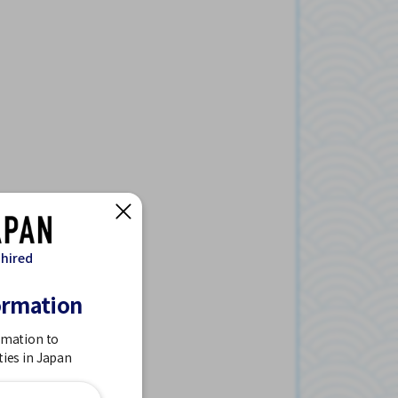
 hired
ormation
rmation to
ties in Japan