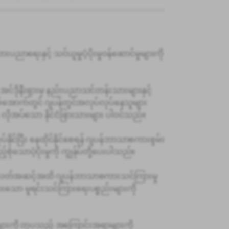
ပညာရေးနှင့် သင်ယူမှုပံ့ပိုးမှုဝန်ဆောင်မှုများကို
အင်ဒိုနီးရှားမှ နည်းပညာသင်တန်းသားများနှင့်
်အောက်တွင် ဂျပန်တွင်အလုပ်လုပ်နေသူများ
ိုအပ်သော နိုင်ငံခြားသားများ ပါဝင်သည်။
နိုင်ပြီး နေထိုင်နိုင်စေရန် ဂျပန်ဘာသာစကားစွမ်း
ောပံ့ပိုးမှုကို ကျွန်ုပ်တို့ပေးပါသည်။
အလတ်အဆင့်အထိ ဂျပန်ဘာသာစကားသင်ကြားမှု
ထားသော မူရင်းသင်ကြားရေးပစ္စည်းများကို
များကို တုပသည့် အကြောင်းအရာများကို