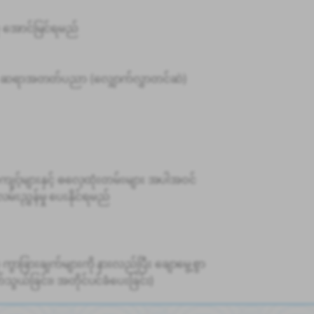
ဲ အောင်မြင်ရမည်
း ဆရာအတတ်ပညာ (လျှောက်လွှာတင်ဆဲ)
ကျင့်များနှင့် ဓလေ့ထုံးတမ်းများ အပါအဝင်
ညွှန်မှု ပေးနိုင်ရမည်
ု ကွာခြားချက်များကို နားလည်ပြီး ချောမွေ့စွာ
သွယ်ခြင်း၊ အတိုင်ပင်ခံပေးခြင်း)