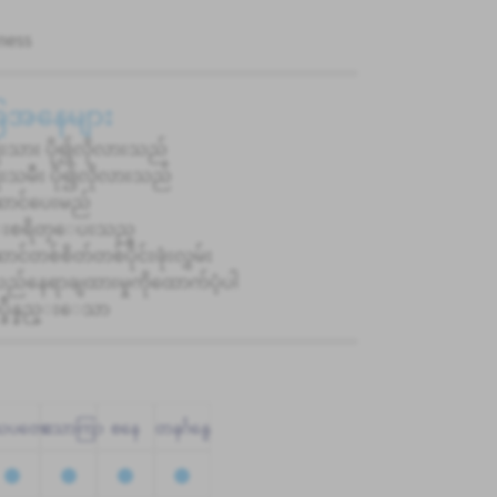
ness
ခြေအနေများ
ုးသား ပို၍လိုလားသည်
ုးသမီး ပို၍လိုလားသည်
ာင်ပေးမည်
းစရိတ္ေပးသည္
်တစ်စိတ်တစ်ပိုင်းဖုံးလွှမ်း
လည်နေရာချထားမှုကိုထောက်ပံ့ပါ
္ခ်ိန္နည္းေသာ
သပတေး
သောကြာ
စနေ
တနင်္ဂနွေ