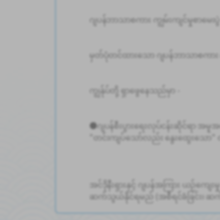
ဂျပန်ဘာသာစကား ကျွမ်းကျင်မှုစာမေးပွ
မှတ်ပုံတင်ထားသော ဂျပန်ဘာသာစကာ
ကျွန်ုပ်တို့ ရှာဖွေနေသည်မှာ -
●ဂျပန်စီးပွားရေးလုပ်ငန်းဆိုင်ရာ အမူအ
"တင်းကျပ်သော်လည်း နွေးထွေးသော" လမ်း
အင်ဒိုနီးရှားနှင့် ဂျပန်အကြား ယဉ်ကျေးမှ
ဆက်သွယ်နိုင်ရမည် (အစီရင်ခံခြင်း၊ ဆက်