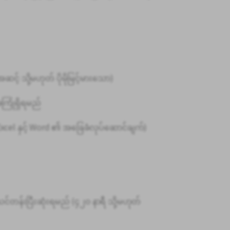
့် သို့မဟုတ် ပိုမိုမြင့်မားသော)
ုံရှိရမည်
၊ Excel နှင့် Word ၏ အခြေခံလုပ်ဆောင်ချက်)
းပြီးဆုံးရမည် (၄၂၀ နာရီ သို့မဟုတ်