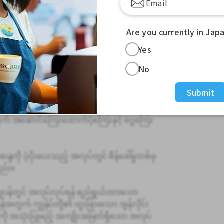
သည့် အုပ်ချုပ်ရေးဆိုင်ရာ လုပ်ငန်းများကို သင်
Are you currently in Jap
 TOKYO PRO Market တွင် စာရင်းဝင်ကုမ္ပဏီ
Yes
td. မှ လည်ပတ်ဆောင်ရွက်ပါသည်။
No
များ ရရှိနိုင်ပြီး ကုမ္ပဏီမှ ကနဦးပြောင်းရွှေ့
Submit
အတွက် အဆောင်ကြေးထောက်ပံ့ကြေးနှင့် ငွေကြေး
ကို ပံ့ပိုးပေးသည့် အလုပ်တွင် စိန်ခေါ်မှုတစ်ခု
ည်း။
ျပန်တွင် အလုပ်လုပ်ရန် ရည်ရွယ်ထားသော
ရန်အတွက် ကျွန်ုပ်တို့၏ ထူးခြားသော အွန်လိုင်း
 အသုံးပြုမည့် အကျိုးအမြတ်ရှိသော အလုပ်