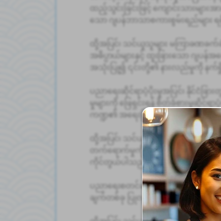
ထည့်သွင်းခြင်းဖြင့် ကျောင်းသားများ
သော ဂျပန်ဘာသာစကားစွမ်းရည်များ ရရ
ထို့အပြင်၊ သင်ယူသူများ မကြာခဏခက
အဓိပ္ပာယ်များနှင့် ထူးခြားသော ဂျပန်
အသုံးပြု၍ ၎င်းတို့၏ နားလည်မှုကို နက်ရ
ပညာရေးဆိုင်ရာပံ့ပိုးမှုအပြင်၊ နိုင်ငံခြာ
မှုများကို ဖြေရှင်းရန် စိတ်ခံစားမှုဆိုင်ရ
ကဏ္ဍ၏ အရေးကြီးသောအစိတ်အပိုင်းတ
ထို့အပြင်၊ သင်ယူမှုတိုးတက်မှုကို စောင့
တက်ရောက်မှုကို စီမံခန့်ခွဲခြင်းကဲ့သို့သော သ
ကိုင်တွယ်ပါသည်။
ပညာရေးစတင်ချိန်တွင် သင်ယူမှုနည်းလမ်းမျ
ချက်တစ်ခု ပြုလုပ်ပြီး ချောမွေ့စွာ စတင်နိ
ထို့အပြင်၊ သင်ယူမှုကို ပံ့ပိုးရန်အတွက် 