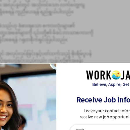
အား အလုပ်ခွင်တွင် အသုံးဝင်သော လက်တွေ့ကျ
ှိစေရန် ကူညီပေးရန် ရည်ရွယ်ပါသည်။
်ခဲသည်ဟု ခံစားရသော စကားလုံးများ၏
အတွေးအခေါ်များကို ၎င်းတို့၏ မိခင်ဘာသာစကားကို
ှိုင်းစေရန် ဂရုတစိုက်ရှင်းပြပါသည်။
းတွင် အလုပ်လုပ်ခြင်းနှင့်ပတ်သက်သည့် စိုးရိမ်ပူပန်
ာပံ့ပိုးမှုပေးခြင်းသည်လည်း ကျွန်ုပ်တို့၏အခန်း
စ်ခုဖြစ်သည်။
်ကြည့်ခြင်း၊ တစ်ဦးချင်းအကြံဉာဏ်ပေးခြင်းနှင့်
Believe, Aspire, Get
င်ယူမှုစီမံခန့်ခွဲမှုလုပ်ငန်းများကို ကျွန်ုပ်တို့
Receive Job Inf
ားနှင့် ရည်မှန်းချက်များကို မျှဝေရန် လမ်းညွှန်
Leave your contact info
ုင်ရန် ပံ့ပိုးပေးပါသည်။
receive new job opportuni
လက်စွဲစာအုပ်များနှင့် သင်ကြားရေးပစ္စည်းများ