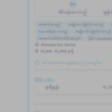
အိပ်ခန်းပေးသည်
အွန်လ
အဆောင်ပေးမည်
အမျိုးသား ပို၍လိုလားသည်
လမ္းစရိတ္ေပးသည္
အမျိုးသမီး ပို၍လိုလားသည်
အဆောင်တစ်စိတ်တစ်ပိုင်းဖုံးလွှမ်း
ပြန်လည်နေရာချထား
Shinanjo Sta. (Aichi)
¥1,600 - ¥1,600/ နာရီ
တင်ထားတယ်။ လွန်ခဲ့သော ၃ လကျော်က
လစာ
နာရီနှုန်း
¥1,60