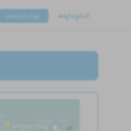
အကောင့်ဝင်ရန်
စာရင်းသွင်းပါ