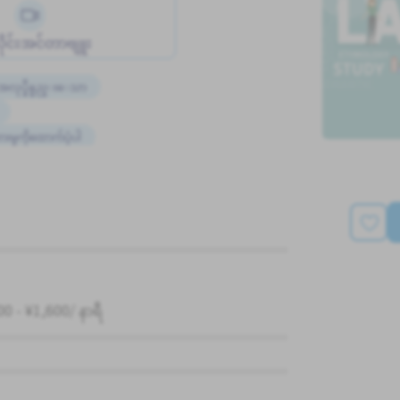
ိုင်းအင်တာဗျူး
အလုပ္ခ်ိန္နည္းေသာ
မှုကိုထောက်ပံ့ပါ
0 - ¥1,600/ နာရီ