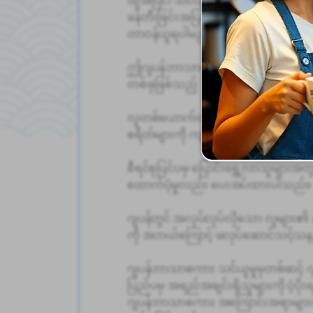
ဖန်တီးခြင်းအပြင် ပညာရေးနှင့် သက်ဆိုင်
တာဝန်ယူရပါမည်။
ဤဂျပန်ဘာသာစကား ပညာရေးလုပ်ငန်းကို
တစ်ခုဖြစ်သည့် Techno Smile Co., L
လူတစ်ယောက်တည်းနေထိုင်နိုင်သော အဆောင်
စရိတ်များကို ကျခံပေးပါသည်။
စီရင်စုပြင်ပမှ ပြောင်းရွှေ့လာသူများ
ထောက်ပံ့မှုလည်း ပေးအပ်ထားပါသည်။
ဂျပန်တွင် အလုပ်လုပ်လိုသော လူများ၏ ဆန္ဒ
ကို အဘယ်ကြောင့် မလုပ်ဆောင်သင့်သန
ဂျပန်ဘာသာစကား သင်ယူမှုမှတစ်ဆင့် ဂ
ပြည်ပမှ အရည်အချင်းရှိသူများကို ပံ့ပိုး
ဂျပန်ဘာသာစကား အကြောင်းအရာများကို