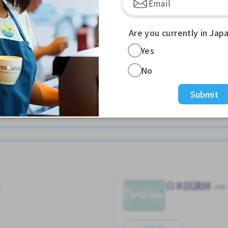
Wordの基本操作）
Are you currently in Jap
上）修了
Yes
No
を含め、『厳しくも温かい』指導ができる方
Submit
理解し、円滑なコミュニケーション（報告・連
校
日本語講師
Job