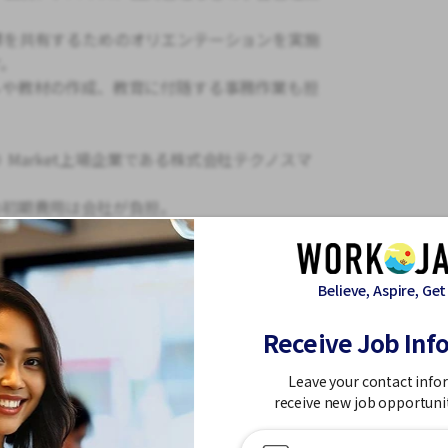
標を共有するためのオリエンテーションを実施
す。
ルや教材の作成、教育に付随する事務作業も担
O Market上場企業である株式会社テクノスマ
の初期費用は会社が負担。
用サポートも用意されています。
仕事に挑戦してみませんか。
ンツを活用し、日本での就労を目指す、または
Believe, Aspire, Get
習を通じて支援する、やりがいのある仕事で
Receive Job Inf
Leave your contact info
receive new job opportuni
ル以上）