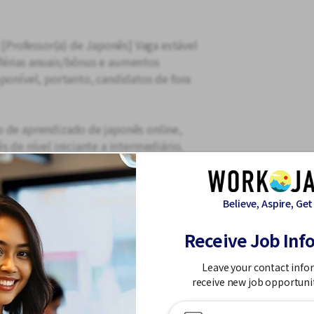
] [Professor(a) de Japonês] Vaga estável
férias anuais/bônus e aumentos
ponível, portanto, candidatos de fora
o de aprendizado de japonês online,
s de nível iniciante a intermediário.
Believe, Aspire, Get
japonês para alunos
Receive Job Inf
aponês de nível iniciante a
Leave your contact info
receive new job opportuni
nal original)