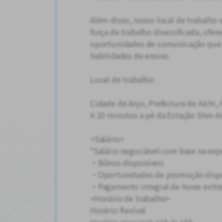
Além disso, nosso local de trabalh
força de trabalho diversificada, of
oportunidades de comunicação que 
habilidades de ensino.
Local de trabalho:
Cidade de Anjo, Prefeitura de Aich
A 20 minutos a pé da Estação Shin-A
<Salário>
*Salário negociável com base na exp
・Bônus disponíveis
・Oportunidades de promoção dispo
・Pagamento integral de horas extra
<Horário de trabalho>
Horário flexível