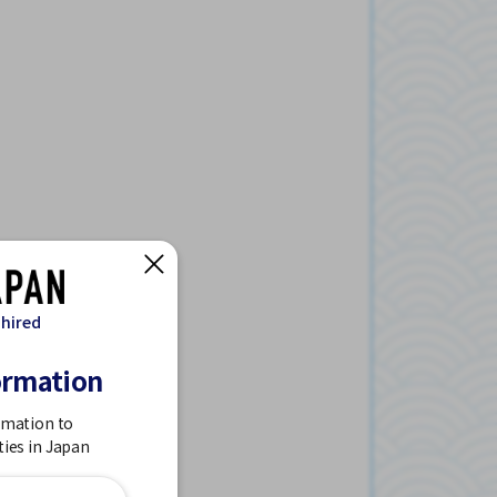
 hired
ormation
rmation to
ties in Japan