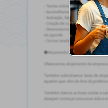
- Testes online
- Aconselhamento online sobre o ap
- Avaliação, feedback e acompanham
- Criação de currículo para novos al
- Desenvolvimento, planejamento e
de japonês
- Outras tarefas inerentes às funçõe
●Alojamento da empresa fornecido
Oferecemos alojamento da empresa e
Também subsidiamos taxas de aloja
aqueles que vêm de fora da prefeitu
Também damos as boas-vindas a cand
desejam começar uma nova vida e 