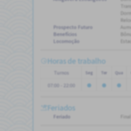
Tran
Dorm
Relo
Prospecto Futuro
Aum
Benefícios
Bôn
Locomoção
Esta
Horas de trabalho
Turnos
Seg
Ter
Qua
07:00 - 22:00
Feriados
Feriado
Fina