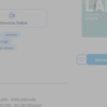
trevista Online
Aumento
e pago
te coberto
Inici
,000 - ¥300,000/mês
00,000 - ¥4,200,000/ano