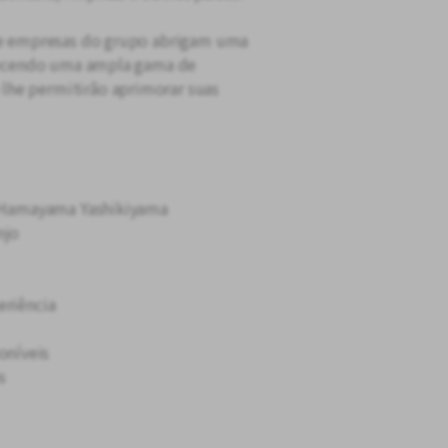
o e empresas do grupo abrigam uma
erecendo uma ampla gama de
lhe permitirão aprimorar suas
i, Hamayama Yashikiyama
njo
eriência
níveis
s