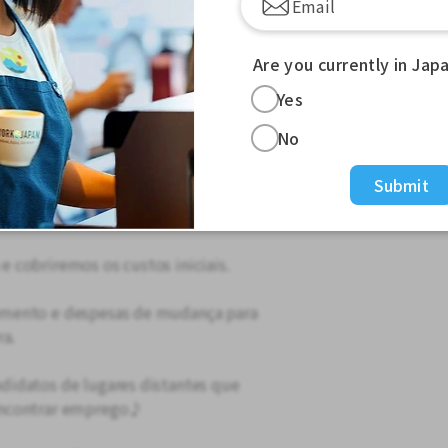
rendizado de japonês
Are you currently in Jap
ento do progresso dos alunos
unos
Yes
 gestão de conteúdo de aprendizado
No
s acima
Submit
!
 cobriremos os custos iniciais.
mento e despesas de mudança para
ra.
idatos de lugares distantes que
encontrar emprego♪