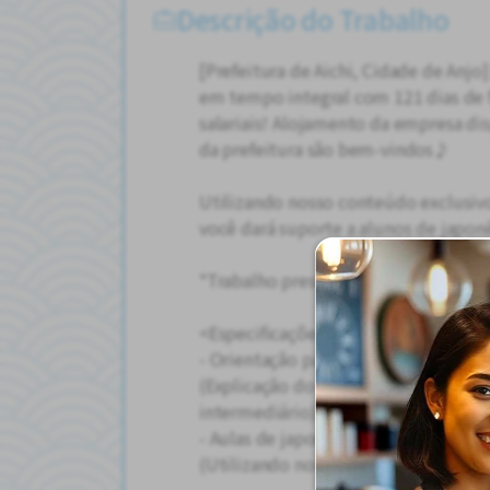
Descrição do Trabalho
[Prefeitura de Aichi, Cidade de Anjo
em tempo integral com 121 dias de 
salariais! Alojamento da empresa dis
da prefeitura são bem-vindos♪
Utilizando nosso conteúdo exclusiv
você dará suporte a alunos de japonê
*Trabalho presencial.
<Especificações>
- Orientação para o aprendizado de 
(Explicação do curso para alunos de j
intermediário)
- Aulas de japonês online
(Utilizando nosso conteúdo educacio