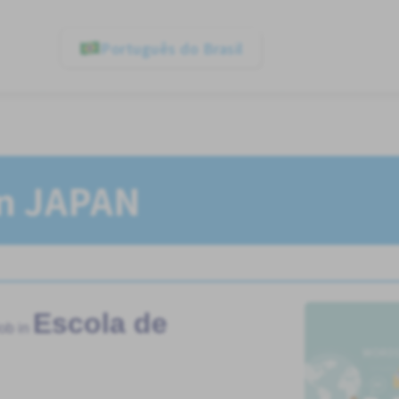
Português do Brasil
In JAPAN
Escola de
ob in