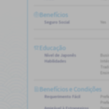
Benefícios
Seguro Social
Yes
Educação
Nível de Japonês
Busi
Habilidades
Inté
Trad
Ensi
Benefícios e Condições
Requerimento Fácil
Pref
Pref
Amigável à Estrangeiros
Dorm