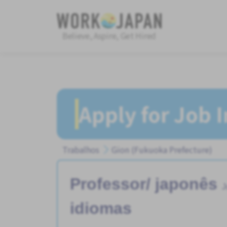
Believe, Aspire, Get Hired
Apply for Job 
Trabalhos
Gion (Fukuoka Prefecture)
Professor/ japonês
J
idiomas