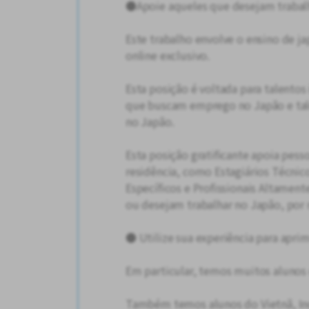
●Apoie aqueles que desejam trabal
Este trabalho envolve o ensino de j
online exclusivo.
Esta posição é voltada para talentos
que buscam emprego no Japão e tale
no Japão.
Esta posição gratificante apoia pess
residência, como Estagiários Técnic
Específicos e Profissionais Altament
ou desejam trabalhar no Japão, por
● Utilize sua experiência para aprim
Em particular, temos muitos alunos 
Também temos alunos do Vietnã, Indo