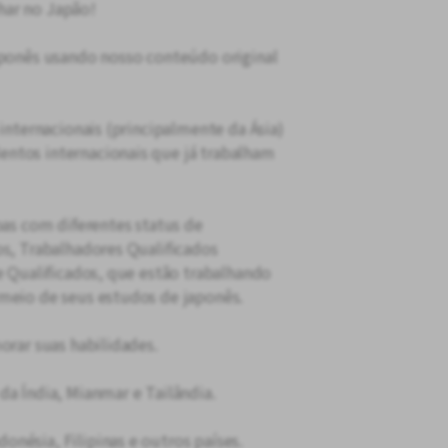
har no Japão!
aponês usando nosso conteúdo original
 internacionais (principalmente da Ásia)
ntos internacionais que já trabalham
oas com diferentes status de
os, Trabalhadores Qualificados
e Qualificados, que estão trabalhando
 meio de seus estudos de japonês.
orar suas habilidades.
da Índia, Mianmar e Tailândia.
nésia, Filipinas e outros países.