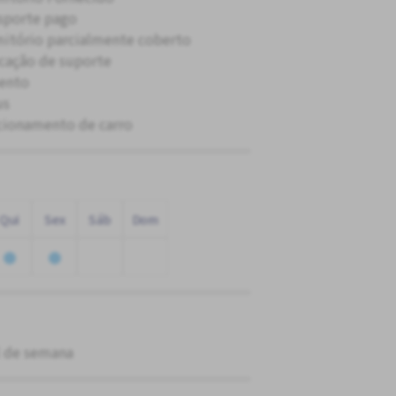
sporte pago
itório parcialmente coberto
cação de suporte
ento
us
cionamento de carro
Qui
Sex
Sáb
Dom
l de semana