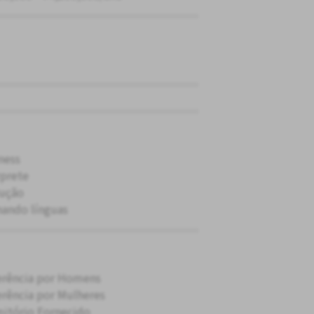
ness
rprete
ução
nando línguas
erência por Homens
erência por Mulheres
itório Fornecido