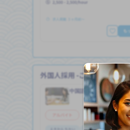
2,500 - 2,500/hour
求人掲載 ３ヶ月前〜
も
外国人採用 -ごがくがっこう
中国語講師
ごがく
Job in
アルバイト
えきから ちかい
しゃいんに なれる