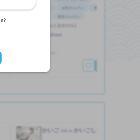
ひっこしサポート
女性かんげい
家がかりられる
寮一部サポート
男性かんげい
an?
ハカタえき (ふくおかけん)
1,600 - 1,600/hour
求人掲載 ３ヶ月前〜
もっと見る
）
かいご
かいごしせつ
Job in