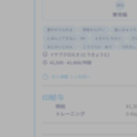
寮完備
家がかりられる
男性かんげい
高いきゅうり
にほんごできない OK
えきから ちかい
ざ
みじかいじかん
こうつうひ あり
りれきし
イケブクロえき (とうきょうと)
みじかい あいだの しごと
外国人のための 
¥1,500 - ¥1,600/ 時間
はじめて OK
求人掲載 ３ヶ月前〜
給与
時給
¥1,5
トレーニング
0 da