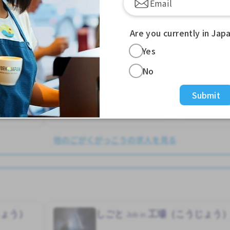
しゅう2、3にち
女性かんげい
家がかりられる
男性かんげい
Are you currently in Jap
ハカタえき (ふくおかけん)
Yes
1,600 - 1,600/hour
No
求人掲載 ３ヶ月前〜
Submit
っと見る
もっと見る
他のごがくがっこうの求人を見る
じょう）
しごと
工場（こうじょう
Job in