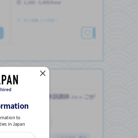
1,100 - 1,400/hour
求人掲載 ３ヶ月前〜
もっと見る
 hired
う
日本語講師
ごがくがっこう
Job in
ormation
rmation to
アルバイト
ties in Japan
みじかいじかん
こうつうひ あり