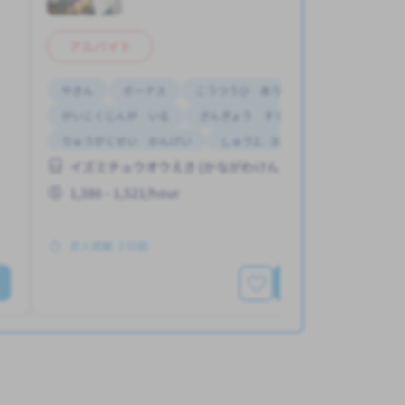
アルバイト
やきん
ボーナス
こうつうひ あり
がいこくじんが いる
ざんぎょう すくない
りゅうがくせい かんげい
しゅう2、3にち
イズミチュウオウえき (かながわけん)
はじめて OK
じてんしゃ OK
1,386 - 1,521/hour
求人掲載 ２日前
もっと見る