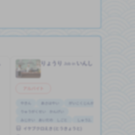
ん
りょうり
いんしょくてん
Job in
アルバイト
やきん
あさはやい
がいこくじんが いる
りゅうがくせい かんげい
みじかい あいだの しごと
しゅう2、3にち
イケブクロえき (とうきょうと)
はじめて OK