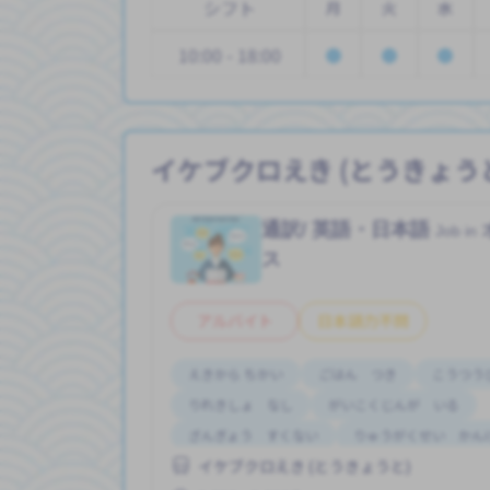
シフト
月
火
水
10:00 - 18:00
イケブクロえき (とうきょう
通訳/ 英語・日本語
Job in
ス
アルバイト
日本語力不問
えきから ちかい
ごはん つき
こうつう
りれきしょ なし
がいこくじんが いる
ざんぎょう すくない
りゅうがくせい かん
イケブクロえき (とうきょうと)
みじかい あいだの しごと
はじめて OK