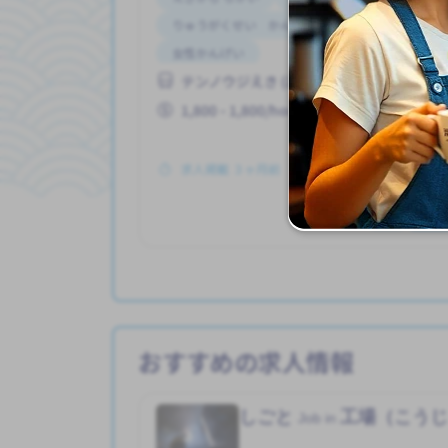
りゅうがくせい かんげい
はじめて OK
女性かんげい
テンノウジえき (おおさかふ)
1,800 - 1,800/hour
求人掲載 ３ヶ月前
も
おすすめの求人情報
しごと
工場（こう
Job in