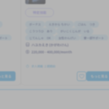
特定技能
ボーナス
えきから ちかい
ごはん つき
こうつうひ あり
がいこくじんが いる
ポート
じてんしゃ OK
女性かんげい
寮一部サポート
ハユカえき (かがわけん)
昇給
220,000 - 400,000/month
求人掲載 ２週間前
っと見る
もっと見る