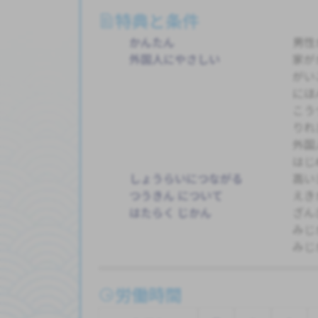
特典と条件
かんたん
男性
外国人にやさしい
家が
がい
にほ
こう
りれ
外国
はじ
しょうらいにつながる
高い
つうきん について
えき
はたらく じかん
ざん
みじ
みじ
労働時間