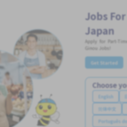
Jobs For
Japan
Apply for Part-Ti
Ginou Jobs!
Get Started
Choose yo
English
简体中文
Português do