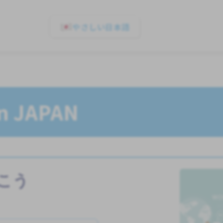
やさしい日本語
In JAPAN
こう