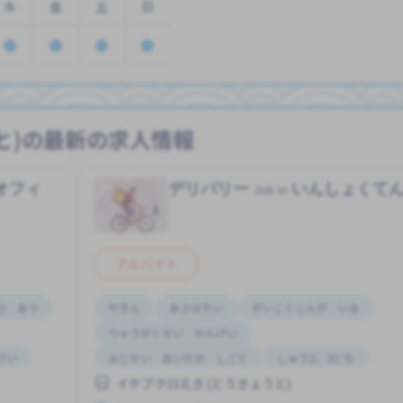
木
金
土
日
と)の最新の求人情報
オフィ
デリバリー
いんしょくて
Job in
アルバイト
ひ あり
やきん
あさはやい
がいこくじんが いる
りゅうがくせい かんげい
げい
みじかい あいだの しごと
しゅう2、3にち
イケブクロえき (とうきょうと)
はじめて OK