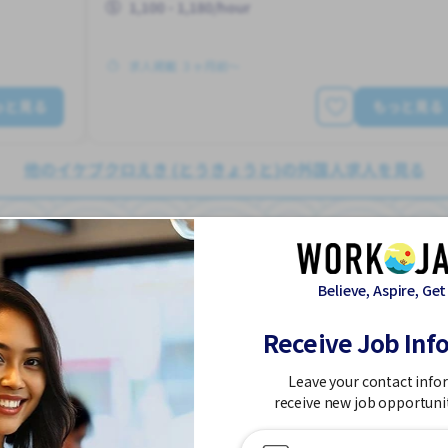
1,100 - 1,180/hour
求人掲載 ３ヶ月前〜
っと見る
もっと見る
他のイケブクロえき (とうきょうと)の外国人求人を見る
の求人
Believe, Aspire, Get
がっこう
日本語講師
ごがくがっこ
Job in
Receive Job Inf
Leave your contact info
アルバイト
receive new job opportuni
こうつうひ あり
がいこくじんが いる