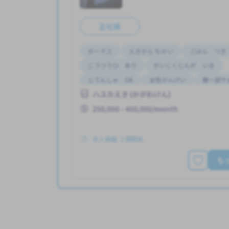
正社員
ボーナス
えきから ちかい
ごはん つき
こうつうひ あり
がいこくじんが いる
じてんしゃ OK
女性かんげい
寮一部サ
ハユカえき (かがわけん)
昇給
250,000 - 400,000/month
求人掲載 ２週間前
も