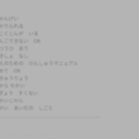
かんげい
かりられる
こくじんが いる
んごできない OK
つうひ あり
きしょ なし
人のための けんしゅうマニュアル
めて OK
きゅうりょう
から ちかい
ぎょう すくない
かいじかん
かい あいだの しごと