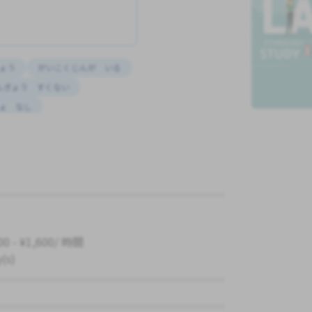
ょう
がいこくじんが いる
んぎょう すくない
ょ なし
けんしゅうマニュアル
00 - ¥1,600/ 時間
y(s)