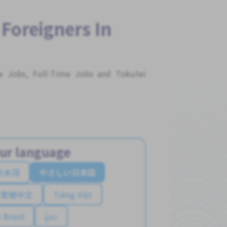
 Foreigners In
me Jobs, Full-Time Jobs and Tokutei
ur language
日本語
やさしい日本語
繁體中文
Tiếng Việt
 Brasil
န်မာ