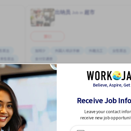
出纳员
超市
Job in
兼职
性首选
加班少
外国人培训手册
外籍员工
女性首选
男性首选
支付交通费
タチカワえき (とうきょうと)
1,310 - 1,310/hour
Believe, Aspire, Get
发布 今天
Receive Job Inf
查看更多
查看更多
Leave your contact info
receive new job opportuni