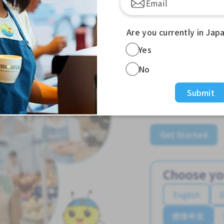
Are you currently in Jap
Jobs For
Yes
No
Japan
Submit
Apply for Part-Ti
Ginou Jobs!
Get Started
Choose yo
English
简体中文