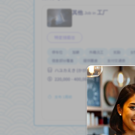
其他
工厂
Job in
特定技能签
停车位
加薪
外籍员工
奖励
女
宿舍部分覆盖
提供膳食
支付交通费
ハユカえき (かがわけん)
220,000 - 400,000/month
发布 1周前