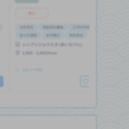
兼职
女性首选
宿舍部分覆盖
工作时间短
提供宿舍
支付交通费
支持搬迁
男性首选
シンアンジョウえき (あいちけん)
1,600 - 1,600/hour
发布 3个月前
查看更多