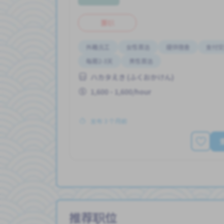
兼职
外籍员工
女性首选
提供宿舍
支付交
每周2-3天
男性首选
ハカタえき (ふくおかけん)
1,600 - 1,600/hour
发布 3 个月前
推荐职位