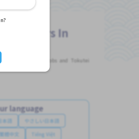
an?
 Foreigners In
me Jobs, Full-Time Jobs and Tokutei
ur language
日本語
やさしい日本語
繁體中文
Tiếng Việt