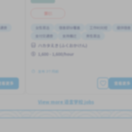
兼职
通费
女性首选
宿舍部分覆盖
工作时间短
提供宿舍
支付交通费
支持搬迁
男性首选
ハカタえき (ふくおかけん)
1,600 - 1,600/hour
发布 3个月前
查看更多
查看更多
View more 语言学校 jobs