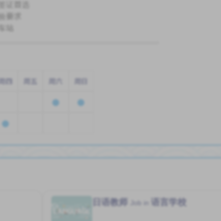
签证首选
验要求
车站
周四
周五
周六
周日
日语教师
语言学校
Job in