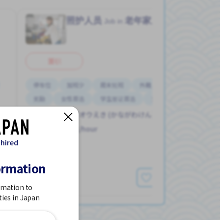
照护人员
老年家庭护理
Job in
兼职
停车位
加班少
周末轮班
外籍员工
夜班
奖励
女性首选
学生签证首选
支付交通费
イズミチュウオウえき (かながわけん)
1,386 - 1,521/hour
 hired
发布 现在
ormation
查看更多
rmation to
ties in Japan