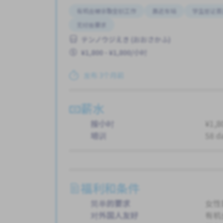
有机会被录取全职工作
靠近车站
学生签证首
无经验要求
テンノウジえき (おおさかふ)
¥1,800 - ¥1,800/小时
发布 3个月前
薪水
按小时
¥1,8
培训
58 d
福利和条件
简单的要求
女性
对外国人友好
有机