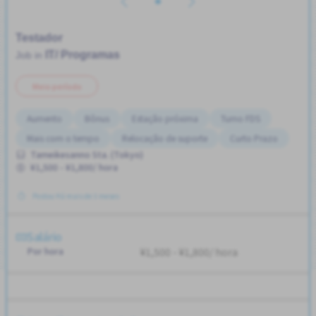
Testador
IT/ Programas
Job in
Meio período
Aumento
Bônus
Estação próxima
Turno FDS
Mais com o tempo
Relocação de suporte
Curto Prazo
Tameikesanno Sta. (Tokyo)
¥1,500 - ¥1,800/ hora
Postou Há mais de 3 meses
Salário
Por hora
¥1,500 - ¥1,800/ hora