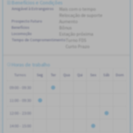
Benefícios e Condições
Amigável à Estrangeiros
Mais com o tempo
Relocação de suporte
Prospecto Futuro
Aumento
Benefícios
Bônus
Locomoção
Estação próxima
Tempo de Compromentimento
Turno FDS
Curto Prazo
Horas de trabalho
Turnos
Seg
Ter
Qua
Qui
Sex
Sáb
Dom
09:00 - 09:30
11:00 - 09:30
12:00 - 23:00
14:00 - 15:00