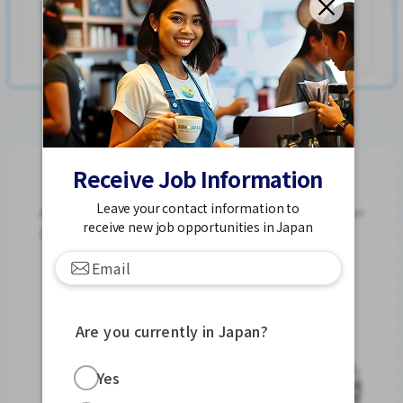
Postou 2 semanas atrás
Ver mais
Jobs For Foreigners In Japan
Receive Job Information
Leave your contact information to
Apply for Part-Time Jobs, Full-Time Jobs and Tokutei
receive new job opportunities in Japan
Ginou Jobs!
Get Started
Are you currently in Japan?
Yes