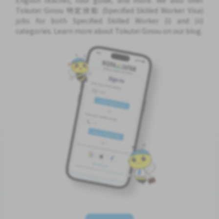
English teacher, tour guide, and more. We also offer
Tokutei Ginou 特定技能 (Specified Skilled Worker Visa)
jobs for both Specified Skilled Worker (i) and (ii)
categories. Learn more about Tokutei Ginou on our blog.