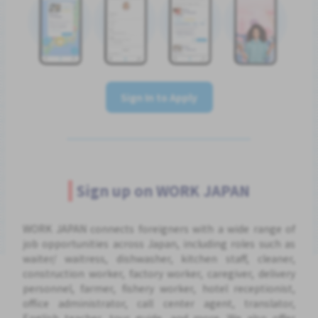
Sign In to Apply
Sign up on WORK JAPAN
WORK JAPAN connects foreigners with a wide range of
job opportunities across Japan, including roles such as
waiter/ waitress, dishwasher, kitchen staff, cleaner,
construction worker, factory worker, caregiver, delivery
personnel, farmer, fishery worker, hotel receptionist,
office administrator, call center agent, translator,