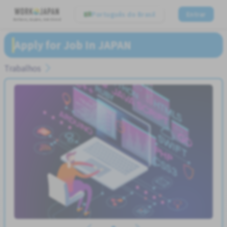
Português do Brasil
Entrar
Believe, Aspire, Get Hired
Apply for Job In JAPAN
Trabalhos