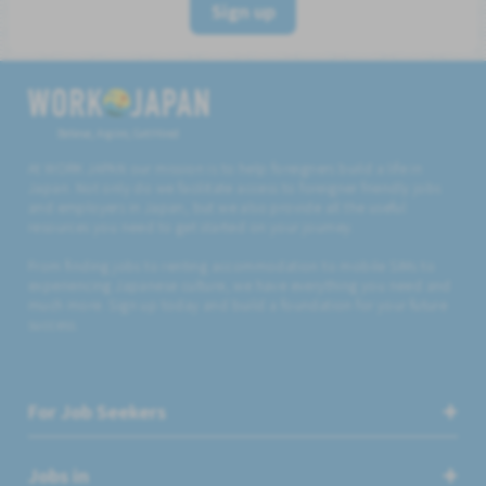
Sign up
Believe, Aspire, Get Hired
At WORK JAPAN our mission is to help foreigners build a life in
Japan. Not only do we facilitate access to foreigner friendly jobs
and employers in Japan, but we also provide all the useful
resources you need to get started on your journey.
From finding jobs to renting accommodation to mobile SIMs to
experiencing Japanese culture, we have everything you need and
much more. Sign up today and build a foundation for your future
success.
For Job Seekers
Jobs in