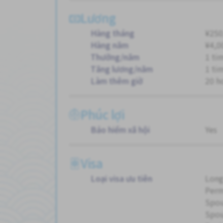
Lương
Hàng tháng
¥250
Hàng năm
¥4,0
Thưởng/năm
1 ti
Tăng lương/năm
1 ti
Làm thêm giờ
20 h
Phúc lợi
Bảo hiểm xã hội
Yes
Visa
Loại visa ưu tiên
Long
Perm
Spou
Spou