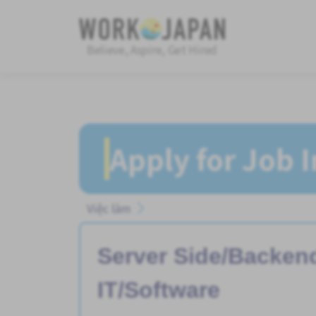
Believe, Aspire, Get Hired
Apply for Job 
Việc làm
Server Side/Backen
IT/Software