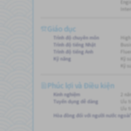
Engi
Inte
Giáo dục
Trình độ chuyên môn
High
Trình độ tiếng Nhật
Busi
Trình độ tiếng Anh
Flue
Kỹ năng
Kỹ s
Kỹ s
Phúc lợi và Điều kiện
Kinh nghiệm
2 n
Tuyển dụng dễ dàng
Ưu t
Ưu t
Hòa đồng đối với người nước ngoài