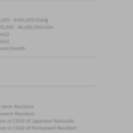
,000 - ¥400,000/tháng
00,000 - ¥6,000,000/năm
me(s)
me(s)
ours/month
-term Resident
anent Resident
se or Child of Japanese Nationals
se or Child of Permanent Resident