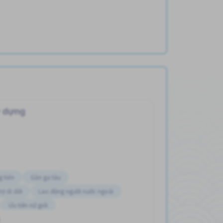
 dựng
g tiến
Gần ga tàu
rợ di dời
Lao động người nước ngoài
Ưu tiên nữ giới