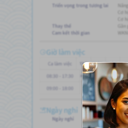
Triển vọng trong tương lai
Nâng
Cơ h
Cơ h
Thay thế
Gần 
Cam kết thời gian
WKND
Giờ làm việc
Ca làm việc
Thứ
Thứ Ba
Thứ Tư
T
08:30 - 17:30
Hai
N
09:00 - 18:00
Ngày nghỉ
Ngày nghỉ
Các 
Các 