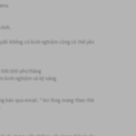
tama
 Anh.
gười không có kinh nghiệm cũng có thể yên
 500.000 yên/tháng
ên kinh nghiệm và kỹ năng.
ng báo qua email. * Vui lòng mang theo thẻ
.