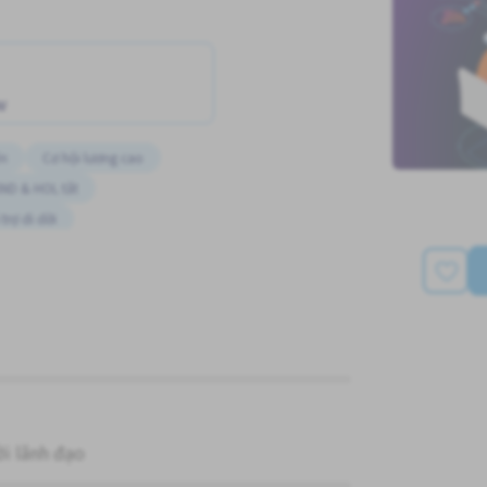
w
ến
Cơ hội lương cao
ND & HOL tắt
trợ di dời
i lãnh đạo