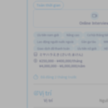
Toàn thời gian
Online Intervie
Ưu tiên nam giới
Nâng cao
Cơ hội thăng ti
Lao động người nước ngoài
Gần ga tàu
WK
Giao dịch đã thanh toán
Ưu tiên nữ giới
Hỗ 
ミヤハラえき (さいたまけん)
¥250,000 - ¥400,000/tháng
¥4,000,000 - ¥6,000,000/năm
Đã đăng 2 tháng trước
Vị trí
Vị trí
Ngườ