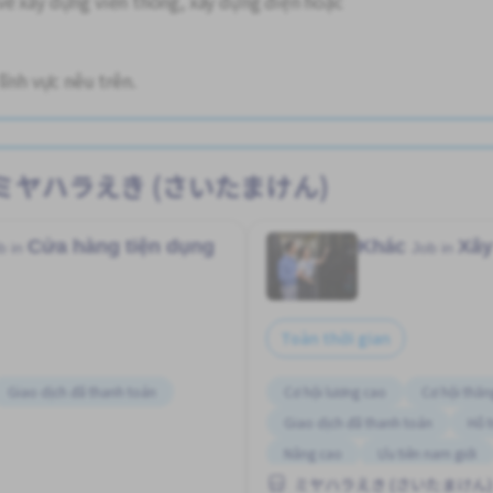
về xây dựng viễn thông, xây dựng điện hoặc
lĩnh vực nêu trên.
t tại ミヤハラえき (さいたまけん)
Cửa hàng tiện dụng
Khác
Xây
b in
Job in
Toàn thời gian
Giao dịch đã thanh toán
Cơ hội lương cao
Cơ hội thăn
Giao dịch đã thanh toán
Hỗ t
Nâng cao
Ưu tiên nam giới
ミヤハラえき (さいたまけん)