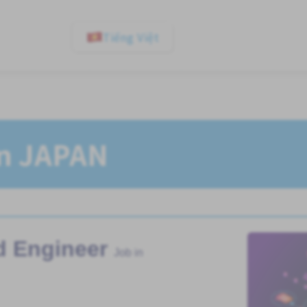
Tiếng Việt
In JAPAN
d Engineer
Job in