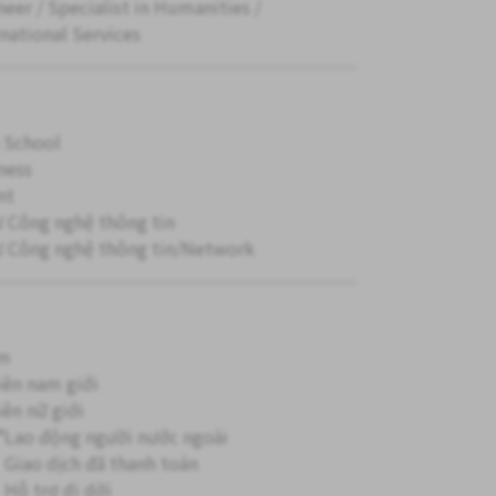
neer / Specialist in Humanities /
rnational Services
 School
ness
nt
ư Công nghệ thông tin
ư Công nghệ thông tin/Network
ăm
iên nam giới
iên nữ giới
"
Lao động người nước ngoài
Giao dịch đã thanh toán
Hỗ trợ di dời