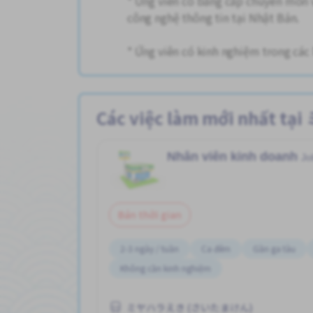
* Ứng viên có bằng cấp chuyên môn 
công nghệ thông tin tại Nhật Bản.
* Ứng viên có kinh nghiệm trong các 
Các việc làm mới nhấ
Nhân viên kinh doanh
Jo
Bán thời gian
2-3 ngày / tuần
Ca đêm
Gần ga tàu
Không cần kinh nghiệm
ミヤハラえき (さいたまけん)