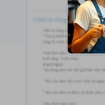
Ngày
Mô tả công việc
<Mô tả công việc>
* Trợ lý thiết kế và thi công thiết bị
công ty nước ngoài.
<Giờ làm việc>
8:30 sáng - 5:30 chiều
(8 giờ/ngày)
*Vui lòng xem chi tiết giờ làm việc b
* Yêu cầu làm việc cuối tuần và ngày
* Yêu cầu làm ca đêm; sẽ được phụ c
<Địa điểm làm việc>