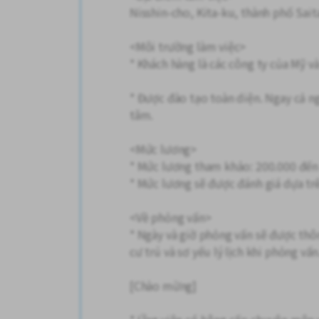
Nisshin-cho, Kita-ku, thành phố Sai
<Môi trường làm việc>
* Khách hàng là các công ty của Mỹ và
* Được đào tạo toàn diện. Ngay cả n
tâm.
<Mức lương>
* Mức lương tham khảo: 200.000 đến
* Mức lương sẽ được đánh giá dựa tr
<Về phỏng vấn>
* Ngày và giờ phỏng vấn sẽ được thô
cư trú và sơ yếu lý lịch khi phỏng vấn
[Chào mừng]