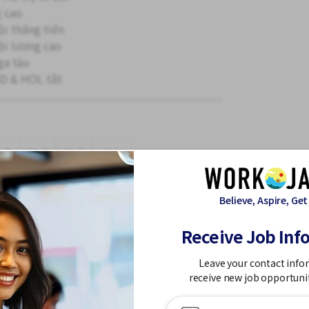
 cao
ội thăng tiến
ội lương cao
ga tàu
 & HOL tắt
hứ
Thứ
Thứ
Chủ
ăm
Sáu
Bảy
Nhật
Believe, Aspire, Get
Receive Job Inf
Leave your contact info
receive new job opportuni
kỳ nghỉ có trả lương
ngày lễ