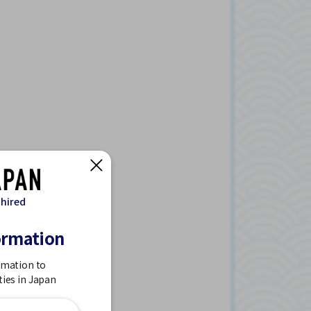
 hired
ormation
rmation to
ties in Japan