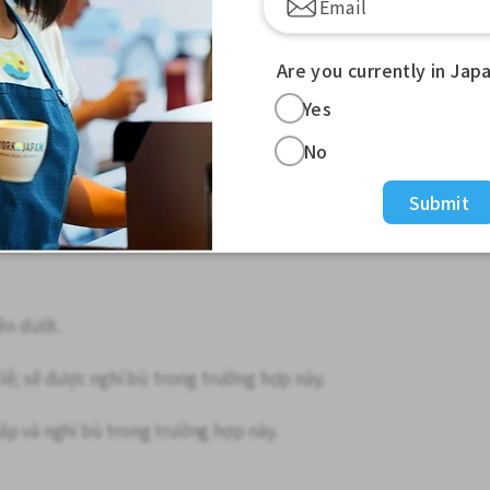
 cuối tuần
Are you currently in Jap
Yes
No
 an ninh, thông tin và truyền thông cho các
Submit
ên dưới.
 lễ; sẽ được nghỉ bù trong trường hợp này.
ấp và nghỉ bù trong trường hợp này.