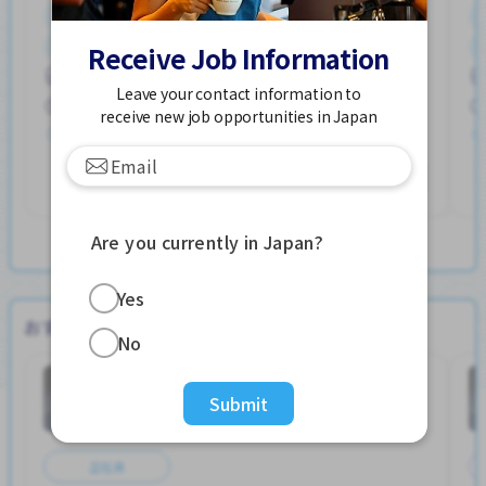
土日祝休み
昇給
正社員登用あり
駅から近い
Receive Job Information
大甕駅 (茨城)
Leave your contact information to
215,000 - 365,000/month
receive new job opportunities in Japan
求人掲載 ３ヶ月前〜
詳細を見る
Are you currently in Japan?
他のIT/ソフトウエア開発の求人を見る
Yes
おすすめの求人情報
No
作業全般
工場
Job in
Submit
正社員