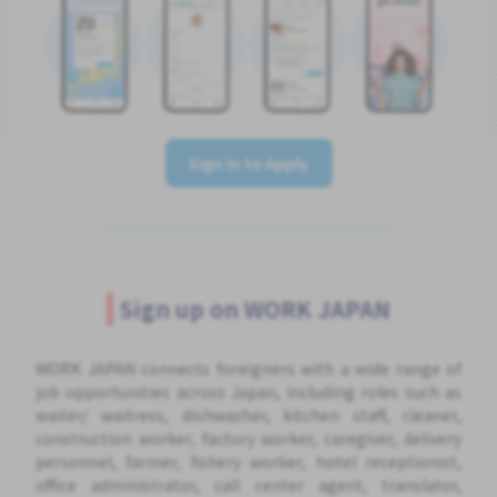
Sign In to Apply
Sign up on WORK JAPAN
WORK JAPAN connects foreigners with a wide range of
job opportunities across Japan, including roles such as
waiter/ waitress, dishwasher, kitchen staff, cleaner,
construction worker, factory worker, caregiver, delivery
personnel, farmer, fishery worker, hotel receptionist,
office administrator, call center agent, translator,