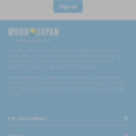
Sign up
Believe, Aspire, Get Hired
At WORK JAPAN our mission is to help foreigners build a life in
Japan. Not only do we facilitate access to foreigner friendly jobs
and employers in Japan, but we also provide all the useful
resources you need to get started on your journey.
From finding jobs to renting accommodation to mobile SIMs to
experiencing Japanese culture, we have everything you need and
much more. Sign up today and build a foundation for your future
success.
For Job Seekers
Jobs in