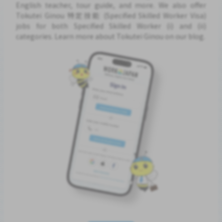
English teacher, tour guide, and more. We also offer
Tokutei Ginou 特定技能 (Specified Skilled Worker Visa)
jobs for both Specified Skilled Worker (i) and (ii)
categories. Learn more about Tokutei Ginou on our blog.