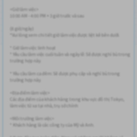
<Giờ làm việc>
10:00 AM - 4:00 PM + 3 giờ trước và sau
(8 giờ/ngày)
*Vui lòng xem chi tiết giờ làm việc được liệt kê bên dưới.
* Giờ làm việc linh hoạt
* Yêu cầu làm việc cuối tuần và ngày lễ: Sẽ được nghỉ bù trong
trường hợp này.
* Yêu cầu làm ca đêm: Sẽ được phụ cấp và nghỉ bù trong
trường hợp này.
<Địa điểm làm việc>
Các địa điểm của khách hàng trong khu vực đô thị Tokyo,
làm việc từ xa tại nhà, trụ sở chính
<Môi trường làm việc>
* Khách hàng là các công ty của Mỹ và Anh.