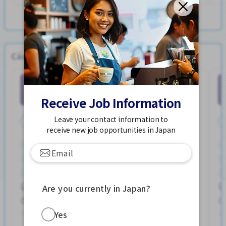
View more Jobs in タバタえき (とうきょうと)
Các công việc IT/Software
Mobile app Developer
Job in
IT/Software
Receive Job Information
Leave your contact information to
Toàn thời gian
receive new job opportunities in Japan
Cơ hội nhận việc làm toàn thời gian
Cơ hội thăng tiến
Gần ga tàu
Giao dịch đã thanh toán
Nâng cao
Phúc lợi
オオミカえき (いばらきけん)
Are you currently in Japan?
WKND & HOL tắt
215,000 - 365,000/month
Yes
Đã đăng Hơn 3 tháng trước