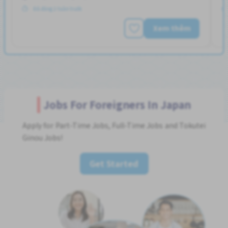
Đã đăng 2 tuần trước
Xem thêm
Jobs For Foreigners In Japan
Apply for Part-Time Jobs, Full-Time Jobs and Tokutei
Ginou Jobs!
Get Started