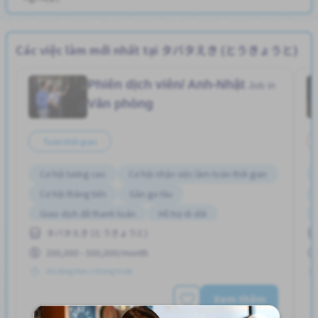
Các việc làm mới nhất tại タバタえき (とうきょうと)
Phiên dịch viên/ Anh-Nhật
Job in
Văn phòng
Toàn thời gian
Cơ hội lương cao
Cơ hội nhận việc làm toàn thời gian
Cơ hội thăng tiến
Gần ga tàu
Giao dịch đã thanh toán
Hỗ trợ di dời
タバタえき (とうきょうと)
Không cần kinh nghiệm
Lao động người nước ngoài
200,000 - 500,000/month
Nâng cao
Đã đăng Hơn 3 tháng trước
Xem thêm