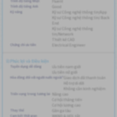
Trình độ tiếng Nhật
Fluent
Trình độ tiếng Anh
Good
Kỹ năng
Kỹ sư Công nghệ thông tin/App
Kỹ sư Công nghệ thông tin/ Back
End
Kỹ sư Công nghệ thông
tin/Network
Thiết kế CAD
Chứng chỉ ưu tiên
Electrical Engineer
Phúc lợi và Điều kiện
Tuyển dụng dễ dàng
Ưu tiên nam giới
Ưu tiên nữ giới
Hòa đồng đối với người nước ngoài"
Giao dịch đã thanh toán
Hỗ trợ di dời
Không cần kinh nghiệm
Triển vọng trong tương lai
Nâng cao
Cơ hội thăng tiến
Cơ hội lương cao
Thay thế
Gần ga tàu
Cam kết thời gian
WKND & HOL tắt