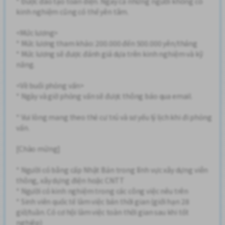
* Được đào tạo toàn diện. Ngay cả những người không có
kinh nghiệm cũng có thể yên tâm.
<Mức lương>
* Mức lương tham khảo: 200.000 đến 500.000 yên/tháng
* Mức lương sẽ được đánh giá dựa trên kinh nghiệm và kỹ
năng.
<Về buổi phỏng vấn>
* Ngày và giờ phỏng vấn sẽ được thông báo qua email.
* Vui lòng mang theo thẻ cư trú và sơ yếu lý lịch khi đi phỏng
vấn.
[Chào mừng]
* Người có bằng cấp Nhật Bản trong lĩnh vực xây dựng viễn
thông, xây dựng điện hoặc CNTT
* Người có kinh nghiệm trong các công việc nêu trên
* Sinh viên quốc tế làm việc bán thời gian (giới hạn 28
giờ/tuần. Có cơ hội làm việc toàn thời gian sau khi tốt
nghiệp)