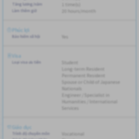
Tăng lương/năm
1 time(s)
Làm thêm giờ
20 hours/month
Phúc lợi
Bảo hiểm xã hội
Yes
Visa
Loại visa ưu tiên
Student
Long-term Resident
Permanent Resident
Spouse or Child of Japanese
Nationals
Engineer / Specialist in
Humanities / International
Services
Giáo dục
Trình độ chuyên môn
Vocational