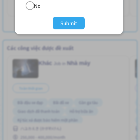
Xem thêm
No
Submit
View more IT/Software jobs
Các công việc được đề xuất
Khác
Nhà máy
Job in
Toàn thời gian
Bãi đậu xe đạp
Bãi đỗ xe
Gần ga tàu
Giao dịch đã thanh toán
Hỗ trợ bữa ăn
Ký túc xá được bảo hiểm một phần
ハユカえき (かがわけん)
Lao động người nước ngoài
Nâng cao
Phúc lợi
250,000 - 400,000/month