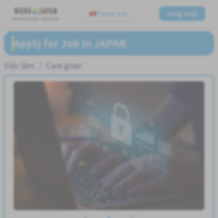
Tiếng Việt
Đăng nhập
Believe, Aspire, Get Hired
Apply for Job In JAPAN
Việc làm
Care giver