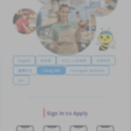
English
日本語
やさしい日本語
简体中文
繁體中文
Tiếng Việt
Português do Brasil
န်မာ
Sign In to Apply