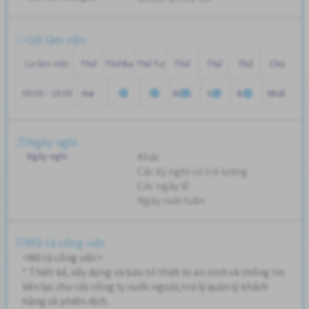
Giờ làm việc
Ca làm việc
Thứ
Thứ Ba
Thứ Tư
Thứ
Thứ
Thứ
Chủ
09:00 - 18:00
Hai
Năm
Sáu
Bảy
Nhật
Ngày nghỉ
Ngày nghỉ
Khác
Các kỳ nghỉ có trả lương
Các ngày lễ
Ngày cuối tuần
Mô tả công việc
<Mô tả công việc>
* Thiết kế, xây dựng và bảo trì thiết bị an ninh và thông tin
liên lạc cho các công ty nước ngoài; trợ lý quản lý khách
hàng và phiên dịch.