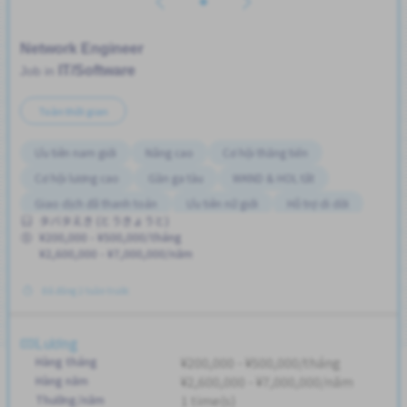
Network Engineer
IT/Software
Job in
Toàn thời gian
Ưu tiên nam giới
Nâng cao
Cơ hội thăng tiến
Cơ hội lương cao
Gần ga tàu
WKND & HOL tắt
Giao dịch đã thanh toán
Ưu tiên nữ giới
Hỗ trợ di dời
タバタえき (とうきょうと)
Không cần kinh nghiệm
¥200,000 - ¥500,000/tháng
¥2,600,000 - ¥7,000,000/năm
Đã đăng 2 tuần trước
Lương
Hàng tháng
¥200,000 - ¥500,000/tháng
Hàng năm
¥2,600,000 - ¥7,000,000/năm
Thưởng/năm
1 time(s)