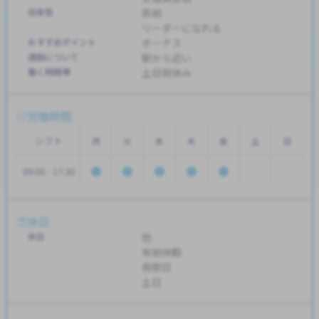
将来性
昇給
リーダーになれる
おすすめポイント
ボーナス
通勤について
駅から近い
働く時間帯
土日祝休み
労働時間
シフト
月
火
水
木
金
土
日
09:00 - 17:30
休日
休日
他
有給休暇
祝祭日
土日