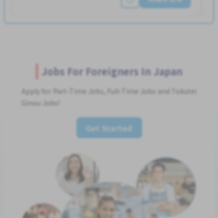
Jobs For Foreigners In Japan
Apply for Part-Time Jobs, Full-Time Jobs and Tokutei
Ginou Jobs!
Get Started