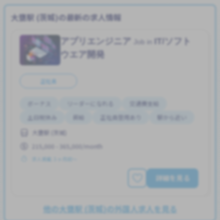
大甕駅 (茨城)の最新の求人情報
アプリエンジニア
IT/ソフト
Job in
ウエア開発
正社員
ボーナス
リーダーになれる
交通費支給
土日祝休み
昇給
正社員登用あり
駅から近い
大甕駅 (茨城)
215,000 - 365,000/month
求人掲載 ３ヶ月前〜
詳細を見る
他の大甕駅 (茨城)の外国人求人を見る