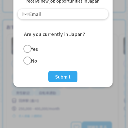
receive new job opportunities in Japan
他のIT/ソフトウエア開発の求人を見る
おすすめの求人情報
Are you currently in Japan?
作業全般
工場
Job in
Yes
No
正社員
Submit
ボーナス
まかないあり
交通費支給
外国人勤務中
女性歓迎
寮一部補助
昇給
男性歓迎
自転車通勤
羽床駅 (香川)
250,000 - 400,000/month
求人掲載 ２週間前
詳細を見る