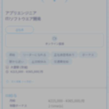
アプリエンジニア
IT/ソフトウエア開発
正社員
オンライン面接
昇給
リーダーになれる
正社員登用あり
ボーナス
駅から近い
土日祝休み
交通費支給
大甕駅 (茨城)
¥215,000 - ¥365,000/月
求人掲載 ３ヶ月前〜
給与
月給
¥215,000 - ¥365,000/月
年間ボーナス
2 time(s)