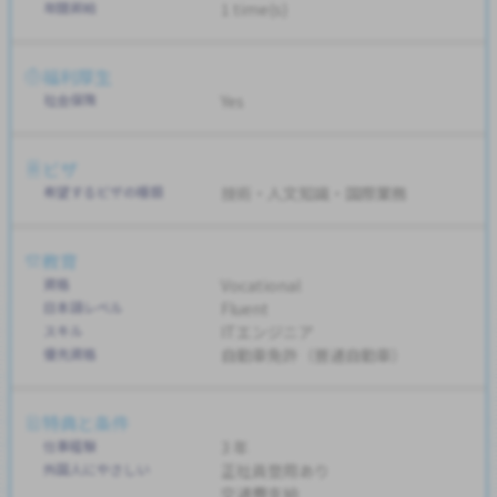
年間昇給
1 time(s)
福利厚生
社会保険
Yes
ビザ
希望するビザの種類
技術・人文知識・国際業務
教育
資格
Vocational
日本語レベル
Fluent
スキル
ITエンジニア
優先資格
自動車免許（普通自動車）
特典と条件
仕事経験
3 年
外国人にやさしい
正社員登用あり
交通費支給