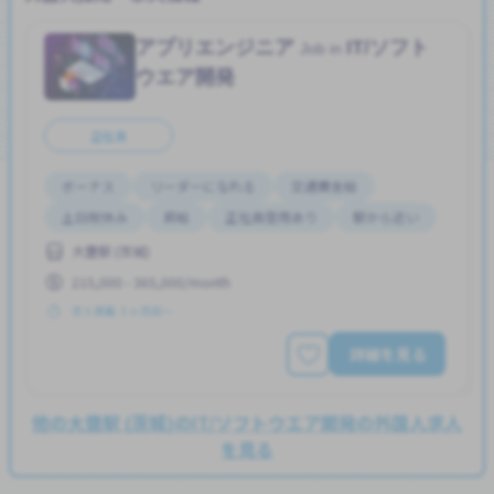
アプリエンジニア
IT/ソフト
Job in
ウエア開発
正社員
ボーナス
リーダーになれる
交通費支給
土日祝休み
昇給
正社員登用あり
駅から近い
大甕駅 (茨城)
215,000 - 365,000/month
求人掲載 ３ヶ月前〜
詳細を見る
他の大甕駅 (茨城)のIT/ソフトウエア開発の外国人求人
を見る