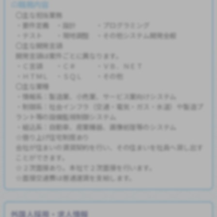
職務内容
〇主な担当業務
・要件定義 ・設計 ・プログラミング
・テスト ・現地調整 ・その他システム開発全般
〇主な開発言語
開発言語は案件ごとに異なります。
・Ｃ言語 ・Ｃ＃ ・ＶＢ．ＮＥＴ
・ＨＴＭＬ ・ＳＱＬ ・その他
〇主な業種
・情報系：製造業、小売業、サービス業向けシステム
・制御系：社会インフラ（交通・電気・ガス・水道）や製造プ
ラント等の設備監視制御システム
・組込系：自動車、産業機器、画像処理等のシステム
☆借り上げ住宅制度あり
会社が住まいの賃貸契約を行い、その住まいを社員へ貸し出す
ことができます。
☆２次面接あり。本社で２次面接を行います。
☆面接交通費は普通運賃を支給します。
外国人採用・求人情報