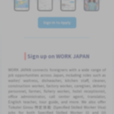
Sign In to Apply
Sign up on WORK JAPAN
WORK JAPAN connects foreigners with a wide range of
job opportunities across Japan, including roles such as
waiter/ waitress, dishwasher, kitchen staff, cleaner,
construction worker, factory worker, caregiver, delivery
personnel, farmer, fishery worker, hotel receptionist,
office administrator, call center agent, translator,
English teacher, tour guide, and more. We also offer
Tokutei Ginou 特定技能 (Specified Skilled Worker Visa)
jobs for both Specified Skilled Worker (i) and (ii)