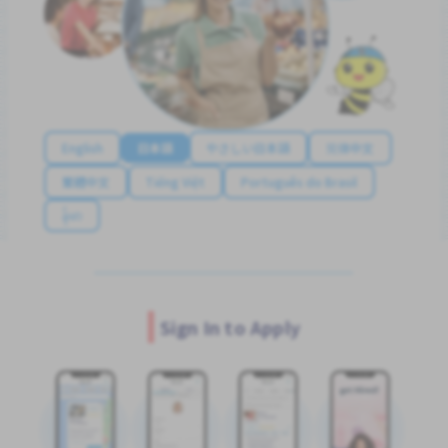
English
日本語
やさしい日本語
简体中文
繁體中文
Tiếng Việt
Português do Brasil
န်မာ
Sign In to Apply