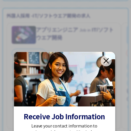
外国人採用 -IT/ソフトウエア開発の求人
アプリエンジニア
IT/ソフト
Job in
ウエア開発
正社員
ボーナス
リーダーになれる
交通費支給
土日祝休み
昇給
正社員登用あり
駅から近い
大甕駅 (茨城)
215,000 - 365,000/month
求人掲載 ３ヶ月前〜
Receive Job Information
詳細を見る
Leave your contact information to