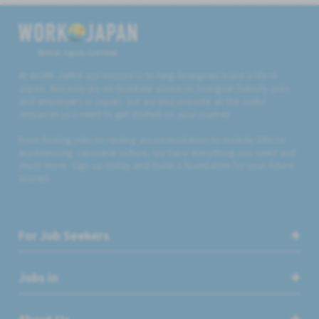
Believe, Aspire, Get Hired
At WORK JAPAN our mission is to help foreigners build a life in
Japan. Not only do we facilitate access to foreigner friendly jobs
and employers in Japan, but we also provide all the useful
resources you need to get started on your journey.
From finding jobs to renting accommodation to mobile SIMs to
experiencing Japanese culture, we have everything you need and
much more. Sign up today and build a foundation for your future
success.
For Job Seekers
Jobs in
About Us