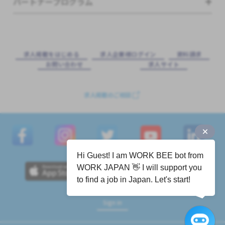
パートナープログラム
求⼈掲載をはじめる
求⼈企業様ログイン
資料請求
お問い合わせ
求⼈サイト
求人掲載のご相談
Hi Guest! I am WORK BEE bot from
WORK JAPAN 👋 I will support you
to find a job in Japan. Let's start!
Sign in