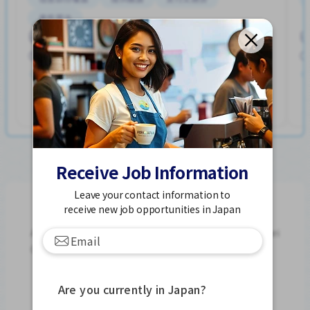
男性首选
ハユカえき (かがわけん)
220,000 - 400,000/month
发布 1周前
查看更多
Receive Job Information
Leave your contact information to
Jobs For Foreigners In Japan
receive new job opportunities in Japan
Apply for Part-Time Jobs, Full-Time Jobs and Tokutei
Ginou Jobs!
Get Started
Are you currently in Japan?