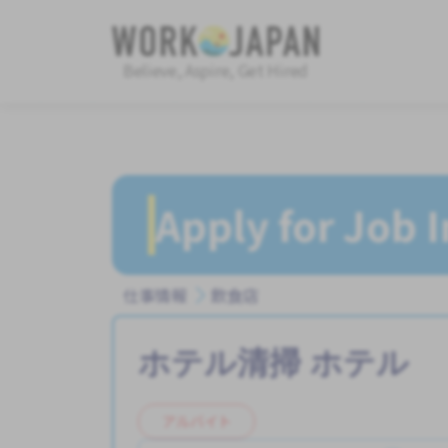
Believe, Aspire, Get Hired
Apply for Job 
仕事情報
飲食店
ホテル清掃
ホテル
アルバイト