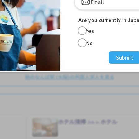
あり
土日勤務有り
日本語力不問
未経験OK
正社員登用あり
留学生歓迎
短時間
なんば駅 (大阪)
Are you currently in Jap
1,000 - 1,500/hour
Yes
No
求人掲載 ３ヶ月前〜
Submit
細を見る
詳細を見る
他のなんば駅 (大阪)の外国人求人を見る
ホテル清掃
ホテル
Job in