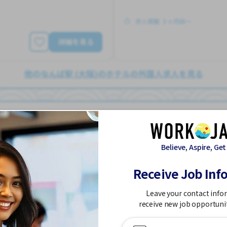
求人掲載 ３ヶ月前〜
詳細を見る
他のなんば駅 (大阪)のホテルの外国人求人を見る
人情報
ウェイター・ウエイトレス
Believe, Aspire, Get
Job in
飲食店
Receive Job Inf
アルバイト
日本語力不問
Leave your contact info
receive new job opportuni
まかないあり
交通費支給
前払い