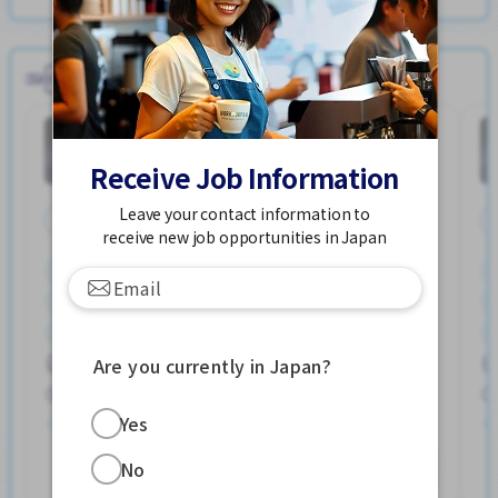
အကြံပြုအလုပ်များ
အျခား
အလုပ်ရုံ
Job in
Receive Job Information
Leave your contact information to
အချိန်ပြည့်
receive new job opportunities in Japan
ကားပါကင္ရွိျခင္း
စက္ဘီးထားရန္ေနရာရွိျခင္း
ထမင်းကျွေးမည်
ဘူတာႏွင့္နီးေသာ
ဘောနပ်စ်
လမ္းစရိတ္ေပးသည္
အဆောင်တစ်စိတ်တစ်ပိုင်းဖုံးလွှမ်း
Are you currently in Japan?
Hayuka Sta. (Kagawa)
အမျိုးသမီး ပို၍လိုလားသည်
အမျိုးသား ပို၍လိုလားသည်
250,000 - 400,000/month
Yes
တင်ထားတယ်။ လွန်ခဲ့သော 1 ပတ်က
နောက်ထပ်ကြည့်ရှုပါ
No