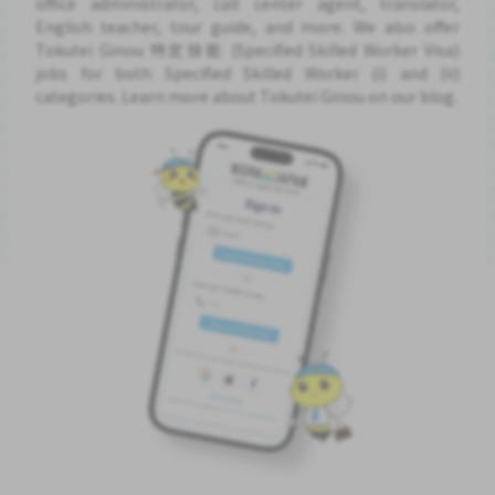
office administrator, call center agent, translator,
English teacher, tour guide, and more. We also offer
Tokutei Ginou 特定技能 (Specified Skilled Worker Visa)
jobs for both Specified Skilled Worker (i) and (ii)
categories. Learn more about Tokutei Ginou on our blog.