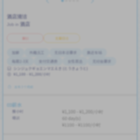
酒店清洁
酒店
Job in
兼职
无需日语
加薪
外籍员工
无日本语要求
靠近车站
每周2-3天
支付交通费
女性首选
无经验要求
シンジュクギョエンマエえき (とうきょうと)
¥1,100 - ¥1,200/小时
发布 3 个月前
薪水
按小时
¥1,100 - ¥1,200/小时
培训
60 day(s)
¥1100 - ¥1100/小时