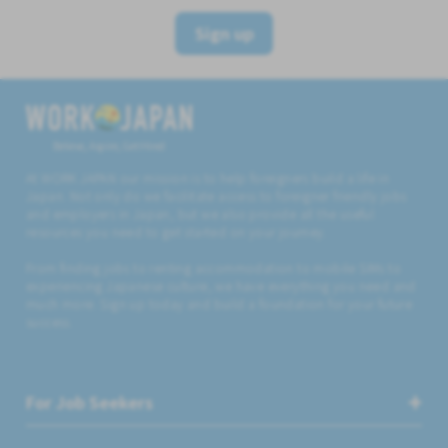
Sign up
Believe, Aspire, Get Hired
At WORK JAPAN our mission is to help foreigners build a life in
Japan. Not only do we facilitate access to foreigner friendly jobs
and employers in Japan, but we also provide all the useful
resources you need to get started on your journey.
From finding jobs to renting accommodation to mobile SIMs to
experiencing Japanese culture, we have everything you need and
much more. Sign up today and build a foundation for your future
success.
For Job Seekers