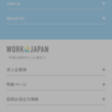
Jobs in
About Us
外国人採用をもっと身近に!
求人企業様
特集ページ
採用お役立ち情報