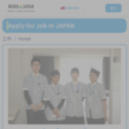
简体中文
登录
Believe, Aspire, Get Hired
Apply for Job In JAPAN
工作
Hotel