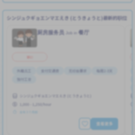
シンジュクギョエンマエえき (とうきょうと)最新的职位
厨房服务员
餐厅
Job in
兼职
外籍员工
支付交通费
无经验要求
每周2-3天
预付工资
シンジュクギョエンマエえき (とうきょうと)
1,000 - 1,250/hour
发布 3 个月前
查看更多