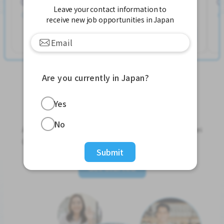
250,000 - 400,000/month
Leave your contact information to
发布 2个星期前
receive new job opportunities in Japan
查看更多
Are you currently in Japan?
Yes
Jobs For Foreigners In Japan
No
Apply for Part-Time Jobs, Full-Time Jobs and Tokutei
Ginou Jobs!
Submit
Get Started