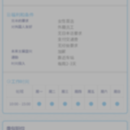
福利和条件
简单的要求
女性首选
对外国人友好
外籍员工
无日本语要求
支付交通费
无经验要求
未来发展空间
加薪
通勤
靠近车站
时间投入
每周2-3天
工作时间
轮班
周一
周二
周三
周四
周五
周六
周日
10:00 - 15:00
类似职位