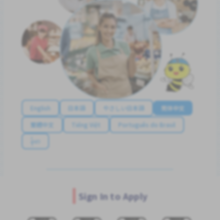
English
日本語
やさしい日本語
简体中文
繁體中文
Tiếng Việt
Português do Brasil
န်မာ
Sign In to Apply