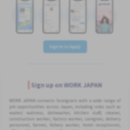
Sign In to Apply
Sign up on WORK JAPAN
WORK JAPAN connects foreigners with a wide range of
job opportunities across Japan, including roles such as
waiter/ waitress, dishwasher, kitchen staff, cleaner,
construction worker, factory worker, caregiver, delivery
personnel, farmer, fishery worker, hotel receptionist,