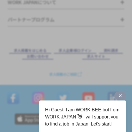
WORK JAPANについて
パートナープログラム
求⼈掲載をはじめる
求⼈企業様ログイン
資料請求
お問い合わせ
求⼈サイト
求人掲載のご相談
Hi Guest! I am WORK BEE bot from
WORK JAPAN 👋 I will support you
to find a job in Japan. Let's start!