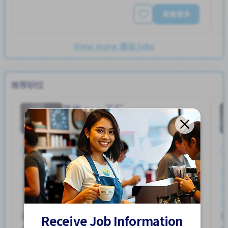
查看更多
View more 酒店 jobs
推荐职位
其他
工厂
Job in
全职
停车位
加薪
外籍员工
奖励
女性首选
宿舍部分覆盖
提供膳食
支付交通费
男性首选
ハユカえき (かがわけん)
Receive Job Information