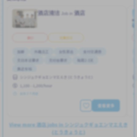
酒店清洁
酒店
Job in
兼职
无需日语
加薪
外籍员工
女性首选
支付交通费
无日本语要求
无经验要求
每周2-3天
靠近车站
シンジュクギョエンマエえき (とうきょうと)
1,100 - 1,200/hour
发布 3 个月前
查看更多
View more 酒店 jobs in シンジュクギョエンマエえき
(とうきょうと)