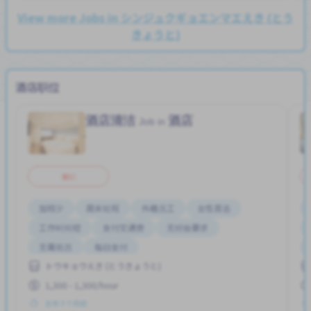
View more Jobs in シンジュクギョエンマエえき (とう
きょうと)
酒店职位
酒店清洁
酒店
Job in
兼职
加班少
周末轮班
外籍员工
女性首选
工作时间短
支付交通费
无经验要求
无需简历
每日支付
トウキョウえき (とうきょうと)
1,300 - 1,300/hour
发布 3 个月前