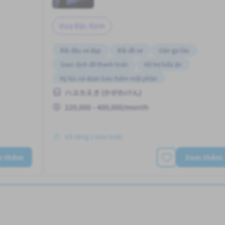
Viza Đặc Định
Bãi đậu xe đạp
Bãi đỗ xe
Gần ga tàu
Giao dịch đã thanh toán
Hỗ trợ bữa ăn
Ký túc xá được bảo hiểm một phần
ハユカえき (かがわけん)
húc lợi
Lao động người nước ngoài
Nâng cao
Phúc lợi
220,000 - 400,000/month
Đã đăng 2 tuần trước
m thêm
Xem thêm