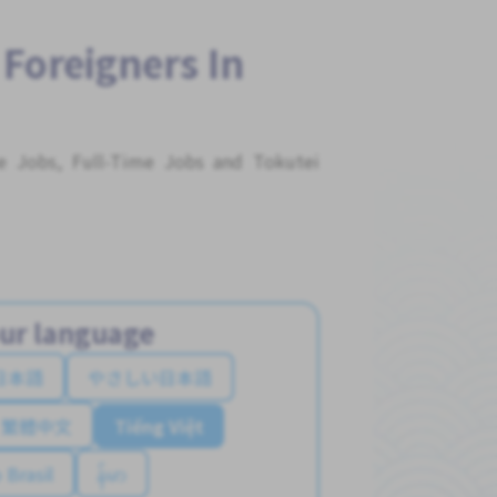
 Foreigners In
me Jobs, Full-Time Jobs and Tokutei
ur language
日本語
やさしい日本語
繁體中文
Tiếng Việt
 Brasil
န်မာ