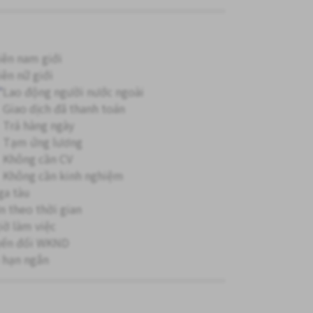
iên nam giới
iên nữ giới
"
Lao động người nước ngoài
Giao dịch đã thanh toán
Trả hàng ngày
Tạm ứng lương
Không cần CV
Không cần kinh nghiệm
ga tàu
ơn theo thời gian
giờ làm việc
ển đổi WKND
 hạn ngắn