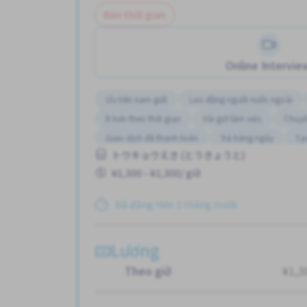
Bán thời gian
Online Intervie
Ưu tiên nam giới
Lao động người nước ngoài
Ít hơn theo thời gian
Vài giờ làm việc
Chuyể
Giao dịch đã thanh toán
Trả hàng ngày
Tạ
トウキョウえき (とうきょうと)
Ưu tiên nữ giới
Thời hạn ngắn
Không cần k
¥1,300 - ¥1,300/ giờ
Đã đăng Hơn 3 tháng trước
Lương
Theo giờ
¥1,3