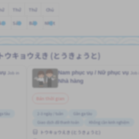
hứ
Thứ
Thứ
Chủ
ăm
Sáu
Bảy
Nhật
t tại トウキョウえき (とうきょうと)
 vụ
Nam phục vụ / Nữ phục vụ
Job in
Job 
Nhà hàng
Bán thời gian
ga tàu
2-3 ngày / tuần
Gần ga tàu
Giao dịch đã thanh toán
Không cần kinh nghiệm
トウキョウえき (とうきょうと)