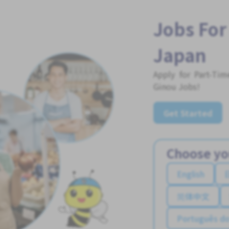
Jobs For
Japan
Apply for Part-Ti
Ginou Jobs!
Get Started
Choose yo
English
简体中文
Português do