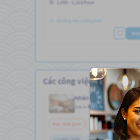
1,050 - 1,313/hour
Đã đăng Hơn 3 tháng trước
Xe
Các công việc Khách sạn
Nhân viên vệ sinh khác
Khách sạn
Job in
Bán thời gian
Không cần tiếng Nhật
2-3 ngày / tuần
Chấp nhận không "NIHONGO