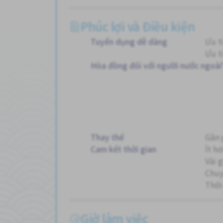
Phúc lợi và Điều kiện
Tuyển dụng dễ dàng
Ưu t
Ưu t
Hòa đồng đối với người nước ngoài
Thay thế
Gần 
Cam kết thời gian
Ít h
Vài 
Chuy
Thời
Giờ làm việc