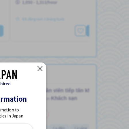
1,050 - 1,313/hour
Đã đăng Hơn 3 tháng trước
Xem thêm
 hired
Nhân viên tiếp tân khách sạn
ormation
Khách sạn
Job in
rmation to
Bán thời gian
ties in Japan
2-3 ngày / tuần
Ca đêm
Ca sáng