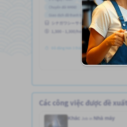
Chuyển đổi WKND
Gần ga tàu
Giao dịch đã thanh toán
Ít hơn theo thời gia
シナガワシーサイドえき (とうきょうと)
Không cần CV
Không cần kinh nghiệm
Lao động người nước ngoài
1,300 - 1,300/hour
Đã đăng Hơn 3 tháng trước
Xe
Các công việc được đề xuấ
Khác
Nhà máy
Job in