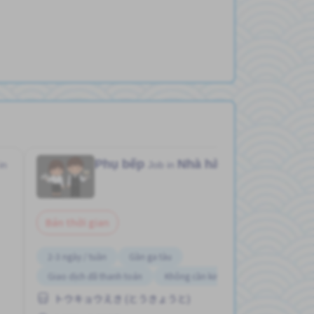
Phụ bếp
Nhà hàng
in
Job in
Bán thời gian
2-3 ngày / tuần
Gần ga tàu
Giao dịch đã thanh toán
Không cần kinh nghiệm
トウキョウえき (とうきょうと)