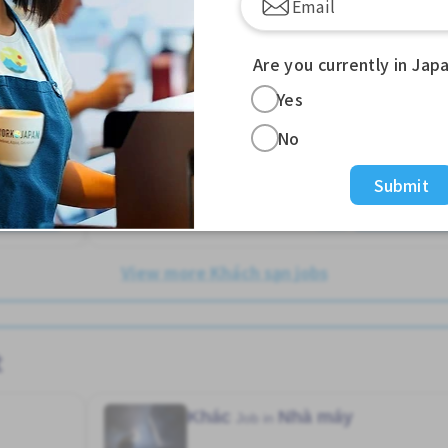
Chấp nhận không "NIHONGO"
Chuyển đổi WKND
n
Có chỗ ở lại
Cơ hội lương cao
Are you currently in Jap
ゲイダイドオリえき (あいちけん)
Cơ hội nhận việc làm toàn thời gian
Cơ hội thăng tiến
Yes
Giao dịch đã thanh toán
1,200 - 1,500/hour
No
Đã đăng Hơn 3 tháng trước
Submit
m thêm
Xem thêm
View more Khách sạn jobs
t
Khác
Nhà máy
Job in