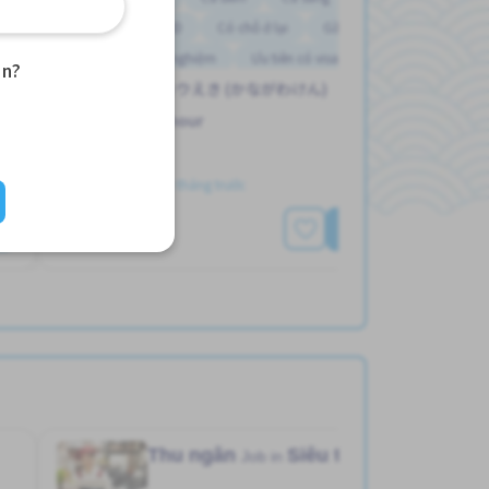
Chuyển đổi WKND
Có chỗ ở lại
Gần ga tàu
Không cần kinh nghiệm
Ưu tiên có visa học sinh
an?
イシカワチョウえき (かながわけん)
Vài giờ làm việc
998 - 1,000/hour
Đã đăng Hơn 3 tháng trước
Xem thêm
Thu ngân
Siêu thị
Job in