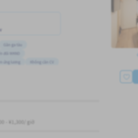
w
Gần ga tàu
n đổi WKND
m ứng lương
Không cần CV
inh nghiệm
00 - ¥1,300/ giờ