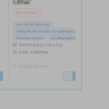
Bán thời gian
Giao dịch đã thanh toán
Hướng dẫn đào tạo dành cho người ngoại quốc
Ít hơn theo thời gian
Lao động người nước ngoài
タチカワえき (とうきょうと)
Ưu tiên nữ giới
1,310 - 1,310/hour
Đã đăng 2 ngày trước
Xem thêm