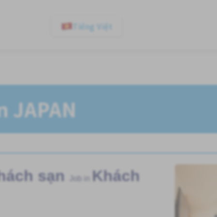
Tiếng Việt
In JAPAN
khách sạn
Khách
Job in