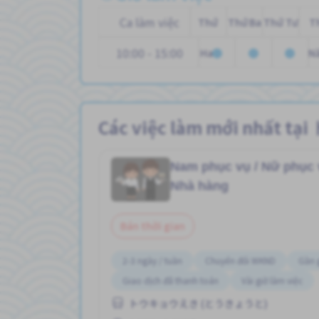
Ca làm việc
Thứ
Thứ Ba
Thứ Tư
T
10:00 - 15:00
Hai
N
Các việc làm mới nhấ
Nam phục vụ / Nữ phục
Nhà hàng
Bán thời gian
2-3 ngày / tuần
Chuyển đổi WKND
Gần 
Giao dịch đã thanh toán
Vài giờ làm việc
トウキョウえき (とうきょうと)