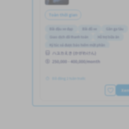
Toàn thời gian
Bãi đậu xe đạp
Bãi đỗ xe
Gần ga tàu
Giao dịch đã thanh toán
Hỗ trợ bữa ăn
Ký túc xá được bảo hiểm một phần
ハユカえき (かがわけん)
Lao động người nước ngoài
Nâng cao
P
250,000 - 400,000/month
Đã đăng 2 tuần trước
Xe