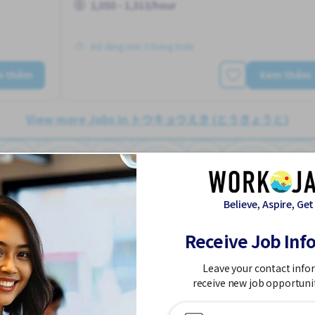
1,050 - 1,313/hour
Đã đăng Hơn 3 tháng trước
m thêm
Xem thêm
View more Jobs in トウキョウえき (とうきょうと)
Believe, Aspire, Get
h sạn
Nhân viên vệ sinh khách sạn
Receive Job Inf
Khách sạn
Job in
Leave your contact info
Bán thời gian
Không cần tiếng Nhật
receive new job opportuni
"
Bãi đậu xe đạp
Bãi đỗ xe