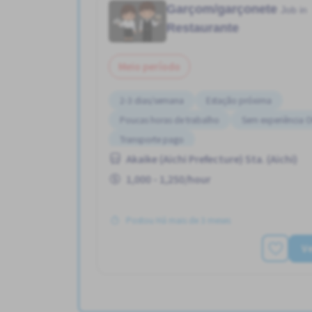
Garçom/garçonete
Job in
Restaurante
Meio período
2-3 dias/semana
Estação próxima
Poucas horas de trabalho
Sem experiência 
Transporte pago
Akaike (Aichi Prefecture) Sta. (Aichi)
1,000 - 1,250/hour
Postou Há mais de 3 meses
Ve