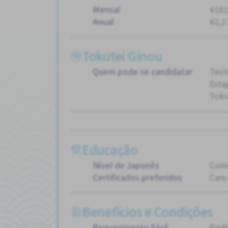
Mensal
¥181
Anual
¥2,1
Tokutei Ginou
Quem pode se candidatar
Test
Esta
Toku
Educação
Nível de Japonês
Conv
Certificados preferidos
Care
Benefícios e Condições
Requerimento Fácil
Pref