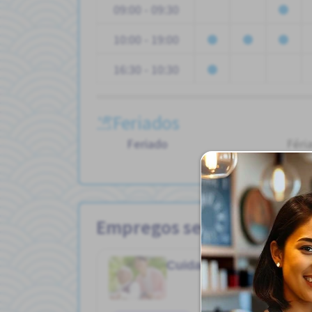
09:00 - 09:30
10:00 - 19:00
16:30 - 10:30
Feriados
Feriado
Féri
Outr
Empregos semelhantes
Cuidador
Hospital
Job in