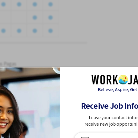
as Pagas
as
Believe, Aspire, Get
Receive Job Inf
Leave your contact info
receive new job opportuni