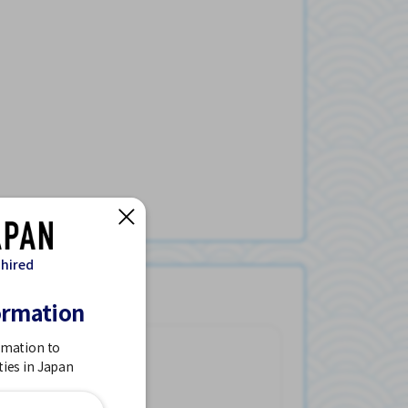
 hired
ormation
rmation to
ties in Japan