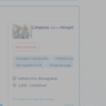
Limpeza
Hospital
Job in
Meio período
Estrangeiro trabalhando
Preferência por Mulheres
Sem experiência OK
Transporte pago
Isehara Sta. (Kanagawa)
1,020 - 1,020/hour
Postou Há mais de 3 meses