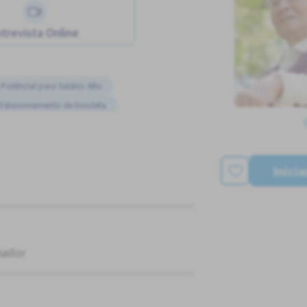
trevista Online
Potêncial para Salário Alto
Estacionamento de bicicleta
urno
te coberto
Inici
nador