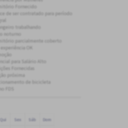
itório Fornecido
ce de ser contratado para período
gral
angeiro trabalhando
o noturno
itório parcialmente coberto
experiência OK
moção
ncial para Salário Alto
ições Fornecidas
ção próxima
cionamento de bicicleta
no FDS
Qui
Sex
Sáb
Dom