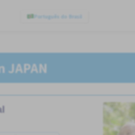
Português do Brasil
In JAPAN
l