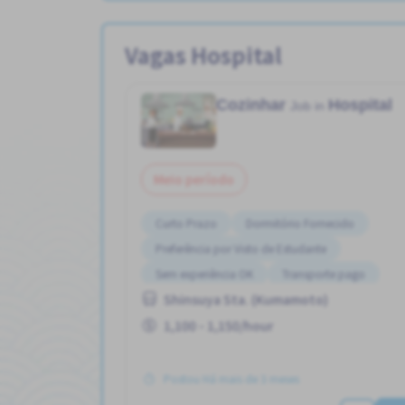
Vagas Hospital
Cozinhar
Hospital
Job in
Meio período
Curto Prazo
Dormitório Fornecido
Preferência por Visto de Estudante
Sem experiência OK
Transporte pago
Shinsuya Sta. (Kumamoto)
1,100 - 1,150/hour
Postou Há mais de 3 meses