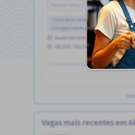
Tokutei Ginou
Chance de ser contratado para período Integral
Estrangeiro trabalhando
Potêncial para Salá
Akaike (Aichi Prefecture) Sta. (Aichi)
181,536 - 181,536/month
Postou Há mais de 3 meses
View
Vagas mais recentes em Aka