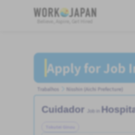
Believe, Aspire, Get Hired
Apply for Job 
Trabalhos
Nisshin (Aichi Prefecture)
Cuidador
Hospita
Job in
Tokutei Ginou