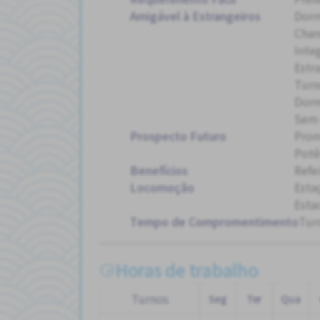
Amigável à Estrangeiros
Dorm
Chan
Inte
Estr
Turn
Dorm
Sem 
Prospecto Futuro
Pro
Potê
Benefícios
Refe
Locomoção
Esta
Esta
Tempo de Compromentimento
Tur
Horas de trabalho
Turnos
Seg
Ter
Qua