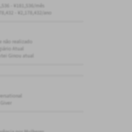
,536 - ¥181,536/mês
78,432 - ¥2,178,432/ano
e não realizado
giário Atual
tei Ginou atual
ersational
 Giver
erência por Mulheres