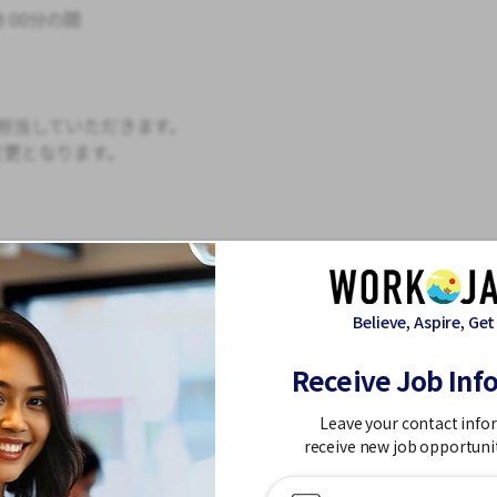
時 00分の間
担当していただきます。
変更となります。
大丈夫
Believe, Aspire, Get
Receive Job Inf
直しあり
Leave your contact info
receive new job opportuni