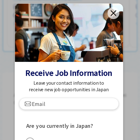
ハユカえき (かがわけん)
Lao động người nước ngoài
Nâng cao
Phúc lợi
220,000 - 400,000/month
Đã đăng 1 tuần trước
Xem thêm
Receive Job Information
Jobs For Foreigners In Japan
Leave your contact information to
receive new job opportunities in Japan
Apply for Part-Time Jobs, Full-Time Jobs and Tokutei
Ginou Jobs!
Get Started
Are you currently in Japan?