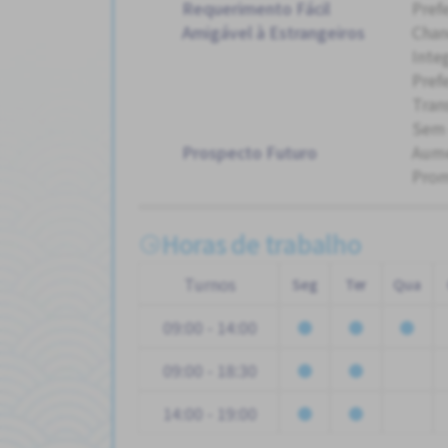
Requerimento Fácil
Pref
Amigável à Estrangeiros
Chan
Inte
Pref
Tran
Sem 
Prospecto Futuro
Aum
Pro
Horas de trabalho
Turnos
Seg
Ter
Qua
09:00 - 14:00
09:00 - 18:30
14:00 - 19:00