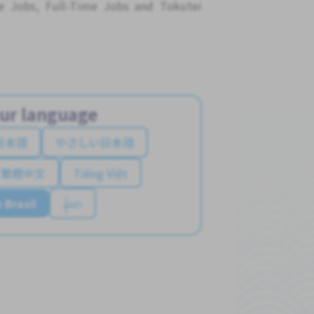
me Jobs, Full-Time Jobs and Tokutei
ur language
日本語
やさしい日本語
繁體中文
Tiếng Việt
 Brasil
န်မာ