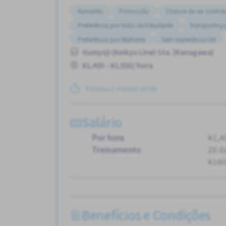
Aumento
Promoção
Chance de ser contra
Preferência por Visto de Estudante
Transporte 
Preferência por Mulheres
Sem experiência OK
Gumyoji (Keikyu Line) Sta. (Kanagawa)
¥1,400 - ¥1,500/ hora
Postou 2 meses atrás
Salário
Por hora
¥1,4
Treinamento
20 d
¥140
Benefícios e Condições