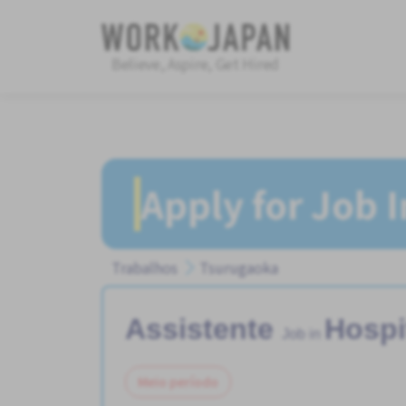
Believe, Aspire, Get Hired
Apply for Job 
Trabalhos
Tsurugaoka
Assistente
Hospi
Job in
Meio período