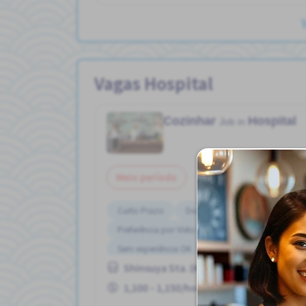
Vagas Hospital
Cozinhar
Hospital
Job in
Meio período
Curto Prazo
Dormitório Fornecido
Preferência por Visto de Estudante
Sem experiência OK
Transporte pago
Shinsuya Sta. (Kumamoto)
1,100 - 1,150/hour