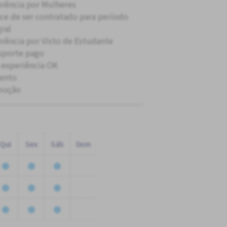
erência por Mulheres
ce de ser contratado para período
gral
erência por Visto de Estudante
sporte pago
experiência OK
ento
moção
Qui
Sex
Sáb
Dom