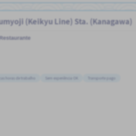
umyoji (Keikyu Line) Sta. (Kanagawa)
Restaurante
as horas de trabalho
Sem experiência OK
Transporte pago