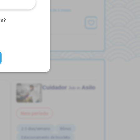
Postou Há mais de 3 meses
an?
Ver mais
Cuidador
Asilo
Job in
Meio período
2-3 dias/semana
Bônus
Estacionamento de bicicleta