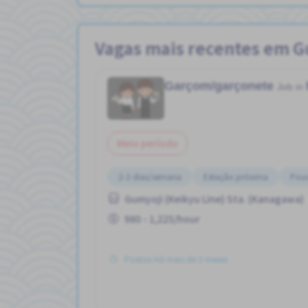
Vagas mais recentes em G
Garçom/garçonete
Job in
Meio período
2-3 dias/semana
Estação próxima
Pouc
Gumyoji (Keikyu Line) Sta. (Kanagawa)
980 - 1,225/hour
Postou Há mais de 3 meses