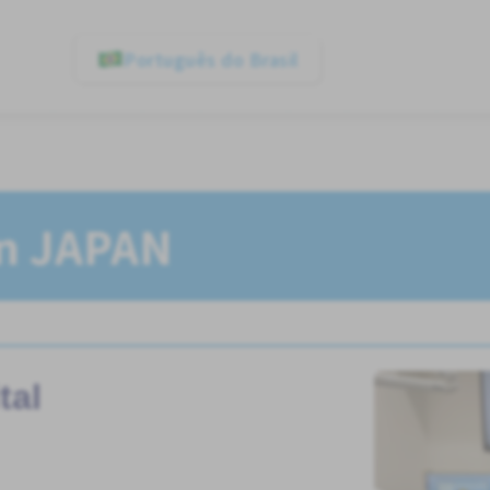
Português do Brasil
In JAPAN
tal