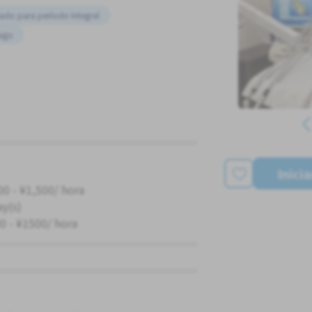
tado para período Integral
pago
Inici
00 - ¥1,500/ hora
ay(s)
0 - ¥1500/ hora