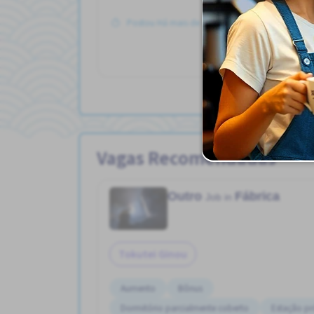
Postou Há mais de 3 meses
Ve
Vagas Recomendadas
Outro
Fábrica
Job in
Tokutei Ginou
Aumento
Bônus
Dormitório parcialmente coberto
Estação p