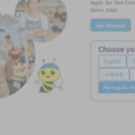
Apply for Part-Ti
Ginou Jobs!
Get Started
Choose yo
English
简体中文
Português do