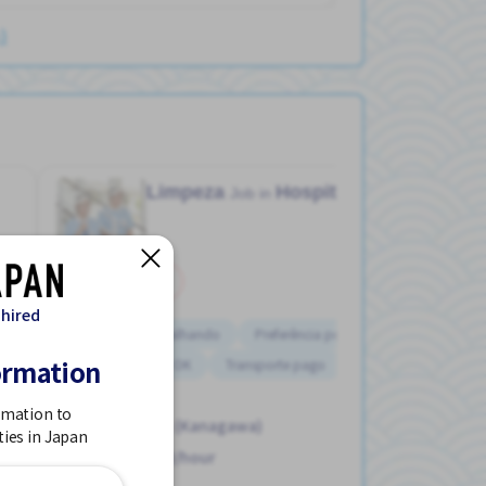
)
Limpeza
Hospital
Job in
Meio período
 hired
Estrangeiro trabalhando
Preferência por Mulheres
ormation
Sem experiência OK
Transporte pago
rmation to
Isehara Sta. (Kanagawa)
ties in Japan
1,020 - 1,020/hour