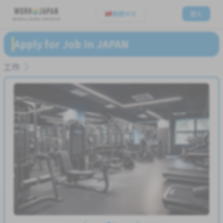
繁體中文
登入
Believe, Aspire, Get Hired
Apply for Job In JAPAN
工作