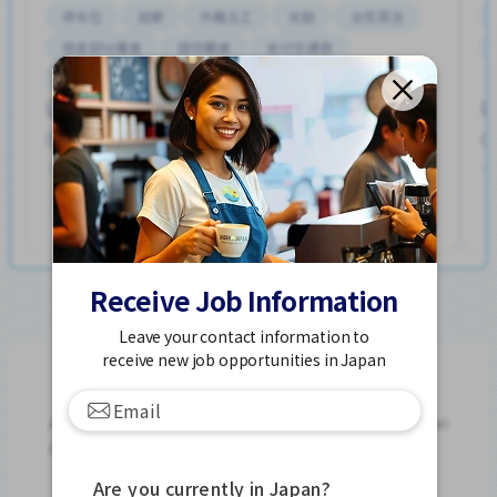
停车位
加薪
外籍员工
奖励
女性首选
宿舍部分覆盖
提供膳食
支付交通费
男性首选
ハユカえき (かがわけん)
220,000 - 400,000/month
发布 1周前
查看更多
Receive Job Information
Leave your contact information to
receive new job opportunities in Japan
Jobs For Foreigners In Japan
Apply for Part-Time Jobs, Full-Time Jobs and Tokutei
Ginou Jobs!
Are you currently in Japan?