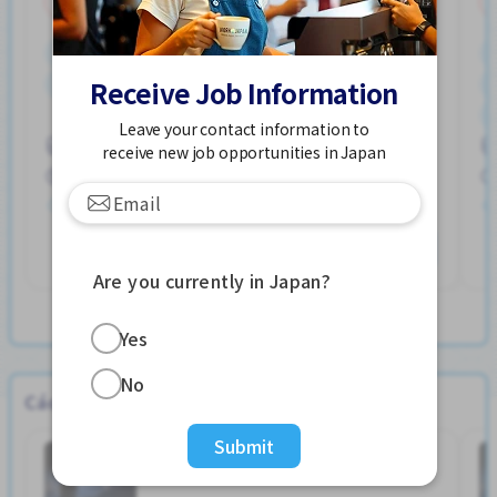
Bán thời gian
Bãi đậu xe đạp
Bãi đỗ xe
Ít hơn theo thời gian
Receive Job Information
Không cần kinh nghiệm
WKND & HOL tắt
Leave your contact information to
コダマえき (さいたまけん)
receive new job opportunities in Japan
1,050 - 1,313/hour
Đã đăng Hơn 3 tháng trước
Xem thêm
Are you currently in Japan?
View more Nhà máy jobs
Yes
No
Các công việc được đề xuất
Submit
Khác
Nhà máy
Job in