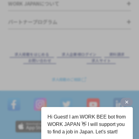
WORK JAPANについて
パートナープログラム
求⼈掲載をはじめる
求⼈企業様ログイン
資料請求
お問い合わせ
求⼈サイト
求人掲載のご相談
Hi Guest! I am WORK BEE bot from
WORK JAPAN 👋 I will support you
to find a job in Japan. Let's start!