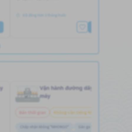
Đã đăng Hơn 3 tháng trước
Xem thêm
)
y
Vận hành đường dây
Nhà
Job in
máy
Bán thời gian
Không cần tiếng Nhật
Chấp nhận không "NIHONGO"
Gần ga tàu