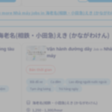
w more Nhà máy jobs in 海老名(相鉄・小田急)えき (かなが
ất tại 海老名(相鉄・小田急)えき (かながわけん)
ng tàu
Vận hành đường dây
Nh
Job in
máy
Bán thời gian
Bãi đỗ xe
Ca đêm
Lao động người nước ngoài
hiệm
Tạm ứng lương
Trả hàng ngày
海老名(相鉄・小田急)えき (かながわけん)
1,250 - 1,300/hour