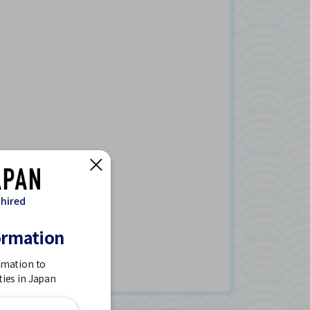
 hired
ormation
rmation to
ties in Japan