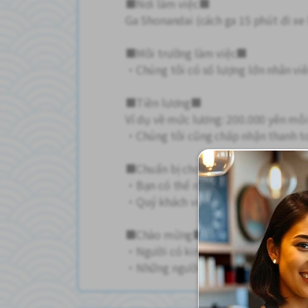
■Nơi làm việc■
Ga Shonandai (cách ga 15 phút đi xe
■Môi trường làm việc■
・Chúng tôi có số lượng lớn nhân viê
■Tiền lương■
Ví dụ về mức lương: 200.000 yên mỗ
・Chúng tôi cũng chấp nhận thanh to
■Chuẩn bị cho cuộc phỏng vấn■
・Bạn có thể nhận được điện thoại đ
・Quý khách vui lòng mang theo thẻ 
■Chào mừng■
・Người có kinh nghiệm sản xuất t
・Những người có thể giới thiệu bản