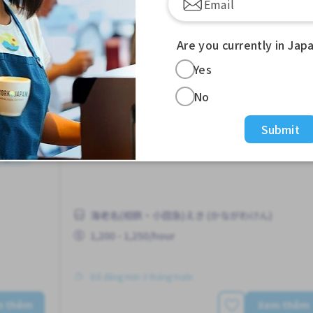
Are you currently in Jap
Nhà
Đóng gói
Nhà máy
 in
Job in
Yes
No
Bán thời gian
Submit
 ngoài
海老名(相鉄・小田急)えき (かながわけん)
1,200 - 1,250/hour
Đã đăng Hơn 3 tháng trước
m thêm
Xem thêm