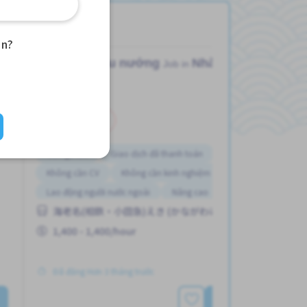
an?
Nấu nướng
Nhà máy
Job in
Bán thời gian
Gần ga tàu
Giao dịch đã thanh toán
Không cần CV
Không cần kinh nghiệm
Lao động người nước ngoài
Nâng cao
海老名(相鉄・小田急)えき (かながわけん)
Tạm ứng lương
Ưu tiên nữ giới
1,400 - 1,400/hour
Đã đăng Hơn 3 tháng trước
Xem thêm