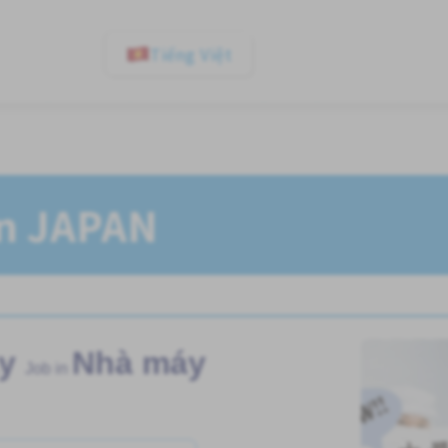
Tiếng Việt
In JAPAN
y
Nhà máy
Job in