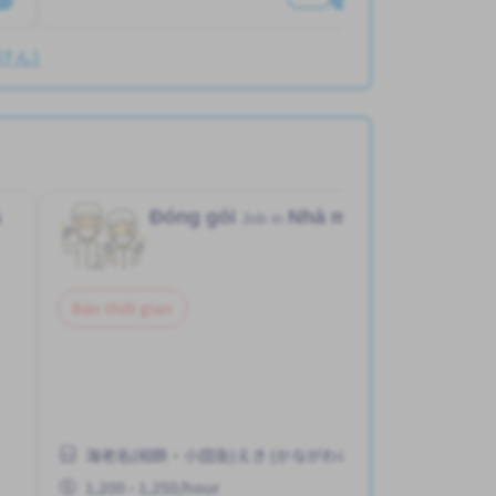
わけん)
à
Đóng gói
Nhà máy
Job in
Bán thời gian
海老名(相鉄・小田急)えき (かながわけん)
1,200 - 1,250/hour