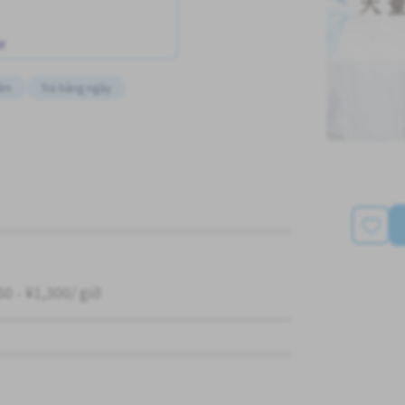
w
êm
Trả hàng ngày
50 - ¥1,300/ giờ