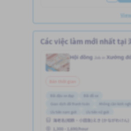
Vie
Các việc làm mới nh
Hội đồng
Xưởng đó
Job in
Bán thời gian
Bãi đậu xe đạp
Bãi đỗ xe
Giao dịch đã thanh toán
Không cần kinh ng
Ưu tiên nam giới
Ưu tiên nữ giới
海老名(相鉄・小田急)えき (かながわけん)
1,300 - 1,690/hour