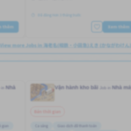
Đã đăng Hơn 3 tháng trước
m thêm
Xem thêm
View more Jobs in 海老名(相鉄・小田急)えき (かながわけん
Nhà
Vận hành kho bãi
Nhà má
 in
Job in
Bán thời gian
i gian
Ca sáng
Giao dịch đã thanh toán