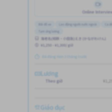
Online Intervie
Bãi đỗ xe
Lao động người nước ngoài
Ca đ
Tạm ứng lương
海老名(相鉄・小田急)えき (かながわけん)
¥1,250 - ¥1,300/ giờ
Đã đăng Hơn 3 tháng trước
Lương
Theo giờ
¥1,2
Giáo dục