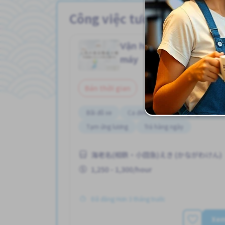
Công việc tương tự
Vận hành đường dây
Job
máy
Bán thời gian
Bãi đỗ xe
Ca đêm
Lao động người nước
Tạm ứng lương
Trả hàng ngày
海老名(相鉄・小田急)えき (かながわけん)
1,250 - 1,300/hour
Đã đăng Hơn 3 tháng trước
Xe