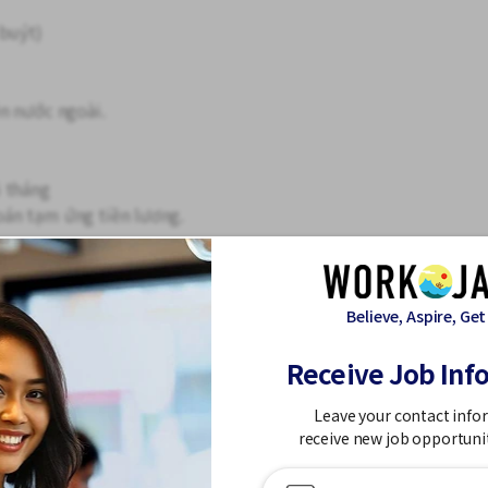
 buýt)
n nước ngoài.
i tháng
án tạm ứng tiền lương.
ể xác nhận ngày giờ phỏng vấn.
Believe, Aspire, Get
cư trú khi đến phỏng vấn.
Receive Job Inf
hực phẩm
Leave your contact info
 thân bằng tiếng Nhật
receive new job opportuni