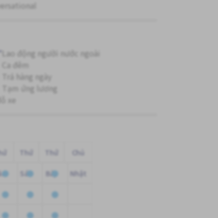
ersational
"
Lao động người nước ngoài
Ca đêm
Trả hàng ngày
Tạm ứng lương
đỗ xe
hứ
Thứ
Thứ
Chủ
ăm
Sáu
Bảy
Nhật