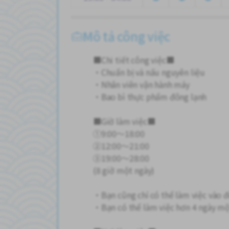
Mô tả công việc
■Chi tiết công việc■
・Chuẩn bị và nấu nguyên liệu
・Nhân viên vận hành máy
・Bao bì thực phẩm đông lạnh
■Giờ làm việc■
①9:00～18:00
②12:00～21:00
③19:00～28:00
(8 giờ một ngày)
・Bạn cũng chỉ có thể làm việc vào 
・Bạn có thể làm việc hơn 4 ngày mộ