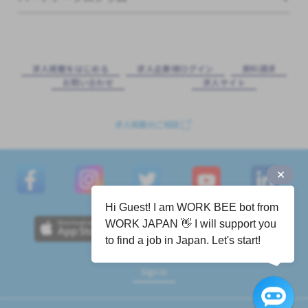
求⼈掲載をはじめる
求⼈企業様ログイン
資料請求
お問い合わせ
求⼈サイト
求人掲載のご相談
Hi Guest! I am WORK BEE bot from
WORK JAPAN 👋 I will support you
to find a job in Japan. Let's start!
Sign in