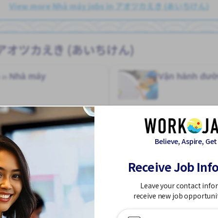
View more Nhà máy jobs in アオツカえき (あいちけん)
 tại アオツカえき (あいちけん)
Nhà máy
Vận hành đư
 in
Viza Đặc Định
Không cần kinh nghiệm
Có chỗ ở lại
Hướng dẫn đào t
Believe, Aspire, Get
Không cần kinh nghiệm
Ký t
Receive Job Inf
Lao động người nước ngoài
N
アオツカえき (あいちけん)
WKND & HOL tắt
Leave your contact info
170,300 - 170,300/month
receive new job opportuni