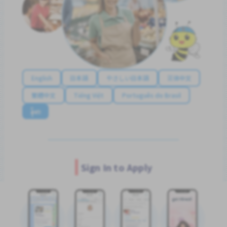
English
日本語
やさしい日本語
简体中文
繁體中文
Tiếng Việt
Português do Brasil
န်မာ
Sign In to Apply