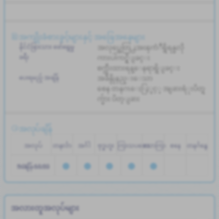
အကျိုးခံစားခွင့်များနှင့် အခြေအနေများ
နိုင်ငံခြားသား ဖော်ရွေမှု
အလုပ္အေတြ႕အၾကံဳရွိရန္မလို
ခရီး
ကားပါကင္ရွိျခင္း
စက္ဘီးထားရန္ေနရာရွိျခင္း
ပေးရမည့် အချိန်
အခ်ိန္ပိုနည္းေသာ
စေန တနဂၤေႏြႏွင့္ အျခားရံုးပိတ္ရ
က္မ်ား ပိတ္ျခား
အလုပ်ချိန်
အလုပ်
တနင်္လာ
အင်္ဂါ
ဗုဒ္ဓဟူး
ကြာသပတေး
သောကြာ
စနေ
တနင်္ဂနွေ
အချိန်ဇယား
9:00 - 18:00
အလားတူအလုပ်များ