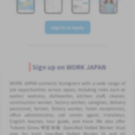
Sign In to Apply
Sign up on WORK JAPAN
WORK JAPAN connects foreigners with a wide range of
job opportunities across Japan, including roles such as
waiter/ waitress, dishwasher, kitchen staff, cleaner,
construction worker, factory worker, caregiver, delivery
personnel, farmer, fishery worker, hotel receptionist,
office administrator, call center agent, translator,
English teacher, tour guide, and more. We also offer
Tokutei Ginou 特定技能 (Specified Skilled Worker Visa)
jobs for both Specified Skilled Worker (i) and (ii)