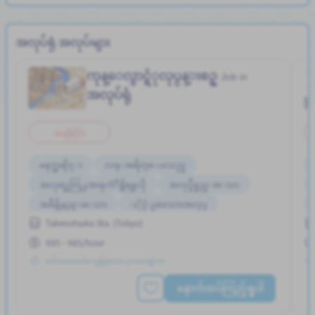
အလုပ်ရုံ အလုပ်များ
ကုန္ေလွာင္ရံုလုပ္ငန္းစဥ္
Job in
အလုပ်ရုံ
အချိန်ပိုင်း
မနက္အဆိုင္း
လမ္းစရိတ္ေပးသည္
အလုပ္အေတြ႕အၾကံဳရွိရန္မလို
အလုပ္ခ်ိန္နည္းေသာ
အခ်ိန္ပိုနည္းေသာ
ႏိုင္ငံျခားသားအလုပ္
Takenotsuka Sta. (Tokyo)
985 - 985/hour
တင်ထားတယ်။ လွန်ခဲ့သော ၃ လကျော်က
နောက်ထပ်ကြည့်ရှုပါ