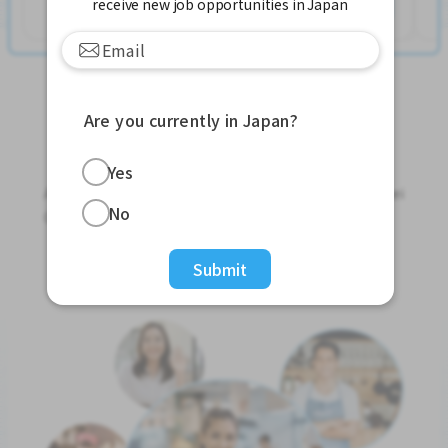
နောက်ထပ်ကြည့်ရှုပါ
receive new job opportunities in Japan
Are you currently in Japan?
Jobs For Foreigners In Japan
Yes
Apply for Part-Time Jobs, Full-Time Jobs and Tokutei
No
Ginou Jobs!
Get Started
Submit