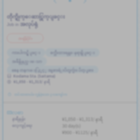
တိုက္ရိုက္ေဆာင္ရြက္ျခင္း
အလုပ်ရုံ
Job in
အချိန်ပိုင်း
ကားပါကင္ရွိျခင္း
စက္ဘီးထားရန္ေနရာရွိျခင္း
အခ်ိန္ပိုနည္းေသာ
စေန တနဂၤေႏြႏွင့္ အျခားရံုးပိတ္ရက္မ်ား ပိတ္ျခား
Kodama Sta. (Saitama)
အလုပ္အေတြ႕အၾကံဳရွိရန္မလို
¥1,050 - ¥1,313/ နာရီ
တင်ထားတယ်။ လွန်ခဲ့သော ၃ လကျော်က
လစာ
နာရီနှုန်း
¥1,050 - ¥1,313/ နာရီ
လေ့ကျင့်ရေး
30 day(s)
¥900 - ¥1125/ နာရီ