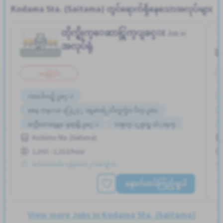
Kodama Sta. (Saitama) တွင်ရောက်ရှိနေသောအလုပ်များ
တိုက္ရိုက္ေဆာင္ရြက္ျခင္း
Job in
အလုပ်ရုံ
အချိန်ပိုင်း
ကားပါကင္ရွိျခင္း
စေန တနဂၤေႏြႏွင့္ အျခားရံုးပိတ္ရက္မ်ား ပိတ္ျခား
စက္ဘီးထားရန္ေနရာရွိျခင္း
တစ္ပတ္ႏွစ္ရက္မွ သံုးရက္
Kodama Sta. (Saitama)
အလုပ္အေတြ႕အၾကံဳရွိရန္မလို
အလုပ္ခ်ိန္နည္းေသာ
1,050 - 1,313/hour
တင်ထားတယ်။ လွန်ခဲ့သော ၃ လကျော်က
နောက်ထပ်ကြည့်ရှုပါ
View more Jobs in Kodama Sta. (Saitama)