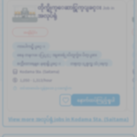
တိုက္ရိုက္ေဆာင္ရြက္ျခင္း
Job in
အလုပ်ရုံ
အချိန်ပိုင်း
ကားပါကင္ရွိျခင္း
စေန တနဂၤေႏြႏွင့္ အျခားရံုးပိတ္ရက္မ်ား ပိတ္ျခား
စက္ဘီးထားရန္ေနရာရွိျခင္း
တစ္ပတ္ႏွစ္ရက္မွ သံုးရက္
Kodama Sta. (Saitama)
အလုပ္အေတြ႕အၾကံဳရွိရန္မလို
အလုပ္ခ်ိန္နည္းေသာ
1,050 - 1,313/hour
တင်ထားတယ်။ လွန်ခဲ့သော ၃ လကျော်က
နောက်ထပ်ကြည့်ရှုပါ
View more အလုပ်ရုံ jobs in Kodama Sta. (Saitama)