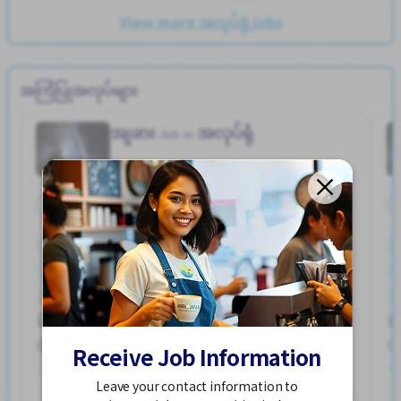
View more အလုပ်ရုံ jobs
အကြံပြုအလုပ်များ
အျခား
အလုပ်ရုံ
Job in
အချိန်ပြည့်
ကားပါကင္ရွိျခင္း
စက္ဘီးထားရန္ေနရာရွိျခင္း
ထမင်းကျွေးမည်
ဘူတာႏွင့္နီးေသာ
ဘောနပ်စ်
လမ္းစရိတ္ေပးသည္
အဆောင်တစ်စိတ်တစ်ပိုင်းဖုံးလွှမ်း
Hayuka Sta. (Kagawa)
အမျိုးသမီး ပို၍လိုလားသည်
အမျိုးသား ပို၍လိုလားသည်
250,000 - 400,000/month
Receive Job Information
တင်ထားတယ်။ လွန်ခဲ့တဲ့ ၂ ပတ်လောက်ကပါ။
Leave your contact information to