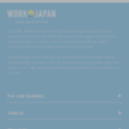
Believe, Aspire, Get Hired
At WORK JAPAN our mission is to help foreigners build a life in
Japan. Not only do we facilitate access to foreigner friendly jobs
and employers in Japan, but we also provide all the useful
resources you need to get started on your journey.
From finding jobs to renting accommodation to mobile SIMs to
experiencing Japanese culture, we have everything you need and
much more. Sign up today and build a foundation for your future
success.
For Job Seekers
Jobs in