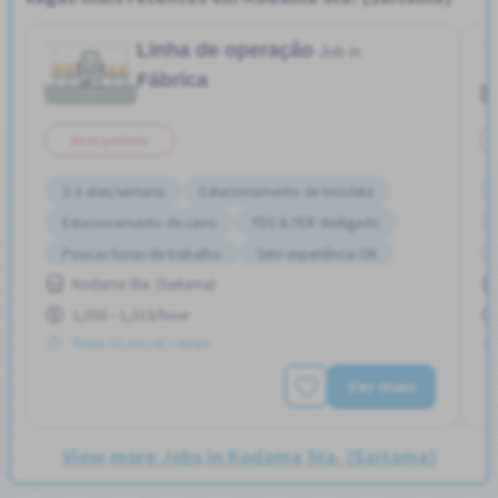
Linha de operação
Job in
Fábrica
Meio período
2-3 dias/semana
Estacionamento de bicicleta
Estacionamento de carro
FDS & FER desligado
Poucas horas de trabalho
Sem experiência OK
Kodama Sta. (Saitama)
1,050 - 1,313/hour
Postou Há mais de 3 meses
Ver mais
View more Jobs in Kodama Sta. (Saitama)