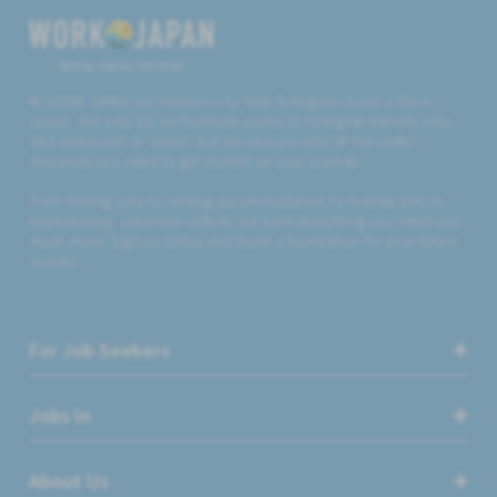
Believe, Aspire, Get Hired
At WORK JAPAN our mission is to help foreigners build a life in
Japan. Not only do we facilitate access to foreigner friendly jobs
and employers in Japan, but we also provide all the useful
resources you need to get started on your journey.
From finding jobs to renting accommodation to mobile SIMs to
experiencing Japanese culture, we have everything you need and
much more. Sign up today and build a foundation for your future
success.
For Job Seekers
Jobs in
About Us