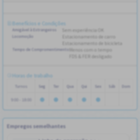
Benefícios e Condições
Amigável à Estrangeiros
Sem experiência OK
Locomoção
Estacionamento de carro
Estacionamento de bicicleta
Tempo de Compromentimento
Menos com o tempo
FDS & FER desligado
Horas de trabalho
Turnos
Seg
Ter
Qua
Qui
Sex
Sáb
Dom
9:00 - 18:00
Empregos semelhantes