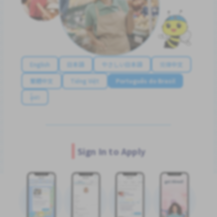
English
日本語
やさしい日本語
简体中文
繁體中文
Tiếng Việt
Português do Brasil
န်မာ
Sign In to Apply