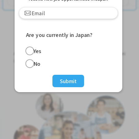
Are you currently in Japan?
Jobs For Foreigners In Japan
Yes
Apply for Part-Time Jobs, Full-Time Jobs and Tokutei
Ginou Jobs!
No
Get Started
Submit