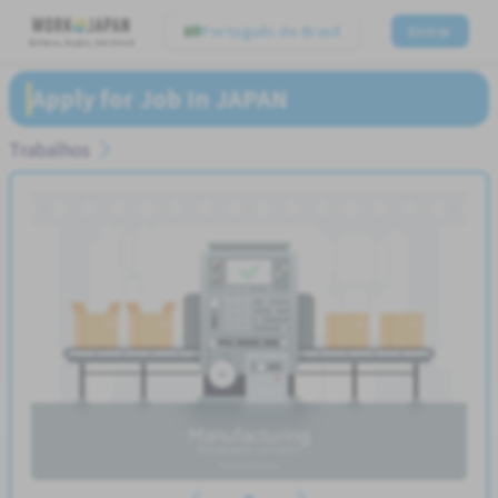
Português do Brasil
Entrar
Believe, Aspire, Get Hired
Apply for Job In JAPAN
Trabalhos