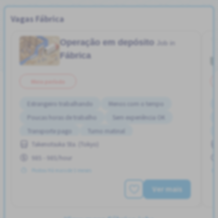
Vagas Fábrica
Operação em depósito
Job in
Fábrica
Meio período
Estrangeiro trabalhando
Menos com o tempo
Poucas horas de trabalho
Sem experiência OK
Transporte pago
Turno matinal
Takenotsuka Sta. (Tokyo)
985 - 985/hour
Postou Há mais de 3 meses
Ver mais