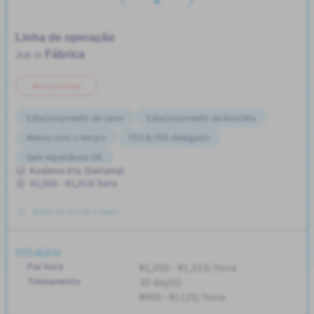
Linha de operação
Fábrica
Job in
Meio período
Estacionamento de carro
Estacionamento de bicicleta
Menos com o tempo
FDS & FER desligado
Sem experiência OK
Kodama Sta. (Saitama)
¥1,050 - ¥1,313/ hora
Postou Há mais de 3 meses
Salário
Por hora
¥1,050 - ¥1,313/ hora
Treinamento
30 day(s)
¥900 - ¥1125/ hora