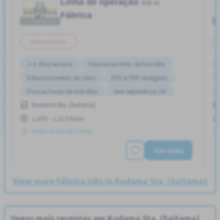
Linha de operação
Job in
Fábrica
Meio período
2-3 dias/semana
Estacionamento de bicicleta
Estacionamento de carro
FDS & FER desligado
Poucas horas de trabalho
Sem experiência OK
Kodama Sta. (Saitama)
1,050 - 1,313/hour
Postou Há mais de 3 meses
Ver mais
View more Fábrica jobs in Kodama Sta. (Saitama)
Vagas mais recentes em Kodama Sta. (Saitama)