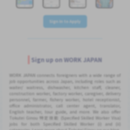
Sign In to Apply
Sign up on WORK JAPAN
WORK JAPAN connects foreigners with a wide range of
job opportunities across Japan, including roles such as
waiter/ waitress, dishwasher, kitchen staff, cleaner,
construction worker, factory worker, caregiver, delivery
personnel, farmer, fishery worker, hotel receptionist,
office administrator, call center agent, translator,
English teacher, tour guide, and more. We also offer
Tokutei Ginou 特定技能 (Specified Skilled Worker Visa)
jobs for both Specified Skilled Worker (i) and (ii)
categories. Learn more about Tokutei Ginou on our blog.