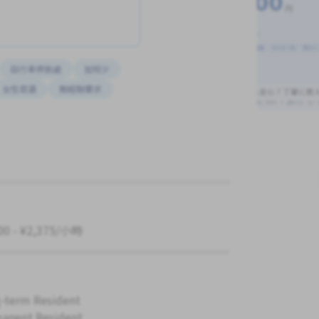
自行車停放處
加班少
女性首選
無經驗要求
00 - ¥2,375/小時
-term Resident
anent Resident