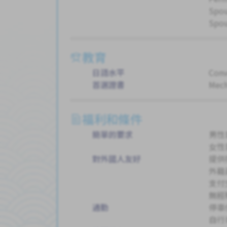
Spou
Spou
教育
日語水平
Conv
首選證書
Mech
福利和條件
簡單的要求
男性
女性
對外國人友好
提供
外籍
支付
無經
通勤
停車
自行