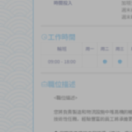
時間投入
加班
週末
週末
工作時間
輪班
周一
周二
周三
09:00 - 18:00
職位描述
<職位描述>
您將負責製造和物流設施中堆高機的
技術性任務，經驗豐富的員工將承擔