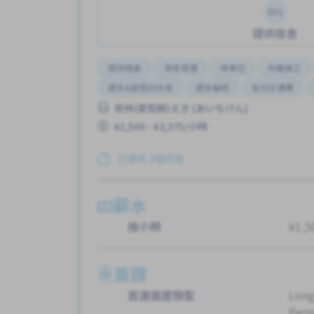
提供宿舍
提供宿舍
男性首選
停車位
外籍員工
週末&節假日休息
週末輪班
支付交通費
若林(愛知県)えき (あいちけん)
¥1,500 - ¥2,375/小時
已發布 3個月前
薪水
按小時
¥1,5
簽證
首選簽證類型
Long
Perm