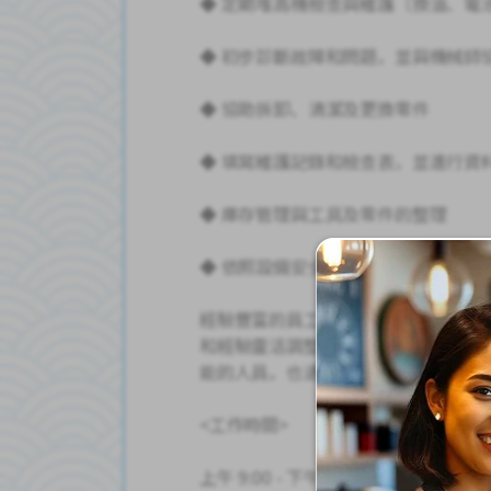
◆ 定期堆高機檢查與維護（換油、電
◆ 初步診斷故障和問題，並與機械師
◆ 協助拆卸、清潔及更換零件
◆ 填寫維護記錄和檢查表，並進行資
◆ 庫存管理與工具及零件的整理
◆ 依照設備安全標準進行日常檢查
經驗豐富的員工入職後將立即被指派
和經驗靈活調整。此工作環境非常適
能的人員。也適合希望長期穩定工作
<工作時間>
上午 9:00 - 下午 6:00