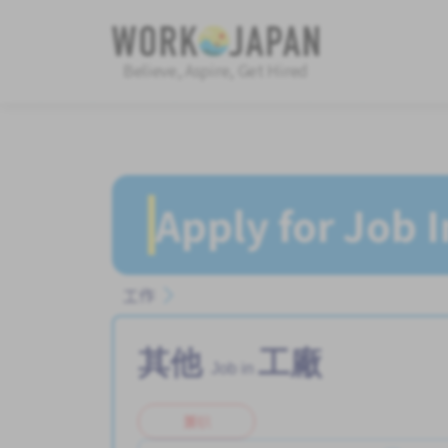
Believe, Aspire, Get Hired
Apply for Job 
工作
其他
工廠
Job in
兼职