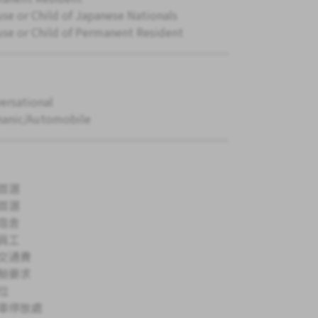
se or Child of Japanese Nationals
se or Child of Permanent Resident
ersational
anic/Automobile
首選
首選
宿舍
員工
交通費
驗要求
位
車停放處