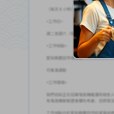
（每天 8 小時）
<工作日>
週二至週六（每週休 2 天）
<工作地點>
愛知縣豐田市堤本町
可駕車通勤
<工作環境>
我們目前正在招募堆高機維護和檢查
有堆高機駕駛證者優先考慮，但即使
工作地點位於愛知縣豐田市的某製造