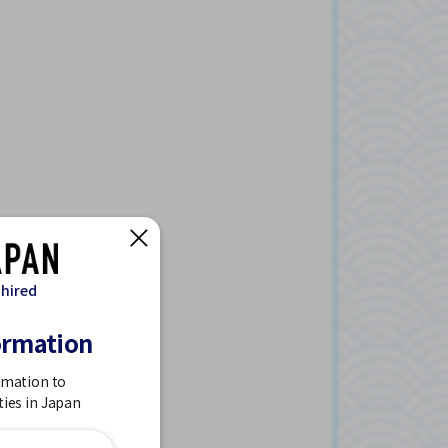
 hired
ormation
rmation to
ties in Japan