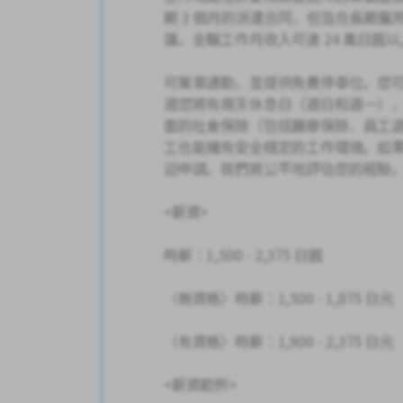
期 3 個月的派遣合同，但旨在長期僱用
議。全職工作月收入可達 24 萬日圓
可駕車通勤，並提供免費停車位。您
週您將有兩天休息日（週日和週一）
面的社會保險（包括醫療保險、員工
工也能擁有安全穩定的工作環境。如
迎申請。我們將公平地評估您的經驗
<薪資>
時薪：1,500 - 2,375 日圓
（無資格）時薪：1,500 - 1,875 日元
（有資格）時薪：1,900 - 2,375 日元
<薪資範例>