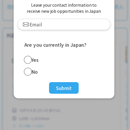
Leave your contact information to
他のヒガシトコロザワえき (さいたまけん)の外国人求人
receive new job opportunities in Japan
を見る
外国人採用 -工場（こうじょう）の求人
Are you currently in Japan?
ラインさぎょう
工場（こう
Job in
じょう）
Yes
No
アルバイト
ざんぎょう すくない
はじめて OK
Submit
じてんしゃ OK
土日祝 やすみ
車通勤
コダマえき (さいたまけん)
1,050 - 1,313/hour
求人掲載 ３ヶ月前〜